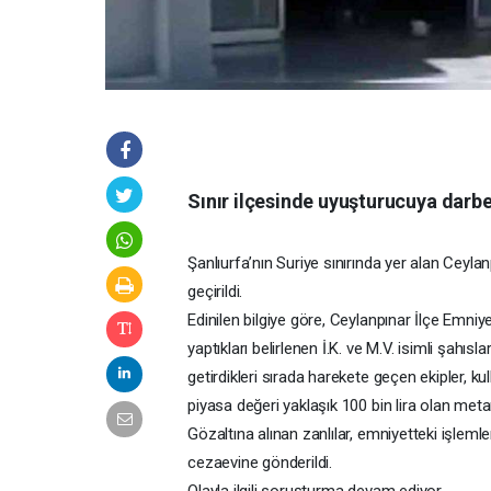
Sınır ilçesinde uyuşturucuya darb
Şanlıurfa’nın Suriye sınırında yer alan Ceyla
geçirildi.
Edinilen bilgiye göre, Ceylanpınar İlçe Emniy
yaptıkları belirlenen İ.K. ve M.V. isimli şahısl
getirdikleri sırada harekete geçen ekipler, k
piyasa değeri yaklaşık 100 bin lira olan met
Gözaltına alınan zanlılar, emniyetteki işlem
cezaevine gönderildi.