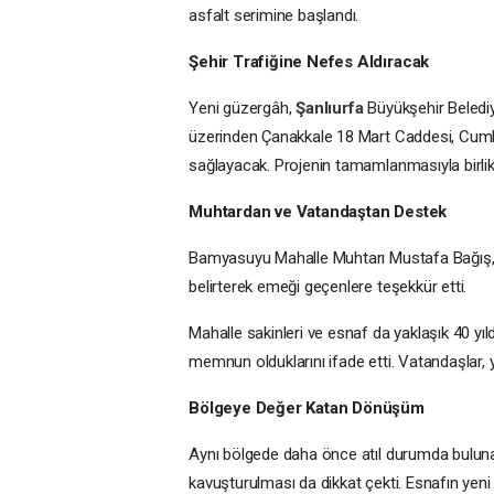
Şanlıurfa Büyükşehir Belediyesi tar
metrelik yeni yol projesinde asfal
mahallelerini kapsayan projede eki
yoğun mesai yaptı.
Şanlıurfa’da Yeni Yol Projesinde Asfalt S
Şanlıurfa
Büyükşehir Belediyesi tarafından
asfalt çalışmaları başladı. Şair Nabi ve Bam
saatlerinden itibaren sahada yoğun mesai ya
Hazırlık Süreci Tamamlandı