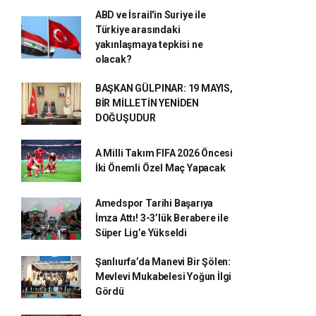
ABD ve İsrail'in Suriye ile
Türkiye arasındaki
yakınlaşmaya tepkisi ne
olacak?
BAŞKAN GÜLPINAR: 19 MAYIS,
BİR MİLLETİN YENİDEN
DOĞUŞUDUR
A Milli Takım FIFA 2026 Öncesi
İki Önemli Özel Maç Yapacak
Amedspor Tarihi Başarıya
İmza Attı! 3-3’lük Berabere ile
Süper Lig’e Yükseldi
Şanlıurfa’da Manevi Bir Şölen:
Mevlevi Mukabelesi Yoğun İlgi
Gördü