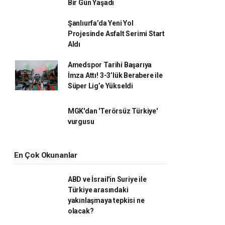
Bir Gün Yaşadı
Şanlıurfa’da Yeni Yol
Projesinde Asfalt Serimi Start
Aldı
Amedspor Tarihi Başarıya
İmza Attı! 3-3’lük Berabere ile
Süper Lig’e Yükseldi
MGK'dan 'Terörsüz Türkiye'
vurgusu
En Çok Okunanlar
ABD ve İsrail'in Suriye ile
Türkiye arasındaki
yakınlaşmaya tepkisi ne
olacak?