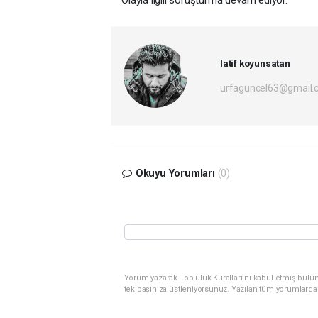
Olayla ilgili soruşturma devam ediyor.
latif koyunsatan
urfaguncel63@gmail.
Okuyu Yorumları
(0)
Yorum yazarak Topluluk Kuralları’nı kabul etmiş bulun
tek başınıza üstleniyorsunuz. Yazılan tüm yorumlarda