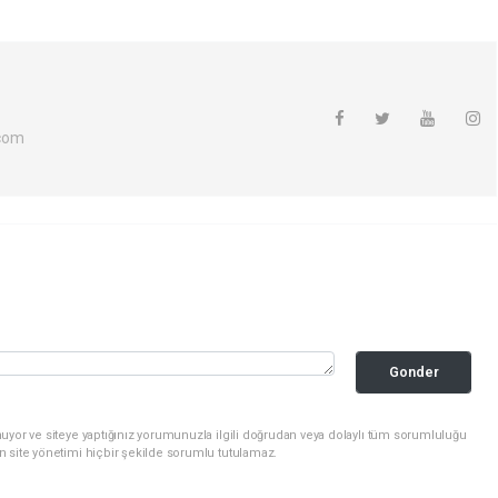
com
Gonder
uyor ve siteye yaptığınız yorumunuzla ilgili doğrudan veya dolaylı tüm sorumluluğu
n site yönetimi hiçbir şekilde sorumlu tutulamaz.