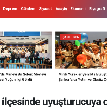
Deprem
Gündem
Siyaset
Asayiş
Ekonomi
Biyografi
ŞANLIURFA
a’da Manevi Bir Şölen: Mevlevi
Minik Yürekler Şenlikte Buluşt
si Yoğun İlgi Gördü
Şanlıurfa’da Yetim ve Öksüz Ç
Unutulmaz Bir Gün Yaşadı
r ilçesinde uyuşturucuya 