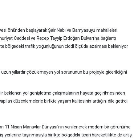
ABONE OL
afından Haliliye ilçesinde hayata geçirilen 25
t çalışmaları başladı. Şair Nabi ve Bamyasuyu
pler, sabahın erken saatlerinden itibaren sahada
erimi Start Aldı
Haliliye
ilçesinde hayata geçirilen 25 metrelik yeni yol projesinde
yasuyu mahallelerini kapsayan projede ekipler, sabahın erken
ptı.