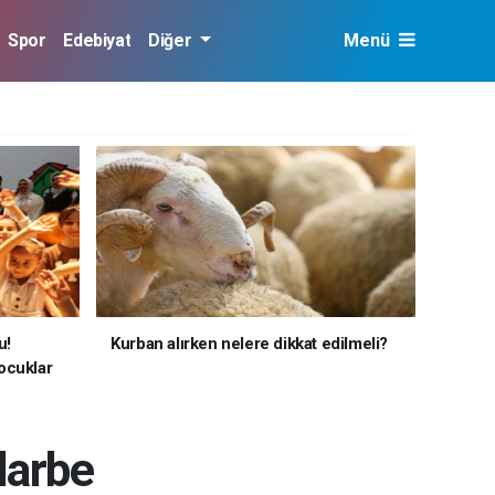
Spor
Edebiyat
Diğer
Menü
u!
Kurban alırken nelere dikkat edilmeli?
ocuklar
darbe