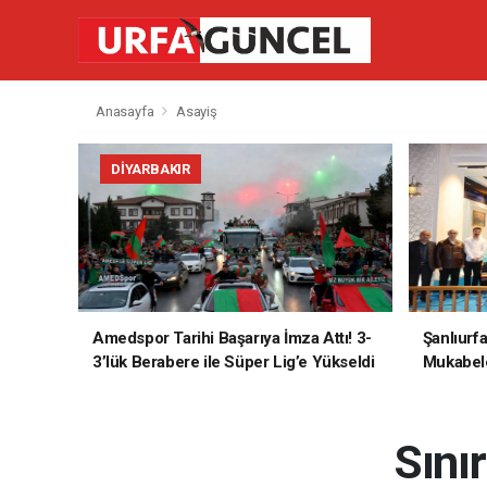
Anasayfa
Asayiş
DIYARBAKIR
Amedspor Tarihi Başarıya İmza Attı! 3-
Şanlıurf
3’lük Berabere ile Süper Lig’e Yükseldi
Mukabele
Sını