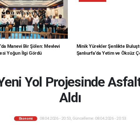
a’da Manevi Bir Şölen: Mevlevi
Minik Yürekler Şenlikte Buluşt
si Yoğun İlgi Gördü
Şanlıurfa’da Yetim ve Öksüz Ç
Unutulmaz Bir Gün Yaşadı
Yeni Yol Projesinde Asfal
Aldı
08.04.2026 - 20:53, Güncelleme: 08.04.2026 - 20:53
Ekonomi