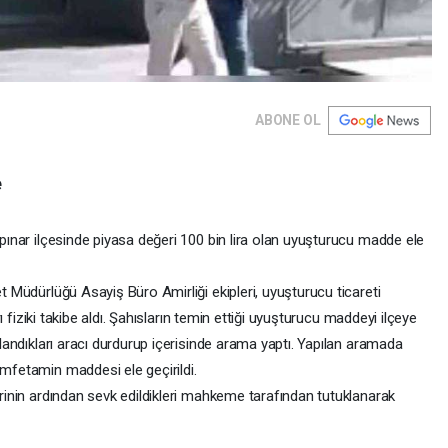
ABONE OL
e
npınar ilçesinde piyasa değeri 100 bin lira olan uyuşturucu madde ele
et Müdürlüğü Asayiş Büro Amirliği ekipleri, uyuşturucu ticareti
arı fiziki takibe aldı. Şahısların temin ettiği uyuşturucu maddeyi ilçeye
ullandıkları aracı durdurup içerisinde arama yaptı. Yapılan aramada
amfetamin maddesi ele geçirildi.
lerinin ardından sevk edildikleri mahkeme tarafından tutuklanarak