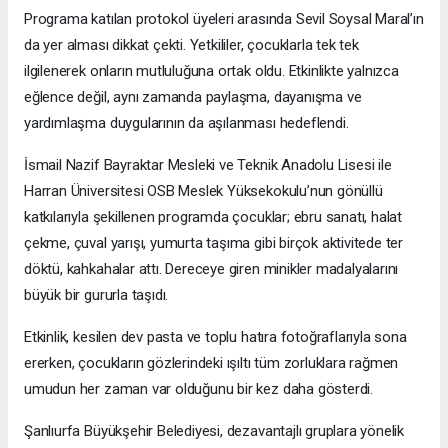
Programa katılan protokol üyeleri arasında Sevil Soysal Maral’ın
da yer alması dikkat çekti. Yetkililer, çocuklarla tek tek
ilgilenerek onların mutluluğuna ortak oldu. Etkinlikte yalnızca
eğlence değil, aynı zamanda paylaşma, dayanışma ve
yardımlaşma duygularının da aşılanması hedeflendi.
İsmail Nazif Bayraktar Mesleki ve Teknik Anadolu Lisesi ile
Harran Üniversitesi OSB Meslek Yüksekokulu’nun gönüllü
katkılarıyla şekillenen programda çocuklar; ebru sanatı, halat
çekme, çuval yarışı, yumurta taşıma gibi birçok aktivitede ter
döktü, kahkahalar attı. Dereceye giren minikler madalyalarını
büyük bir gururla taşıdı.
Etkinlik, kesilen dev pasta ve toplu hatıra fotoğraflarıyla sona
ererken, çocukların gözlerindeki ışıltı tüm zorluklara rağmen
umudun her zaman var olduğunu bir kez daha gösterdi.
Şanlıurfa Büyükşehir Belediyesi, dezavantajlı gruplara yönelik