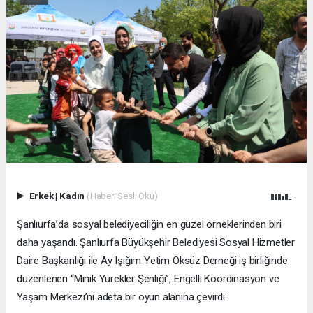
Erkek
|
Kadın
(Haberi Sesli Oku)
Şanlıurfa’da sosyal belediyeciliğin en güzel örneklerinden biri
daha yaşandı. Şanlıurfa Büyükşehir Belediyesi Sosyal Hizmetler
Daire Başkanlığı ile Ay Işığım Yetim Öksüz Derneği iş birliğinde
düzenlenen “Minik Yürekler Şenliği”, Engelli Koordinasyon ve
Yaşam Merkezi’ni adeta bir oyun alanına çevirdi.