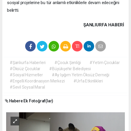
sosyal projelerine bu tür anlamlı etkinliklerle devam edeceğini
belirtti.
ŞANLIURFA HABERİ
#Şanlıurfa Haberleri
#Çocuk Şenliği
#Yetim Çocuklar
#Öksüz Çocuklar
#Büyükşehir Belediyesi
#Sosyal Hizmetler
#Ay Işığım Yetim Öksüz Derneği
#Engelli Koordinasyon Merkezi
#Urfa Etkinlikleri
#Sevil Soysal Maral
Habere Ek Fotoğraf(lar)