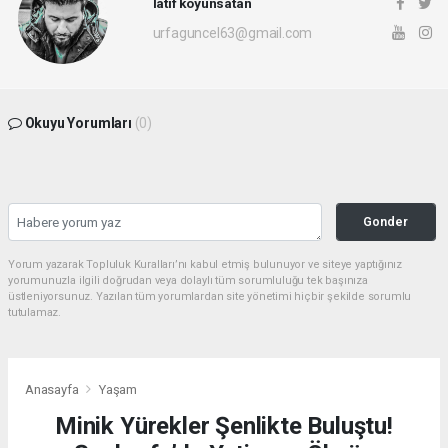
latif koyunsatan
urfaguncel63@gmail.com
Okuyu Yorumları
(0)
Gonder
Yorum yazarak Topluluk Kuralları’nı kabul etmiş bulunuyor ve siteye yaptığınız
yorumunuzla ilgili doğrudan veya dolaylı tüm sorumluluğu tek başınıza
üstleniyorsunuz. Yazılan tüm yorumlardan site yönetimi hiçbir şekilde sorumlu
tutulamaz.
Anasayfa
Yaşam
Minik Yürekler Şenlikte Buluştu!