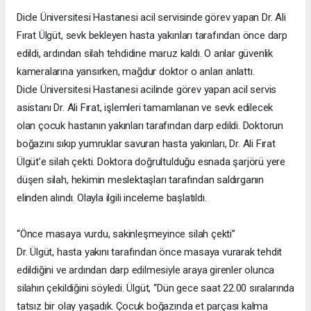
Dicle Üniversitesi Hastanesi acil servisinde görev yapan Dr. Ali
Fırat Ülgüt, sevk bekleyen hasta yakınları tarafından önce darp
edildi, ardından silah tehdidine maruz kaldı. O anlar güvenlik
kameralarına yansırken, mağdur doktor o anları anlattı.
Dicle Üniversitesi Hastanesi acilinde görev yapan acil servis
asistanı Dr. Ali Fırat, işlemleri tamamlanan ve sevk edilecek
olan çocuk hastanın yakınları tarafından darp edildi. Doktorun
boğazını sıkıp yumruklar savuran hasta yakınları, Dr. Ali Fırat
Ülgüt’e silah çekti. Doktora doğrultulduğu esnada şarjörü yere
düşen silah, hekimin meslektaşları tarafından saldırganın
elinden alındı. Olayla ilgili inceleme başlatıldı.
“Önce masaya vurdu, sakinleşmeyince silah çekti”
Dr. Ülgüt, hasta yakını tarafından önce masaya vurarak tehdit
edildiğini ve ardından darp edilmesiyle araya girenler olunca
silahın çekildiğini söyledi. Ülgüt, “Dün gece saat 22.00 sıralarında
tatsız bir olay yaşadık. Çocuk boğazında et parçası kalma