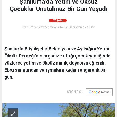
Şanlıurfa’da Yetim ve Öksüz
Çocuklar Unutulmaz Bir Gün Yaşadı
YAŞAM
02.05.2026 - 12:57, Güncelleme: 02.05.2026 - 13:07
Şanlıurfa Büyükşehir Belediyesi ve Ay Işığım Yetim
Öksüz Derneği’nin organize ettiği çocuk şenliğinde
yüzlerce yetim ve öksüz minik, doyasıya eğlendi.
Ebru sanatından yarışmalara kadar rengarenk bir
gün.
ABONE OL