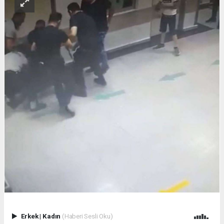
Erkek
|
Kadın
(Haberi Sesli Oku)