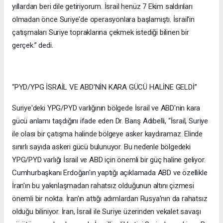
yıllardan beri dile getiriyorum. İsrail henüz 7 Ekim saldırıları
olmadan önce Suriye'de operasyonlara başlamıştı. İsrail'in
çatışmaları Suriye topraklarına çekmek istediği bilinen bir
gerçek.” dedi.
“PYD/YPG İSRAİL VE ABD'NİN KARA GÜCÜ HALİNE GELDİ”
Suriye'deki YPG/PYD varlığının bölgede İsrail ve ABD'nin kara
gücü anlamı taşdığını ifade eden Dr. Barış Adıbelli, “İsrail, Suriye
ile olası bir çatışma halinde bölgeye asker kaydıramaz. Elinde
sınırlı sayıda askeri gücü bulunuyor. Bu nedenle bölgedeki
YPG/PYD varlığı İsrail ve ABD için önemli bir güç haline geliyor.
Cumhurbaşkanı Erdoğan'ın yaptığı açıklamada ABD ve özellikle
İran'ın bu yakınlaşmadan rahatsız olduğunun altını çizmesi
önemli bir nokta. İran'ın attığı adımlardan Rusya'nın da rahatsız
olduğu biliniyor. İran, İsrail ile Suriye üzerinden vekalet savaşı