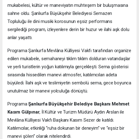
mukabelesi, kültür ve maneviyatın muhteşem bir buluşmasına
sahne oldu. Şanlıurfa Büyükşehir Belediyesi Semazen
Topluluğu ile dini musiki korosunun eşsiz performans
sergilediği program, izleyenlere derin bir huzur ve ilahi aşk dolu
anlar yaşattı.
Programa
Şanlıurfa Mevlâna Külliyesi Vakfı tarafından organize
edilen mukabele, semahaneyi tıklım tıklım dolduran vatandaşlar
ve yerli turistlerin yoğun katılımıyla gerçekleşti. Sema gösterisi
sırasında hissedilen manevi atmosfer, katılımcıları adeta
büyüledi. İlahi aşk ve teslimiyetin sembolü sema, gece boyunca
unutulmaz bir manevi yolculuğa dönüştü.
Programa
Şanlıurfa Büyükşehir Belediye Başkanı Mehmet
Kasım Gülpınar
, İl Kültür ve Turizm Müdürü Aydın Arslan ile
Mevlâna Külliyesi Vakfı Başkanı Kasım Sezer de katıldı.
Katılımcılar, etkinliği “ruha dokunan bir deneyim” ve “eşsiz bir
manevi şölen” olarak nitelendirdi.