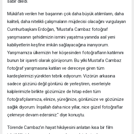
sabır diledi.
Mükâfatı verilen her başarının çok daha büyük atılımların, daha
kaliteli, daha nitelikli çalışmaların müjdecisi olacağını vurgulayan
Cumhurbaşkanı Erdoğan, "Mustafa Cambaz fotoğraf
yarışmasının şehidimizin ismini yaşatma yanında asıl yeni
kabiliyetlerin keşfine imkân sağlayacağına inanıyorum.
Yarışmamıza ülkemizin her köşesinden fotoğrafların katılımını
bunun bir işareti olarak görüyorum. Bu yılki Mustafa Cambaz
fotoğraf yarışmasına katılan ve dereceye giren tüm
kardeşlerimizi yürekten tebrik ediyorum. Vizörün arkasına
sadece gözünü değil gönlünü de yerleştiren, eserleriyle
kalplerimizle birlikte gözümüze de hitap eden tüm
fotoğrafçılarımıza, elinize, yüreğinize, gönlünüze ve gözünüze
sağlık diyorum. İnşallah daha nice yıllar, nice güzel fotoğraflar
çekmeye devam edersiniz." diye konuştu.
Törende Cambaz'ın hayat hikâyesini anlatan kısa bir film