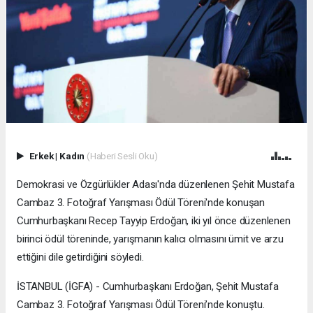
Erkek
|
Kadın
(Haberi Sesli Oku)
Demokrasi ve Özgürlükler Adası'nda düzenlenen Şehit Mustafa
Cambaz 3. Fotoğraf Yarışması Ödül Töreni'nde konuşan
Cumhurbaşkanı Recep Tayyip Erdoğan, iki yıl önce düzenlenen
birinci ödül töreninde, yarışmanın kalıcı olmasını ümit ve arzu
ettiğini dile getirdiğini söyledi.
İSTANBUL (İGFA) - Cumhurbaşkanı Erdoğan, Şehit Mustafa
Cambaz 3. Fotoğraf Yarışması Ödül Töreni’nde konuştu.