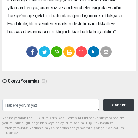
yıllardan beri yaşanan kriz ve acı tecrübeler ışığında Esad'ın
Türkiye'nin gerçek bir dostu olacağını düşünmek oldukça zor.
Esad ile ilişkileri yeniden kurarken devletimizin dikkatli ve
hassas davranması gerektiğini tekrar hatırlatmış olalım.”
Okuyu Yorumları
(0)
Gonder
Yorum yazarak Topluluk Kuralları’nı kabul etmiş bulunuyor ve siteye yaptığınız
yorumunuzla ilgili doğrudan veya dolaylı tüm sorumluluğu tek başınıza
üstleniyorsunuz. Yazılan tüm yorumlardan site yönetimi hiçbir şekilde sorumlu
tutulamaz.