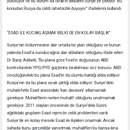
yürütüyor ve bu durum da İsrail'in dikkatini Suriye'ye çekiyor. Bu
konudan Rusya da ciddi rahatsızlık duyuyor.” ifadelerini kullandı.
“ESAD İLE KUCAKLAŞMAK BELKİ DE EN KOLAY BAŞLIK”
Suriye'nin bölünmesine dair ortada bir plan olduğunu ve bunun
yakında Esad'a sunulucağına dair iddiaların olduğunu ifade eden
Dr. Barış Adıbelli, “Bu plana göre Fırat'ın doğusunun ABD
kontrolündeki YPG/PYD güçlerine bırakılması söz konusu. ABD
öncülüğündeki bu plana Esad'ın da olumlu baktığı iddia ediliyor.
Rusya'nın da bu plana sıcak çıktığı iddia ediliyor. Suriye'deki
muhalefetle Esad arasındaki ‘kan davasını’ atlamamak
gerekiyor. Muhaliflerin neden muhalif olduğunu unutmamak
gerekiyor. 2011 olayları öncesinde de Suriye'deki Sünni
ağırlıktaki grupların Esad rejimi ile ciddi problemleri vardı.
Suriye'de en kolay mesele Esad ile ilişkileri onarmak. Ancak
sahada bunu gerçekliğe yansıtmak, muhalifleri bu barışa ikna