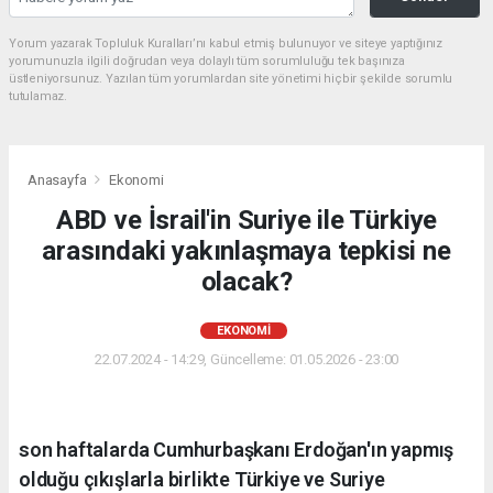
Yorum yazarak Topluluk Kuralları’nı kabul etmiş bulunuyor ve siteye yaptığınız
yorumunuzla ilgili doğrudan veya dolaylı tüm sorumluluğu tek başınıza
üstleniyorsunuz. Yazılan tüm yorumlardan site yönetimi hiçbir şekilde sorumlu
tutulamaz.
Anasayfa
Ekonomi
ABD ve İsrail'in Suriye ile Türkiye
arasındaki yakınlaşmaya tepkisi ne
olacak?
EKONOMI
22.07.2024 - 14:29, Güncelleme: 01.05.2026 - 23:00
son haftalarda Cumhurbaşkanı Erdoğan'ın yapmış
olduğu çıkışlarla birlikte Türkiye ve Suriye