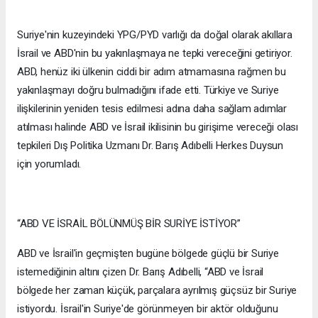
Suriye'nin kuzeyindeki YPG/PYD varlığı da doğal olarak akıllara
İsrail ve ABD'nin bu yakınlaşmaya ne tepki vereceğini getiriyor.
ABD, henüz iki ülkenin ciddi bir adım atmamasına rağmen bu
yakınlaşmayı doğru bulmadığını ifade etti. Türkiye ve Suriye
ilişkilerinin yeniden tesis edilmesi adına daha sağlam adımlar
atılması halinde ABD ve İsrail ikilisinin bu girişime vereceği olası
tepkileri Dış Politika Uzmanı Dr. Barış Adıbelli Herkes Duysun
için yorumladı.
“ABD VE İSRAİL BÖLÜNMÜŞ BİR SURİYE İSTİYOR”
ABD ve İsrail'in geçmişten bugüne bölgede güçlü bir Suriye
istemediğinin altını çizen Dr. Barış Adıbelli, “ABD ve İsrail
bölgede her zaman küçük, parçalara ayrılmış güçsüz bir Suriye
istiyordu. İsrail'in Suriye'de görünmeyen bir aktör olduğunu