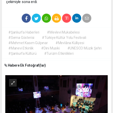
çekimiyle sona erdi.
#Şanlıurfa Haberleri
#Mevlevi Mukabelesi
#Sema Gösterisi
#Türkiye Kültür Yolu Festivali
#Mehmet Kasım Gülpınar
#Mevlâna Külliyesi
#Manevi Etkinlik
#Dini Musiki
#UNESCO Müzik Şehri
#Şanlıurfa Kültürü
#Turizm Etkinlikleri
Habere Ek Fotoğraf(lar)