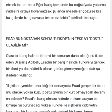
etmek ise en zoru. Eğer barış içerisinde bu coğrafyada yaşama
iradesini ortaya koyamazsak şu anda meseleler çözülse bile
bu iş ilerde bir iç savaşa tekrar evrilebilir.” şeklinde konuştu.
ESAD BU NOKTADAN SONRA TÜRKİYE'NİN TEKRAR "DOSTU"
OLABİLİR Mİ?
Olası bir barış halinde önemli bir sorunun daha olduğunu ifade
eden Dr Barış Adıbelli, Esad'ın bir barış halinde Türkiye'yi gerçek
bir dost ya da müttefik olarak görüp görmeyeceğine dair şu
ifadeleri kullandı:
“İlişkilerin yeniden onarıldığı bir senaryoda Esad gerçek bir dost
mu olacak yoksa kuzu postu giymiş bir kurt olmayacak devam
mı edecek? Esad'ın barış olması halinde intikam arayan bir
kimliğe mi bürüneceği yoksa Türkiye ile ilişkilerin ciddiyetini
kavramış bir lider mi olacağı çok önemli bir konu. Ancak