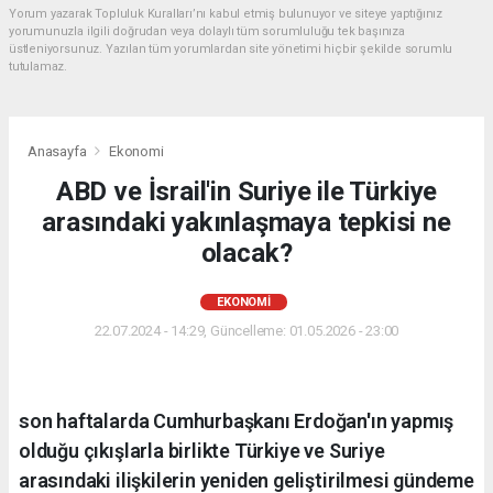
Yorum yazarak Topluluk Kuralları’nı kabul etmiş bulunuyor ve siteye yaptığınız
yorumunuzla ilgili doğrudan veya dolaylı tüm sorumluluğu tek başınıza
üstleniyorsunuz. Yazılan tüm yorumlardan site yönetimi hiçbir şekilde sorumlu
tutulamaz.
Anasayfa
Ekonomi
ABD ve İsrail'in Suriye ile Türkiye
arasındaki yakınlaşmaya tepkisi ne
olacak?
EKONOMI
22.07.2024 - 14:29, Güncelleme: 01.05.2026 - 23:00
son haftalarda Cumhurbaşkanı Erdoğan'ın yapmış
olduğu çıkışlarla birlikte Türkiye ve Suriye
arasındaki ilişkilerin yeniden geliştirilmesi gündeme