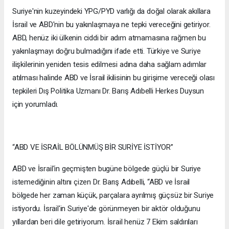
Suriye'nin kuzeyindeki YPG/PYD varlığı da doğal olarak akıllara
İsrail ve ABD'nin bu yakınlaşmaya ne tepki vereceğini getiriyor.
ABD, henüz iki ülkenin ciddi bir adım atmamasına rağmen bu
yakınlaşmayı doğru bulmadığını ifade etti. Türkiye ve Suriye
ilişkilerinin yeniden tesis edilmesi adına daha sağlam adımlar
atılması halinde ABD ve İsrail ikilisinin bu girişime vereceği olası
tepkileri Dış Politika Uzmanı Dr. Barış Adıbelli Herkes Duysun
için yorumladı.
“ABD VE İSRAİL BÖLÜNMÜŞ BİR SURİYE İSTİYOR”
ABD ve İsrail'in geçmişten bugüne bölgede güçlü bir Suriye
istemediğinin altını çizen Dr. Barış Adıbelli, “ABD ve İsrail
bölgede her zaman küçük, parçalara ayrılmış güçsüz bir Suriye
istiyordu. İsrail'in Suriye'de görünmeyen bir aktör olduğunu
yıllardan beri dile getiriyorum. İsrail henüz 7 Ekim saldırıları