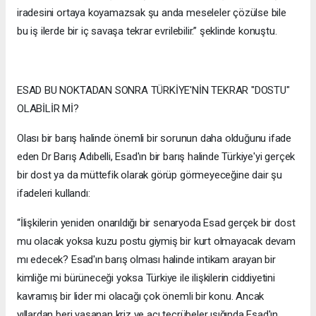
iradesini ortaya koyamazsak şu anda meseleler çözülse bile
bu iş ilerde bir iç savaşa tekrar evrilebilir.” şeklinde konuştu.
ESAD BU NOKTADAN SONRA TÜRKİYE'NİN TEKRAR "DOSTU"
OLABİLİR Mİ?
Olası bir barış halinde önemli bir sorunun daha olduğunu ifade
eden Dr Barış Adıbelli, Esad'ın bir barış halinde Türkiye'yi gerçek
bir dost ya da müttefik olarak görüp görmeyeceğine dair şu
ifadeleri kullandı:
“İlişkilerin yeniden onarıldığı bir senaryoda Esad gerçek bir dost
mu olacak yoksa kuzu postu giymiş bir kurt olmayacak devam
mı edecek? Esad'ın barış olması halinde intikam arayan bir
kimliğe mi bürüneceği yoksa Türkiye ile ilişkilerin ciddiyetini
kavramış bir lider mi olacağı çok önemli bir konu. Ancak
yıllardan beri yaşanan kriz ve acı tecrübeler ışığında Esad'ın