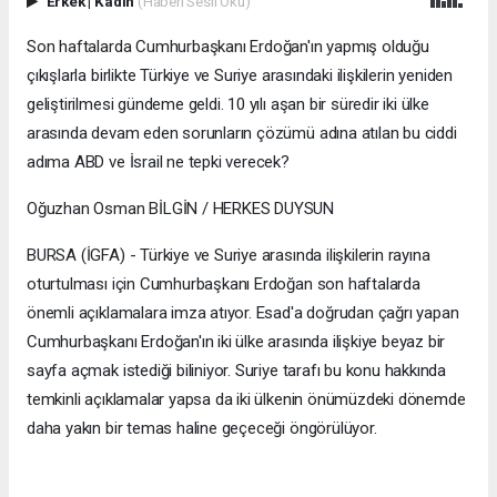
Erkek
|
Kadın
(Haberi Sesli Oku)
Son haftalarda Cumhurbaşkanı Erdoğan'ın yapmış olduğu
çıkışlarla birlikte Türkiye ve Suriye arasındaki ilişkilerin yeniden
geliştirilmesi gündeme geldi. 10 yılı aşan bir süredir iki ülke
arasında devam eden sorunların çözümü adına atılan bu ciddi
adıma ABD ve İsrail ne tepki verecek?
Oğuzhan Osman BİLGİN / HERKES DUYSUN
BURSA (İGFA) - Türkiye ve Suriye arasında ilişkilerin rayına
oturtulması için Cumhurbaşkanı Erdoğan son haftalarda
önemli açıklamalara imza atıyor. Esad'a doğrudan çağrı yapan
Cumhurbaşkanı Erdoğan'ın iki ülke arasında ilişkiye beyaz bir
sayfa açmak istediği biliniyor. Suriye tarafı bu konu hakkında
temkinli açıklamalar yapsa da iki ülkenin önümüzdeki dönemde
daha yakın bir temas haline geçeceği öngörülüyor.