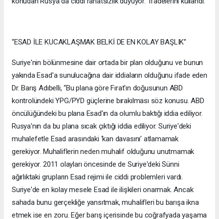
konudan Rusya da ciddi rahatsızlık duyuyor.” ifadelerini kullandı.
“ESAD İLE KUCAKLAŞMAK BELKİ DE EN KOLAY BAŞLIK”
Suriye'nin bölünmesine dair ortada bir plan olduğunu ve bunun
yakında Esad'a sunulucağına dair iddiaların olduğunu ifade eden
Dr. Barış Adıbelli, “Bu plana göre Fırat'ın doğusunun ABD
kontrolündeki YPG/PYD güçlerine bırakılması söz konusu. ABD
öncülüğündeki bu plana Esad'ın da olumlu baktığı iddia ediliyor.
Rusya'nın da bu plana sıcak çıktığı iddia ediliyor. Suriye'deki
muhalefetle Esad arasındaki ‘kan davasını’ atlamamak
gerekiyor. Muhaliflerin neden muhalif olduğunu unutmamak
gerekiyor. 2011 olayları öncesinde de Suriye'deki Sünni
ağırlıktaki grupların Esad rejimi ile ciddi problemleri vardı.
Suriye'de en kolay mesele Esad ile ilişkileri onarmak. Ancak
sahada bunu gerçekliğe yansıtmak, muhalifleri bu barışa ikna
etmek ise en zoru. Eğer barış içerisinde bu coğrafyada yaşama