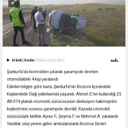
Erkek
|
Kadın
(Haberi Sesli Oku)
Şanlıurfa’da kontrolden çıkarak şarampole devrilen
otomobildeki 4 kişi yaralandı.
Edinilen bilgiye göre kaza, Şanlıurfa’nın Bozova ilçesindeki
Kaplandede Dağı yakınlarında yaşandı. Ahmet E.’nin kullandığı 25
AB 074 plakalı otomobil, sürücüsünün direksiyon hakimiyetini
kaybetmesi sonucu şarampole devrildi. Kazada otomobil
sürücüsüyle birlikte Aynur F., Şeyma F. ve Mehmet A. yaralandı.
Yaralılar olay yerine giden ambulanslarla Bozova Devlet