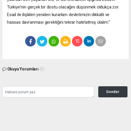
Türkiye'nin gerçek bir dostu olacağını düşünmek oldukça zor.
Esad ile ilişkileri yeniden kurarken devletimizin dikkatli ve
hassas davranması gerektiğini tekrar hatırlatmış olalım.”
Okuyu Yorumları
(0)
Gonder
Yorum yazarak Topluluk Kuralları’nı kabul etmiş bulunuyor ve siteye yaptığınız
yorumunuzla ilgili doğrudan veya dolaylı tüm sorumluluğu tek başınıza
üstleniyorsunuz. Yazılan tüm yorumlardan site yönetimi hiçbir şekilde sorumlu
tutulamaz.