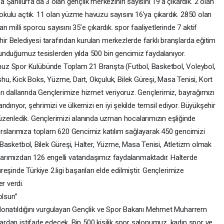
Şanlıurfa’da 3 olan gençlik merkezinin sayısını 19’a çıkardık. 2 olan
 okulu açtık. 11 olan yüzme havuzu sayısını 16’ya çıkardık. 2850 olan
an milli sporcu sayısını 35’e çıkardık. spor faaliyetlerinde 7 aktif
ehir Belediyesi tarafından kurulan merkezlerde farklı branşlarda eğitim
e sunduğumuz tesislerden yılda 500 bin gencimiz faydalanıyor.
uz Spor Kulübünde Toplam 21 Branşta (Futbol, Basketbol, Voleybol,
u, Kick Boks, Yüzme, Dart, Okçuluk, Bilek Güreşi, Masa Tenisi, Kort
ları dallarında Gençlerimize hizmet veriyoruz. Gençlerimiz, bayrağımızı
dırıyor, şehrimizi ve ülkemizi en iyi şekilde temsil ediyor. Büyükşehir
zenledik. Gençlerimizi alanında uzman hocalarımızın eşliğinde
urslarımıza toplam 620 Gencimiz katılım sağlayarak 450 gencimizi
k. Basketbol, Bilek Güreşi, Halter, Yüzme, Masa Tenisi, Atletizm olmak
slarımızdan 126 engelli vatandaşımız faydalanmaktadır. Halterde
üreşinde Türkiye 2.ligi başarıları elde edilmiştir. Gençlerimize
r verdi.
olsun’’
le donatıldığını vurgulayan Gençlik ve Spor Bakanı Mehmet Muharrem
mlardan istifade edecek. Bin 500 kişilik spor salonumuz, kadın spor ve