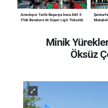
Amedspor Tarihi Başarıya İmza Attı! 3-
Şanlıurf
3’lük Berabere ile Süper Lig’e Yükseldi
Mukabele
Minik Yürekler
Öksüz Ço