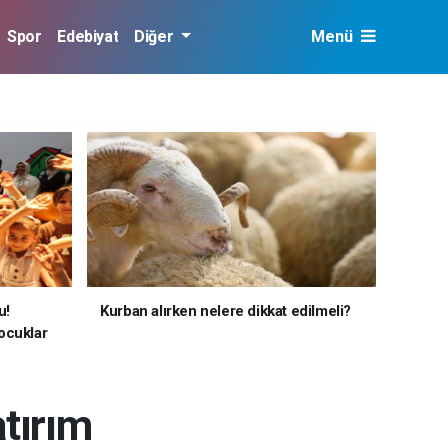
Spor
Edebiyat
Diğer
Menü
u!
Kurban alırken nelere dikkat edilmeli?
ocuklar
atırım