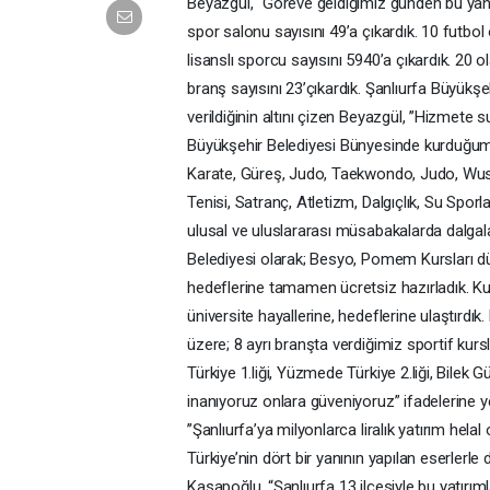
Beyazgül, “Göreve geldiğimiz günden bu yana 
spor salonu sayısını 49’a çıkardık. 10 futbol
lisanslı sporcu sayısını 5940’a çıkardık. 20 ol
branş sayısını 23’çıkardık. Şanlıurfa Büyükş
verildiğinin altını çizen Beyazgül, ’’Hizmet
Büyükşehir Belediyesi Bünyesinde kurduğum
Karate, Güreş, Judo, Taekwondo, Judo, Wush
Tenisi, Satranç, Atletizm, Dalgıçlık, Su Spor
ulusal ve uluslararası müsabakalarda dalgalan
Belediyesi olarak; Besyo, Pomem Kursları dü
hedeflerine tamamen ücretsiz hazırladık. K
üniversite hayallerine, hedeflerine ulaştırdı
üzere; 8 ayrı branşta verdiğimiz sportif kur
Türkiye 1.liği, Yüzmede Türkiye 2.liği, Bilek G
inanıyoruz onlara güveniyoruz” ifadelerine ye
’’Şanlıurfa’ya milyonlarca liralık yatırım helal 
Türkiye’nin dört bir yanının yapılan eserler
Kasapoğlu, “Şanlıurfa 13 ilçesiyle bu yatırı