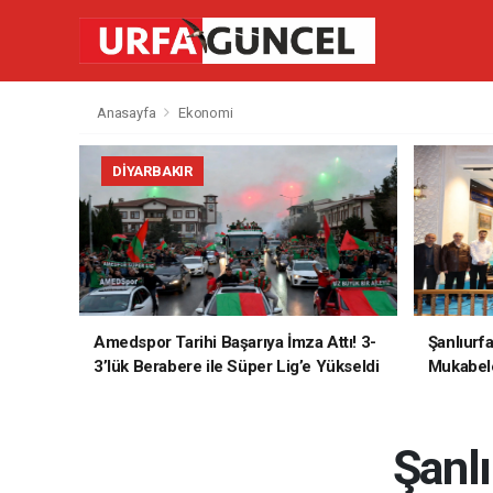
Anasayfa
Ekonomi
DIYARBAKIR
Amedspor Tarihi Başarıya İmza Attı! 3-
Şanlıurf
3’lük Berabere ile Süper Lig’e Yükseldi
Mukabele
Şanlı