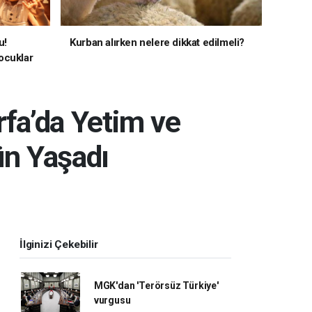
u!
Kurban alırken nelere dikkat edilmeli?
ocuklar
rfa’da Yetim ve
ün Yaşadı
İlginizi Çekebilir
MGK'dan 'Terörsüz Türkiye'
vurgusu