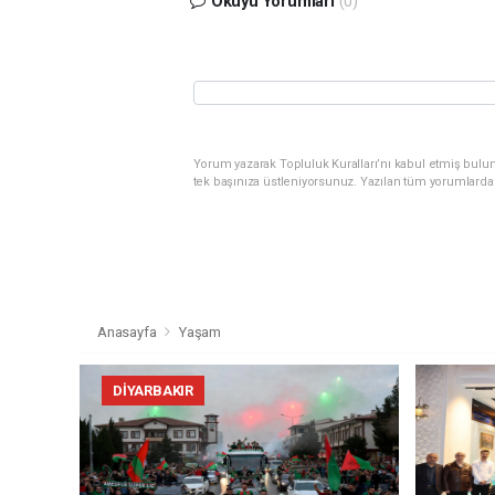
Okuyu Yorumları
(0)
Yorum yazarak Topluluk Kuralları’nı kabul etmiş bulun
tek başınıza üstleniyorsunuz. Yazılan tüm yorumlarda
Anasayfa
Yaşam
DIYARBAKIR