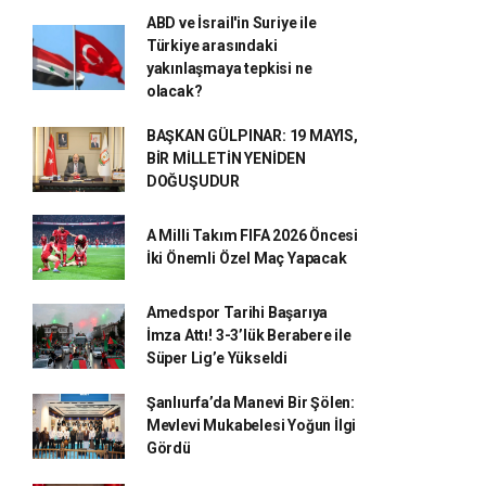
ABD ve İsrail'in Suriye ile
Türkiye arasındaki
yakınlaşmaya tepkisi ne
olacak?
BAŞKAN GÜLPINAR: 19 MAYIS,
BİR MİLLETİN YENİDEN
DOĞUŞUDUR
A Milli Takım FIFA 2026 Öncesi
İki Önemli Özel Maç Yapacak
Amedspor Tarihi Başarıya
İmza Attı! 3-3’lük Berabere ile
Süper Lig’e Yükseldi
Şanlıurfa’da Manevi Bir Şölen:
Mevlevi Mukabelesi Yoğun İlgi
Gördü