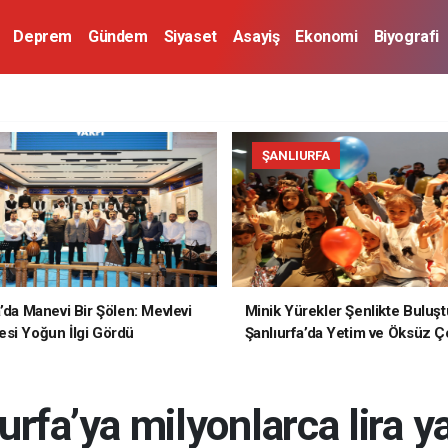
Deprem
Gündem
Siyaset
Asayiş
Ekonomi
Biyografi
ŞANLIURFA
a’da Manevi Bir Şölen: Mevlevi
Minik Yürekler Şenlikte Buluşt
si Yoğun İlgi Gördü
Şanlıurfa’da Yetim ve Öksüz Ç
Unutulmaz Bir Gün Yaşadı
urfa’ya milyonlarca lira y