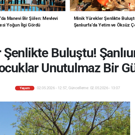
a’da Manevi Bir Şölen: Mevlevi
Minik Yürekler Şenlikte Buluşt
si Yoğun İlgi Gördü
Şanlıurfa’da Yetim ve Öksüz Ç
Unutulmaz Bir Gün Yaşadı
 Şenlikte Buluştu! Şanlıu
cuklar Unutulmaz Bir G
02.05.2026 - 12:57, Güncelleme: 02.05.2026 - 13:07
Yaşam