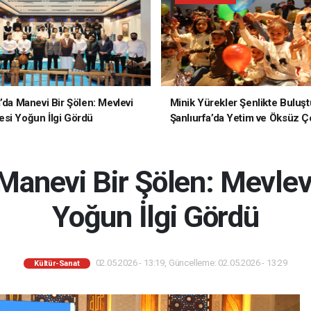
a’da Manevi Bir Şölen: Mevlevi
Minik Yürekler Şenlikte Buluşt
si Yoğun İlgi Gördü
Şanlıurfa’da Yetim ve Öksüz Ç
Unutulmaz Bir Gün Yaşadı
 Manevi Bir Şölen: Mevle
Yoğun İlgi Gördü
02.05.2026 - 13:19, Güncelleme: 02.05.2026 - 13:29
Kültür-Sanat