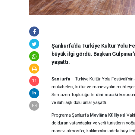
Şanlıurfa’da Türkiye Kültür Yolu 
büyük ilgi gördü. Başkan Gülpınar
yaşattı.
Şanlıurfa
– Türkiye Kültür Yolu Festivali’nin e
mukabelesi, kültür ve maneviyatın muhteşem
Semazen Topluluğu ile
dini musiki
korosunu
ve ilahi aşk dolu anlar yaşattı.
Programa
Şanlıurfa
Mevlâna Külliyesi
Vakf
dolduran vatandaşlar ve yerli turistlerin yoğu
manevi atmosfer, katılımcıları adeta büyüle