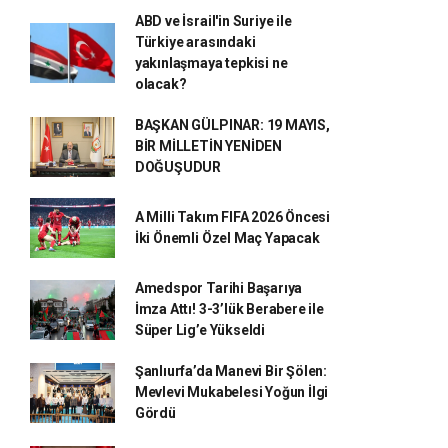
ABD ve İsrail'in Suriye ile
Türkiye arasındaki
yakınlaşmaya tepkisi ne
olacak?
BAŞKAN GÜLPINAR: 19 MAYIS,
BİR MİLLETİN YENİDEN
DOĞUŞUDUR
A Milli Takım FIFA 2026 Öncesi
İki Önemli Özel Maç Yapacak
Amedspor Tarihi Başarıya
İmza Attı! 3-3’lük Berabere ile
Süper Lig’e Yükseldi
Şanlıurfa’da Manevi Bir Şölen:
Mevlevi Mukabelesi Yoğun İlgi
Gördü