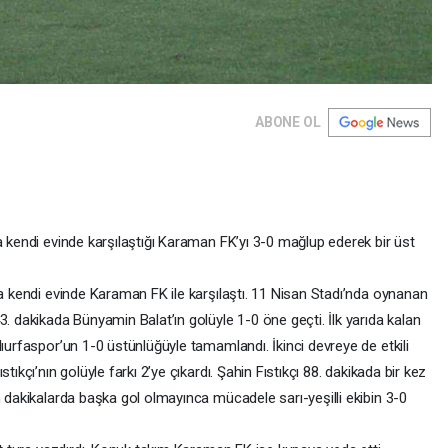
ABONE OL
a kendi evinde karşılaştığı Karaman FK’yı 3-0 mağlup ederek bir üst
da kendi evinde Karaman FK ile karşılaştı. 11 Nisan Stadı’nda oynanan
3. dakikada Bünyamin Balat’ın golüyle 1-0 öne geçti. İlk yarıda kalan
lıurfaspor’un 1-0 üstünlüğüyle tamamlandı. İkinci devreye de etkili
tıkçı’nın golüyle farkı 2’ye çıkardı. Şahin Fıstıkçı 88. dakikada bir kez
n dakikalarda başka gol olmayınca mücadele sarı-yeşilli ekibin 3-0