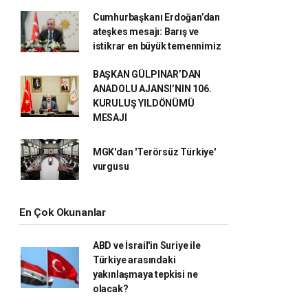
Cumhurbaşkanı Erdoğan’dan
ateşkes mesajı: Barış ve
istikrar en büyük temennimiz
BAŞKAN GÜLPINAR’DAN
ANADOLU AJANSI’NIN 106.
KURULUŞ YILDÖNÜMÜ
MESAJI
MGK'dan 'Terörsüz Türkiye'
vurgusu
En Çok Okunanlar
ABD ve İsrail'in Suriye ile
Türkiye arasındaki
yakınlaşmaya tepkisi ne
olacak?