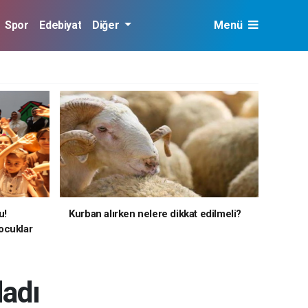
Spor
Edebiyat
Diğer
Menü
u!
Kurban alırken nelere dikkat edilmeli?
ocuklar
ladı