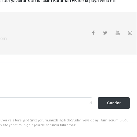
üst tura yazdırdı. Konuk takım Karaman FK ise kupaya veda etti.
com
Gonder
uyor ve siteye yaptığınız yorumunuzla ilgili doğrudan veya dolaylı tüm sorumluluğu
n site yönetimi hiçbir şekilde sorumlu tutulamaz.