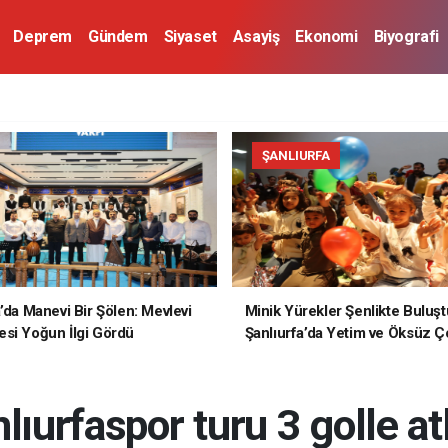
Deprem
Gündem
Siyaset
Asayiş
Ekonomi
Biyografi
ŞANLIURFA
a’da Manevi Bir Şölen: Mevlevi
Minik Yürekler Şenlikte Buluşt
si Yoğun İlgi Gördü
Şanlıurfa’da Yetim ve Öksüz Ç
Unutulmaz Bir Gün Yaşadı
lıurfaspor turu 3 golle at