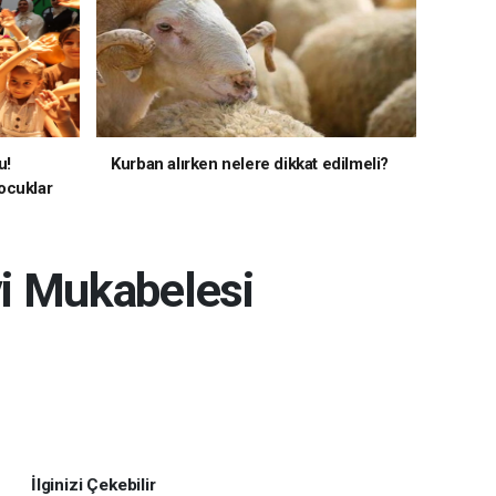
u!
Kurban alırken nelere dikkat edilmeli?
ocuklar
vi Mukabelesi
İlginizi Çekebilir