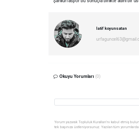
Şanlıurfaspor bu sonuçla birlikte adını bir 
latif koyunsatan
urfaguncel63@gmail.
Okuyu Yorumları
(0)
Yorum yazarak Topluluk Kuralları’nı kabul etmiş bulun
tek başınıza üstleniyorsunuz. Yazılan tüm yorumlarda