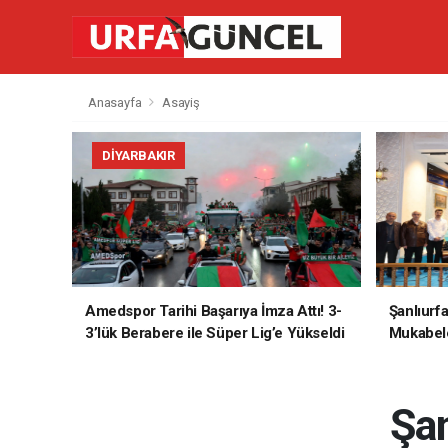
Anasayfa
Asayiş
DIYARBAKIR
Amedspor Tarihi Başarıya İmza Attı! 3-
Şanlıurf
3’lük Berabere ile Süper Lig’e Yükseldi
Mukabele
Şan