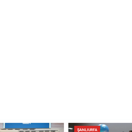
ŞANLIURFA