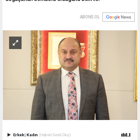
ABONE OL
Erkek
|
Kadın
(Haberi Sesli Oku)