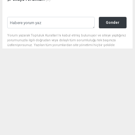
Gonder
Yorum yazarak Topluluk Kuralları’nı kabul etmiş bulunuyor ve siteye yaptığınız
yorumunuzla ilgili doğrudan veya dolaylı tüm sorumluluğu tek başınıza
üstleniyorsunuz. Yazılan tüm yorumlardan site yönetimi hiçbir şekilde
sorumlu tutulamaz.
Anasayfa
Siyaset
Başkan Gülpınar, ‘’Biz Bu Şehre Yük
Olmaya Değil Yükünü Almaya Geldik
SIYASET
22.07.2024 - 17:16, Güncelleme: 22.07.2024 - 17:26