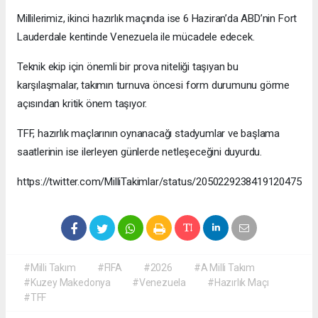
Millilerimiz, ikinci hazırlık maçında ise 6 Haziran’da ABD’nin Fort
Lauderdale kentinde Venezuela ile mücadele edecek.
Teknik ekip için önemli bir prova niteliği taşıyan bu
karşılaşmalar, takımın turnuva öncesi form durumunu görme
açısından kritik önem taşıyor.
TFF, hazırlık maçlarının oynanacağı stadyumlar ve başlama
saatlerinin ise ilerleyen günlerde netleşeceğini duyurdu.
https://twitter.com/MilliTakimlar/status/2050229238419120475
#Milli Takım
#FIFA
#2026
#A Milli Takım
#Kuzey Makedonya
#Venezuela
#Hazırlık Maçı
#TFF