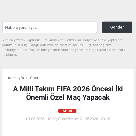
Gonder
Yorum yazarak Topluluk Kuralları’nı kabul etmiş bulunuyor ve siteye yaptığınız
yorumunuzla ilgili doğrudan veya dolaylı tüm sorumluluğu tek başınıza
üstleniyorsunuz. Yazılan tüm yorumlardan site yönetimi hiçbir şekilde sorumlu
tutulamaz.
Anasayfa
Spor
A Milli Takım FIFA 2026 Öncesi İki
Önemli Özel Maç Yapacak
SPOR
01.05.2026 - 18:30, Güncelleme: 01.05.2026 - 23:18