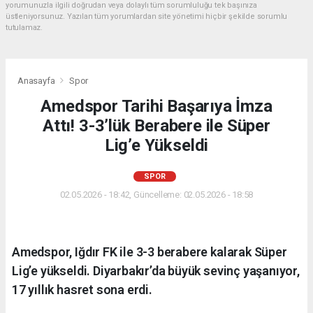
yorumunuzla ilgili doğrudan veya dolaylı tüm sorumluluğu tek başınıza
üstleniyorsunuz. Yazılan tüm yorumlardan site yönetimi hiçbir şekilde sorumlu
tutulamaz.
Anasayfa
Spor
Amedspor Tarihi Başarıya İmza
Attı! 3-3’lük Berabere ile Süper
Lig’e Yükseldi
SPOR
02.05.2026 - 18:42, Güncelleme: 02.05.2026 - 18:58
Amedspor, Iğdır FK ile 3-3 berabere kalarak Süper
Lig’e yükseldi. Diyarbakır’da büyük sevinç yaşanıyor,
17 yıllık hasret sona erdi.