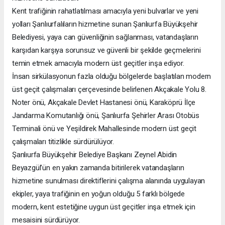
Kent trafiğinin rahatlatılması amacıyla yeni bulvarlar ve yeni
yolları Şanlıurfalıların hizmetine sunan Şanlıurfa Büyükşehir
Belediyesi, yaya can güvenliğinin sağlanması, vatandaşların
karşıdan karşıya sorunsuz ve güvenli bir şekilde geçmelerini
temin etmek amacıyla modern üst geçitler inşa ediyor.
İnsan sirkülasyonun fazla olduğu bölgelerde başlatılan modern
üst geçit çalışmaları çerçevesinde belirlenen Akçakale Yolu 8.
Noter önü, Akçakale Devlet Hastanesi önü, Karaköprü İlçe
Jandarma Komutanlığı önü, Şanlıurfa Şehirler Arası Otobüs
Terminali önü ve Yeşildirek Mahallesinde modern üst geçit
çalışmaları titizlikle sürdürülüyor.
Şanlıurfa Büyükşehir Belediye Başkanı Zeynel Abidin
Beyazgül’ün en yakın zamanda bitirilerek vatandaşların
hizmetine sunulması direktiflerini çalışma alanında uygulayan
ekipler, yaya trafiğinin en yoğun olduğu 5 farklı bölgede
modern, kent estetiğine uygun üst geçitler inşa etmek için
mesaisini sürdürüyor.