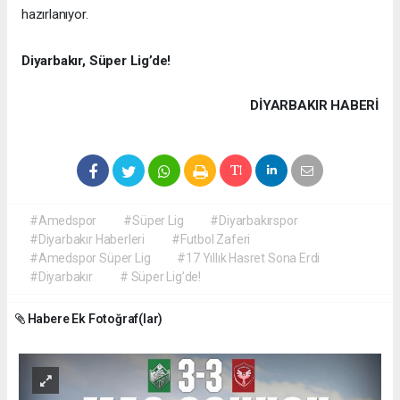
hazırlanıyor.
Diyarbakır, Süper Lig’de!
DIYARBAKIR HABERİ
#Amedspor
#Süper Lig
#Diyarbakırspor
#Diyarbakır Haberleri
#Futbol Zaferi
#Amedspor Süper Lig
#17 Yıllık Hasret Sona Erdi
#Diyarbakır
# Süper Lig’de!
Habere Ek Fotoğraf(lar)