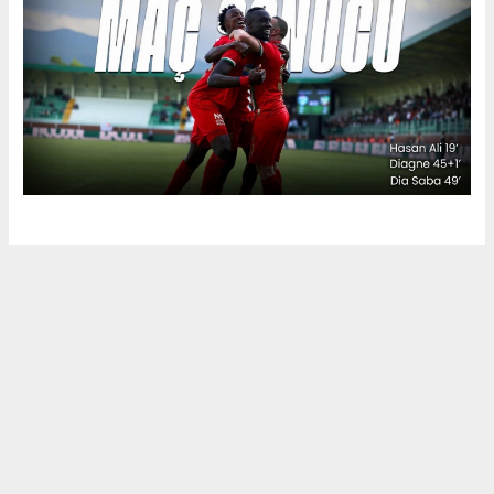
Okuyu Yorumları
(0)
Gonder
Yorum yazarak Topluluk Kuralları’nı kabul etmiş bulunuyor ve siteye yaptığınız
yorumunuzla ilgili doğrudan veya dolaylı tüm sorumluluğu tek başınıza
üstleniyorsunuz. Yazılan tüm yorumlardan site yönetimi hiçbir şekilde
sorumlu tutulamaz.