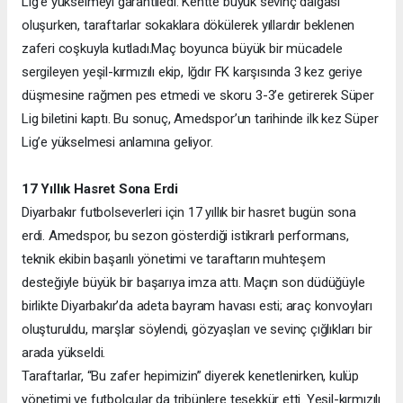
Lig’e yükselmeyi garantiledi. Kentte büyük sevinç dalgası
oluşurken, taraftarlar sokaklara dökülerek yıllardır beklenen
zaferi coşkuyla kutladı.
Maç boyunca büyük bir mücadele
sergileyen yeşil-kırmızılı ekip, Iğdır FK karşısında 3 kez geriye
düşmesine rağmen pes etmedi ve skoru 3-3’e getirerek Süper
Lig biletini kaptı. Bu sonuç, Amedspor’un tarihinde ilk kez Süper
Lig’e yükselmesi anlamına geliyor.
17 Yıllık Hasret Sona Erdi
Diyarbakır futbolseverleri için 17 yıllık bir hasret bugün sona
erdi. Amedspor, bu sezon gösterdiği istikrarlı performans,
teknik ekibin başarılı yönetimi ve taraftarın muhteşem
desteğiyle büyük bir başarıya imza attı. Maçın son düdüğüyle
birlikte Diyarbakır’da adeta bayram havası esti; araç konvoyları
oluşturuldu, marşlar söylendi, gözyaşları ve sevinç çığlıkları bir
arada yükseldi.
Taraftarlar, “Bu zafer hepimizin” diyerek kenetlenirken, kulüp
yönetimi ve futbolcular da tribünlere teşekkür etti. Yeşil-kırmızılı