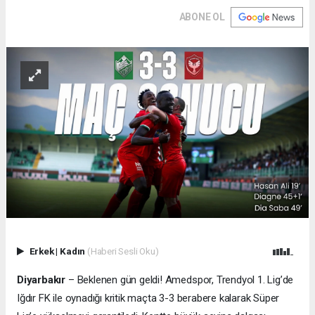
ABONE OL
Erkek
|
Kadın
(Haberi Sesli Oku)
Diyarbakır
– Beklenen gün geldi! Amedspor, Trendyol 1. Lig’de
Iğdır FK ile oynadığı kritik maçta 3-3 berabere kalarak Süper