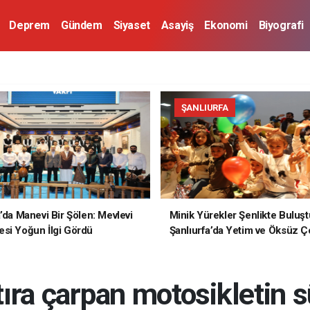
Deprem
Gündem
Siyaset
Asayiş
Ekonomi
Biyografi
ŞANLIURFA
a’da Manevi Bir Şölen: Mevlevi
Minik Yürekler Şenlikte Buluşt
si Yoğun İlgi Gördü
Şanlıurfa’da Yetim ve Öksüz Ç
Unutulmaz Bir Gün Yaşadı
 tıra çarpan motosikletin 