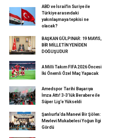
ABD ve İsrail'in Suriye ile
Türkiye arasındaki
yakınlaşmaya tepkisi ne
olacak?
BAŞKAN GÜLPINAR: 19 MAYIS,
BİR MİLLETİN YENİDEN
DOĞUŞUDUR
A Milli Takım FIFA 2026 Öncesi
İki Önemli Özel Maç Yapacak
Amedspor Tarihi Başarıya
İmza Attı! 3-3’lük Berabere ile
Süper Lig’e Yükseldi
Şanlıurfa’da Manevi Bir Şölen:
Mevlevi Mukabelesi Yoğun İlgi
Gördü