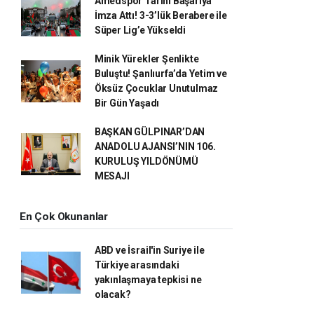
Amedspor Tarihi Başarıya
İmza Attı! 3-3’lük Berabere ile
Süper Lig’e Yükseldi
Minik Yürekler Şenlikte
Buluştu! Şanlıurfa’da Yetim ve
Öksüz Çocuklar Unutulmaz
Bir Gün Yaşadı
BAŞKAN GÜLPINAR’DAN
ANADOLU AJANSI’NIN 106.
KURULUŞ YILDÖNÜMÜ
MESAJI
En Çok Okunanlar
ABD ve İsrail'in Suriye ile
Türkiye arasındaki
yakınlaşmaya tepkisi ne
olacak?