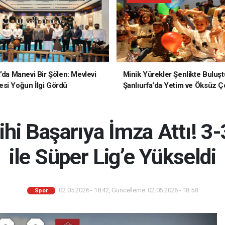
a’da Manevi Bir Şölen: Mevlevi
Minik Yürekler Şenlikte Buluşt
si Yoğun İlgi Gördü
Şanlıurfa’da Yetim ve Öksüz Ç
Unutulmaz Bir Gün Yaşadı
hi Başarıya İmza Attı! 3-
ile Süper Lig’e Yükseldi
02.05.2026 - 18:42, Güncelleme: 02.05.2026 - 18:58
Spor