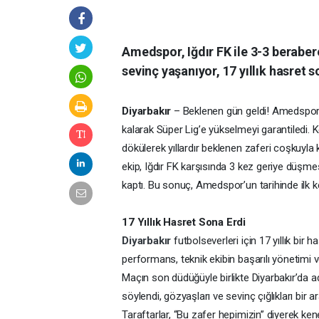
Amedspor, Iğdır FK ile 3-3 beraber
sevinç yaşanıyor, 17 yıllık hasret s
Diyarbakır
– Beklenen gün geldi! Amedspor, T
kalarak Süper Lig’e yükselmeyi garantiledi. 
dökülerek yıllardır beklenen zaferi coşkuyla k
ekip, Iğdır FK karşısında 3 kez geriye düşm
kaptı. Bu sonuç, Amedspor’un tarihinde ilk k
17 Yıllık Hasret Sona Erdi
Diyarbakır
futbolseverleri için 17 yıllık bir
performans, teknik ekibin başarılı yönetimi 
Maçın son düdüğüyle birlikte Diyarbakır’da a
söylendi, gözyaşları ve sevinç çığlıkları bir a
Taraftarlar, “Bu zafer hepimizin” diyerek kene