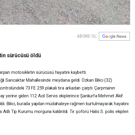
ABONE OL
tin sürücüsü öldü
 çarpan motosikletin sürücüsü hayatını kaybetti.
 bağlı Sancaktar Mahallesinde meydana geldi. Özkan Bilici (32)
kontrolündeki 73 FE 259 plakalı tıra arkadan çarptı. Çarpmanın
 olay yerine giden 112 Acil Servis ekiplerince Şanlıurfa Mehmet Akif
ldı. Bilici, burada yapılan müdahaleye rağmen kurtulmayarak hayatını
fa Adli Tıp Kurumu morguna kaldırıldı. Tır şoförü Halis S. polis ekipleri