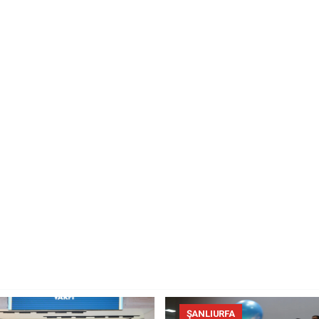
ŞANLIURFA