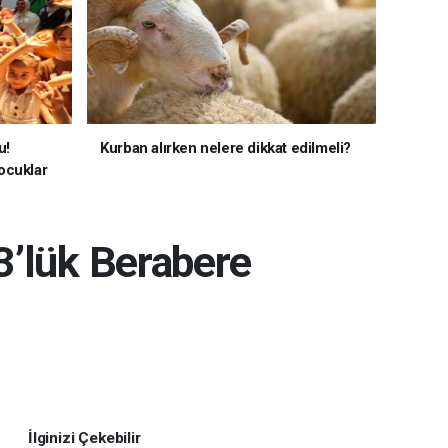
u!
Kurban alırken nelere dikkat edilmeli?
ocuklar
3’lük Berabere
İlginizi Çekebilir