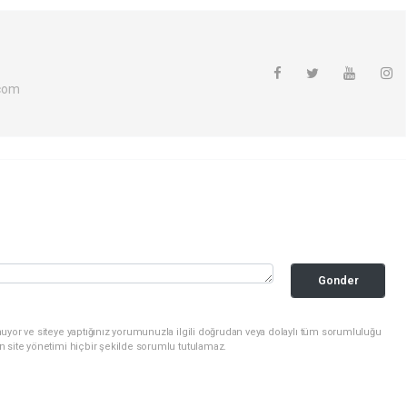
com
Gonder
uyor ve siteye yaptığınız yorumunuzla ilgili doğrudan veya dolaylı tüm sorumluluğu
n site yönetimi hiçbir şekilde sorumlu tutulamaz.