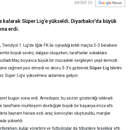
ABONE OL
e kalarak Süper Lig’e yükseldi. Diyarbakır’da büyük
ona erdi.
rendyol 1. Lig’de Iğdır FK ile oynadığı kritik maçta 3-3 berabere
Kentte büyük sevinç dalgası oluşurken, taraftarlar sokaklara
utladı.
Maç boyunca büyük bir mücadele sergileyen yeşil-kırmızılı
esine rağmen pes etmedi ve skoru 3-3’e getirerek
Süper Lig
biletini
ez Süper Lig’e yükselmesi anlamına geliyor.
 hasret bugün sona erdi. Amedspor, bu sezon gösterdiği istikrarlı
ve taraftarın muhteşem desteğiyle büyük bir başarıya imza attı.
deta bayram havası esti; araç konvoyları oluşturuldu, marşlar
rada yükseldi.
tlenirken, kulüp yönetimi ve futbolcular da tribünlere teşekkür etti.