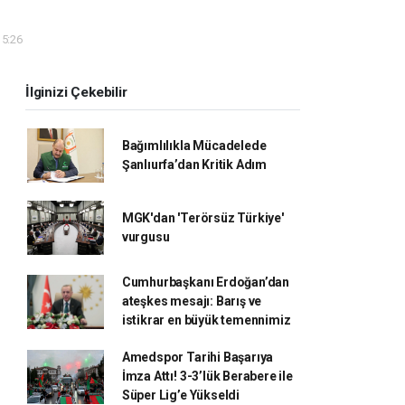
15:26
İlginizi Çekebilir
Bağımlılıkla Mücadelede
Şanlıurfa’dan Kritik Adım
MGK'dan 'Terörsüz Türkiye'
vurgusu
Cumhurbaşkanı Erdoğan’dan
ateşkes mesajı: Barış ve
istikrar en büyük temennimiz
Amedspor Tarihi Başarıya
İmza Attı! 3-3’lük Berabere ile
Süper Lig’e Yükseldi