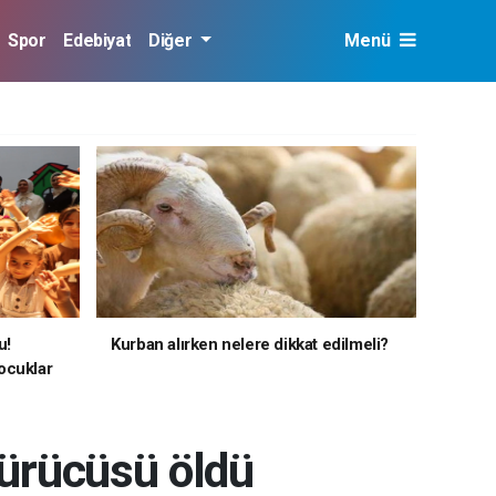
Spor
Edebiyat
Diğer
Menü
u!
Kurban alırken nelere dikkat edilmeli?
ocuklar
sürücüsü öldü