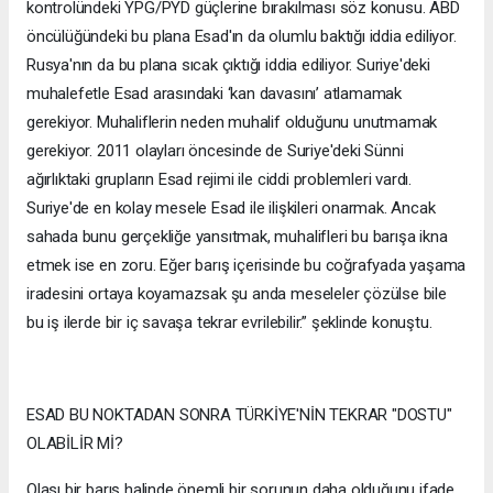
kontrolündeki YPG/PYD güçlerine bırakılması söz konusu. ABD
öncülüğündeki bu plana Esad'ın da olumlu baktığı iddia ediliyor.
Rusya'nın da bu plana sıcak çıktığı iddia ediliyor. Suriye'deki
muhalefetle Esad arasındaki ‘kan davasını’ atlamamak
gerekiyor. Muhaliflerin neden muhalif olduğunu unutmamak
gerekiyor. 2011 olayları öncesinde de Suriye'deki Sünni
ağırlıktaki grupların Esad rejimi ile ciddi problemleri vardı.
Suriye'de en kolay mesele Esad ile ilişkileri onarmak. Ancak
sahada bunu gerçekliğe yansıtmak, muhalifleri bu barışa ikna
etmek ise en zoru. Eğer barış içerisinde bu coğrafyada yaşama
iradesini ortaya koyamazsak şu anda meseleler çözülse bile
bu iş ilerde bir iç savaşa tekrar evrilebilir.” şeklinde konuştu.
ESAD BU NOKTADAN SONRA TÜRKİYE'NİN TEKRAR "DOSTU"
OLABİLİR Mİ?
Olası bir barış halinde önemli bir sorunun daha olduğunu ifade