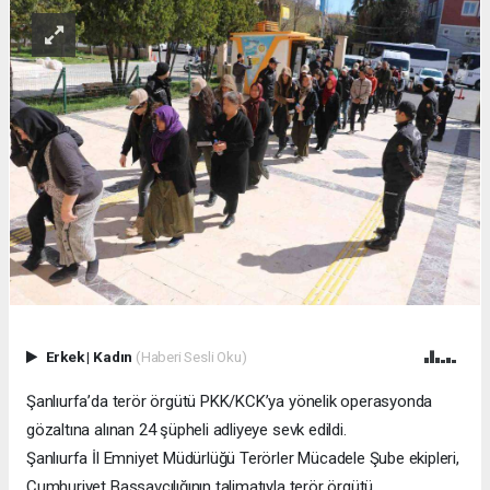
Erkek
|
Kadın
(Haberi Sesli Oku)
Şanlıurfa’da terör örgütü PKK/KCK’ya yönelik operasyonda
gözaltına alınan 24 şüpheli adliyeye sevk edildi.
Şanlıurfa İl Emniyet Müdürlüğü Terörler Mücadele Şube ekipleri,
Cumhuriyet Başsavcılığının talimatıyla terör örgütü