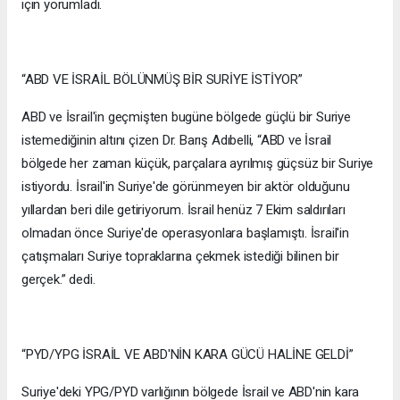
için yorumladı.
“ABD VE İSRAİL BÖLÜNMÜŞ BİR SURİYE İSTİYOR”
ABD ve İsrail'in geçmişten bugüne bölgede güçlü bir Suriye
istemediğinin altını çizen Dr. Barış Adıbelli, “ABD ve İsrail
bölgede her zaman küçük, parçalara ayrılmış güçsüz bir Suriye
istiyordu. İsrail'in Suriye'de görünmeyen bir aktör olduğunu
yıllardan beri dile getiriyorum. İsrail henüz 7 Ekim saldırıları
olmadan önce Suriye'de operasyonlara başlamıştı. İsrail'in
çatışmaları Suriye topraklarına çekmek istediği bilinen bir
gerçek.” dedi.
“PYD/YPG İSRAİL VE ABD'NİN KARA GÜCÜ HALİNE GELDİ”
Suriye'deki YPG/PYD varlığının bölgede İsrail ve ABD'nin kara