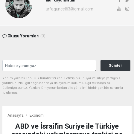
latif koyunsatan
urfaguncel63@gmail.com
Okuyu Yorumları
(0)
Gonder
Yorum yazarak Topluluk Kuralları’nı kabul etmiş bulunuyor ve siteye yaptığınız
yorumunuzla ilgili doğrudan veya dolaylı tüm sorumluluğu tek başınıza
üstleniyorsunuz. Yazılan tüm yorumlardan site yönetimi hiçbir şekilde sorumlu
tutulamaz.
Anasayfa
Ekonomi
ABD ve İsrail'in Suriye ile Türkiye