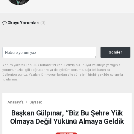
Okuyu Yorumları
(0)
Gonder
Yorum yazarak Topluluk Kuralları’nı kabul etmiş bulunuyor ve siteye yaptığınız
yorumunuzla ilgili doğrudan veya dolaylı tüm sorumluluğu tek başınıza
üstleniyorsunuz. Yazılan tüm yorumlardan site yönetimi hiçbir şekilde sorumlu
tutulamaz.
Anasayfa
Siyaset
Başkan Gülpınar, ‘’Biz Bu Şehre Yük
Olmaya Değil Yükünü Almaya Geldik