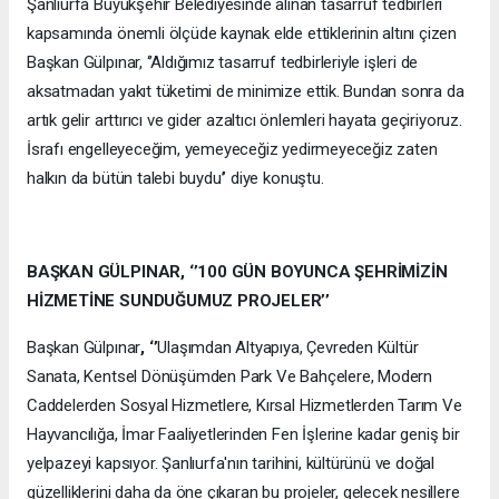
Şanlıurfa Büyükşehir Belediyesinde alınan tasarruf tedbirleri
kapsamında önemli ölçüde kaynak elde ettiklerinin altını çizen
Başkan Gülpınar, ‘’Aldığımız tasarruf tedbirleriyle işleri de
aksatmadan yakıt tüketimi de minimize ettik. Bundan sonra da
artık gelir arttırıcı ve gider azaltıcı önlemleri hayata geçiriyoruz.
İsrafı engelleyeceğim, yemeyeceğiz yedirmeyeceğiz zaten
halkın da bütün talebi buydu’’ diye konuştu.
BAŞKAN GÜLPINAR, ‘’100 GÜN BOYUNCA ŞEHRİMİZİN
HİZMETİNE SUNDUĞUMUZ PROJELER’’
Başkan Gülpınar
, ‘’
Ulaşımdan Altyapıya, Çevreden Kültür
Sanata, Kentsel Dönüşümden Park Ve Bahçelere, Modern
Caddelerden Sosyal Hizmetlere, Kırsal Hizmetlerden Tarım Ve
Hayvancılığa, İmar Faaliyetlerinden Fen İşlerine kadar geniş bir
yelpazeyi kapsıyor. Şanlıurfa'nın tarihini, kültürünü ve doğal
güzelliklerini daha da öne çıkaran bu projeler, gelecek nesillere