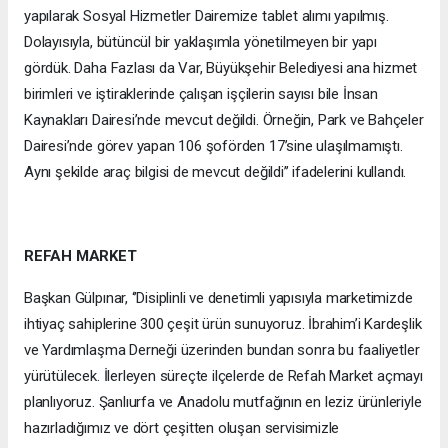
yapılarak Sosyal Hizmetler Dairemize tablet alımı yapılmış.
Dolayısıyla, bütüncül bir yaklaşımla yönetilmeyen bir yapı
gördük. Daha Fazlası da Var, Büyükşehir Belediyesi ana hizmet
birimleri ve iştiraklerinde çalışan işçilerin sayısı bile İnsan
Kaynakları Dairesi’nde mevcut değildi. Örneğin, Park ve Bahçeler
Dairesi’nde görev yapan 106 şoförden 17’sine ulaşılmamıştı.
Aynı şekilde araç bilgisi de mevcut değildi’’ ifadelerini kullandı.
REFAH MARKET
Başkan Gülpınar, ‘’Disiplinli ve denetimli yapısıyla marketimizde
ihtiyaç sahiplerine 300 çeşit ürün sunuyoruz. İbrahim’i Kardeşlik
ve Yardımlaşma Derneği üzerinden bundan sonra bu faaliyetler
yürütülecek. İlerleyen süreçte ilçelerde de Refah Market açmayı
planlıyoruz. Şanlıurfa ve Anadolu mutfağının en leziz ürünleriyle
hazırladığımız ve dört çeşitten oluşan servisimizle