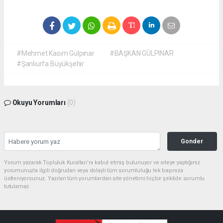
#Mehmet Kasım Gülpınar
#BAŞKAN GÜLPINAR
#Şanlıurfa Büyükşehir
Okuyu Yorumları
(0)
Gonder
Yorum yazarak Topluluk Kuralları’nı kabul etmiş bulunuyor ve siteye yaptığınız
yorumunuzla ilgili doğrudan veya dolaylı tüm sorumluluğu tek başınıza
üstleniyorsunuz. Yazılan tüm yorumlardan site yönetimi hiçbir şekilde sorumlu
tutulamaz.