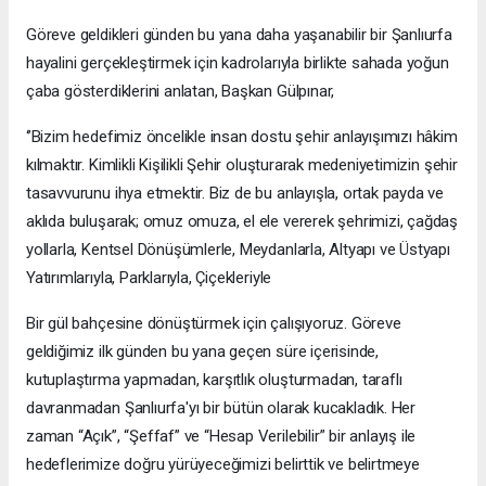
Göreve geldikleri günden bu yana daha yaşanabilir bir Şanlıurfa
hayalini gerçekleştirmek için kadrolarıyla birlikte sahada yoğun
çaba gösterdiklerini anlatan, Başkan Gülpınar,
‘’Bizim hedefimiz öncelikle insan dostu şehir anlayışımızı hâkim
kılmaktır. Kimlikli Kişilikli Şehir oluşturarak medeniyetimizin şehir
tasavvurunu ihya etmektir. Biz de bu anlayışla, ortak payda ve
aklıda buluşarak; omuz omuza, el ele vererek şehrimizi, çağdaş
yollarla, Kentsel Dönüşümlerle, Meydanlarla, Altyapı ve Üstyapı
Yatırımlarıyla, Parklarıyla, Çiçekleriyle
Bir gül bahçesine dönüştürmek için çalışıyoruz. Göreve
geldiğimiz ilk günden bu yana geçen süre içerisinde,
kutuplaştırma yapmadan, karşıtlık oluşturmadan, taraflı
davranmadan Şanlıurfa'yı bir bütün olarak kucakladık. Her
zaman “Açık”, “Şeffaf” ve “Hesap Verilebilir” bir anlayış ile
hedeflerimize doğru yürüyeceğimizi belirttik ve belirtmeye