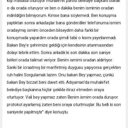
kişi masada oturuyor muhalefet partisi belediye başkanı olarak
o da orada oturuyor ve ben o dakika benim ismimin oradan
indirildiğini bilmiyorum. Kimse bana söylemedi. Ben konuşma
yaptıktan sonra arkadaşlar bana gönderdiler telefonuma ismim
oradaymış ismim önceden bilseydim daha farklı bir
konuşmada yapardım orada şimdi tabii o kısmı yayınlanmadı.
Bakan Bey'e şehrimize geldiği için kendisinin atanmasından
dolayı tebrik ettim. Sonra anladık ki son dakika son saniye
birileri orada talimat veriyor. Benim ismimi oradan aldırtıyor.
Sanki bir icraatmış bir marifetmiş duygusu yaşıyorsa gerçekten
ruh halini Sorgulamak lazım. Onu bakan Bey yapmaz, çünkü
bakan Bey bizzat beni davet etti. Adıyaman'da muhalefet
belediye başkanına hiçbir şekilde itiraz etmeden oraya
oturtuyor. Vali bey yapmaz zaten Benim ismim orada duruyor
protokol ayarlamış zaten beni oraya oturtmuşlar. Bu belli ki son
saniyede yapılmıştır’’ diye konuştu.