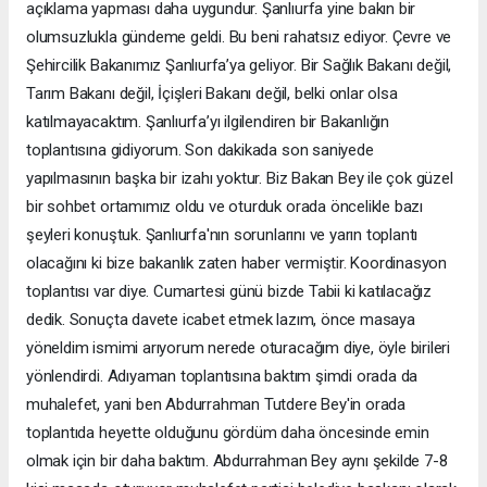
açıklama yapması daha uygundur. Şanlıurfa yine bakın bir
olumsuzlukla gündeme geldi. Bu beni rahatsız ediyor. Çevre ve
Şehircilik Bakanımız Şanlıurfa’ya geliyor. Bir Sağlık Bakanı değil,
Tarım Bakanı değil, İçişleri Bakanı değil, belki onlar olsa
katılmayacaktım. Şanlıurfa’yı ilgilendiren bir Bakanlığın
toplantısına gidiyorum. Son dakikada son saniyede
yapılmasının başka bir izahı yoktur. Biz Bakan Bey ile çok güzel
bir sohbet ortamımız oldu ve oturduk orada öncelikle bazı
şeyleri konuştuk. Şanlıurfa'nın sorunlarını ve yarın toplantı
olacağını ki bize bakanlık zaten haber vermiştir. Koordinasyon
toplantısı var diye. Cumartesi günü bizde Tabii ki katılacağız
dedik. Sonuçta davete icabet etmek lazım, önce masaya
yöneldim ismimi arıyorum nerede oturacağım diye, öyle birileri
yönlendirdi. Adıyaman toplantısına baktım şimdi orada da
muhalefet, yani ben Abdurrahman Tutdere Bey'in orada
toplantıda heyette olduğunu gördüm daha öncesinde emin
olmak için bir daha baktım. Abdurrahman Bey aynı şekilde 7-8