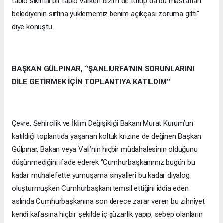
tablo sıkıntılı bir tablo varken bizim de tutup da bu masrafları
belediyenin sırtına yüklememiz benim açıkçası zoruma gitti’’
diye konuştu.
BAŞKAN GÜLPINAR, ‘’ŞANLIURFA’NIN SORUNLARINI
DİLE GETİRMEK İÇİN TOPLANTIYA KATILDIM’’
Çevre, Şehircilik ve İklim Değişikliği Bakanı Murat Kurum’un
katıldığı toplantıda yaşanan koltuk krizine de değinen Başkan
Gülpınar, Bakan veya Vali’nin hiçbir müdahalesinin olduğunu
düşünmediğini ifade ederek ‘’Cumhurbaşkanımız bugün bu
kadar muhalefette yumuşama sinyalleri bu kadar diyalog
oluşturmuşken Cumhurbaşkanı temsil ettiğini iddia eden
aslında Cumhurbaşkanına son derece zarar veren bu zihniyet
kendi kafasına hiçbir şekilde iç güzarlık yapıp, sebep olanların