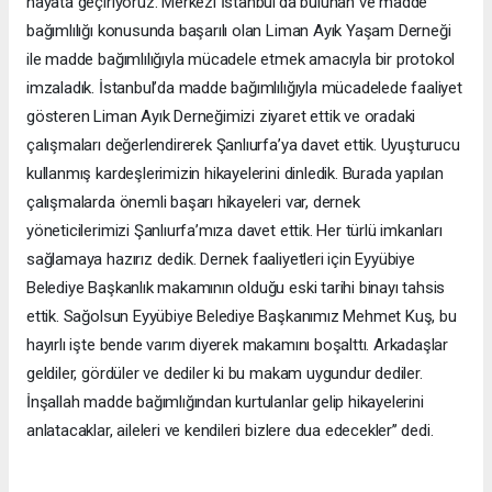
hayata geçiriyoruz. Merkezi İstanbul’da bulunan ve madde
bağımlılığı konusunda başarılı olan Liman Ayık Yaşam Derneği
ile madde bağımlılığıyla mücadele etmek amacıyla bir protokol
imzaladık. İstanbul’da madde bağımlılığıyla mücadelede faaliyet
gösteren Liman Ayık Derneğimizi ziyaret ettik ve oradaki
çalışmaları değerlendirerek Şanlıurfa’ya davet ettik. Uyuşturucu
kullanmış kardeşlerimizin hikayelerini dinledik. Burada yapılan
çalışmalarda önemli başarı hikayeleri var, dernek
yöneticilerimizi Şanlıurfa’mıza davet ettik. Her türlü imkanları
sağlamaya hazırız dedik. Dernek faaliyetleri için Eyyübiye
Belediye Başkanlık makamının olduğu eski tarihi binayı tahsis
ettik. Sağolsun Eyyübiye Belediye Başkanımız Mehmet Kuş, bu
hayırlı işte bende varım diyerek makamını boşalttı. Arkadaşlar
geldiler, gördüler ve dediler ki bu makam uygundur dediler.
İnşallah madde bağımlığından kurtulanlar gelip hikayelerini
anlatacaklar, aileleri ve kendileri bizlere dua edecekler’’ dedi.