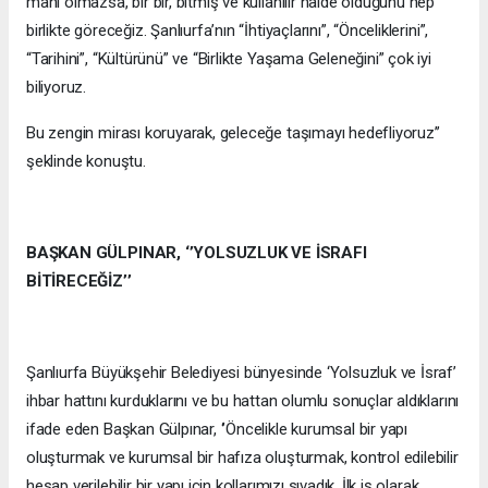
mani olmazsa, bir bir, bitmiş ve kullanılır halde olduğunu hep
birlikte göreceğiz. Şanlıurfa’nın “İhtiyaçlarını”, “Önceliklerini”,
“Tarihini”, “Kültürünü” ve “Birlikte Yaşama Geleneğini” çok iyi
biliyoruz.
Bu zengin mirası koruyarak, geleceğe taşımayı hedefliyoruz’’
şeklinde konuştu.
BAŞKAN GÜLPINAR, ‘’YOLSUZLUK VE İSRAFI
BİTİRECEĞİZ’’
Şanlıurfa Büyükşehir Belediyesi bünyesinde ‘Yolsuzluk ve İsraf’
ihbar hattını kurduklarını ve bu hattan olumlu sonuçlar aldıklarını
ifade eden Başkan Gülpınar, ‘’Öncelikle kurumsal bir yapı
oluşturmak ve kurumsal bir hafıza oluşturmak, kontrol edilebilir
hesap verilebilir bir yapı için kollarımızı sıvadık. İlk iş olarak