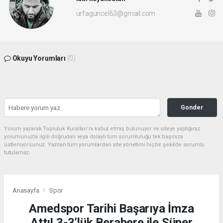
urfaguncel63@gmail.com
Okuyu Yorumları
(0)
Gonder
Yorum yazarak Topluluk Kuralları’nı kabul etmiş bulunuyor ve siteye yaptığınız
yorumunuzla ilgili doğrudan veya dolaylı tüm sorumluluğu tek başınıza
üstleniyorsunuz. Yazılan tüm yorumlardan site yönetimi hiçbir şekilde sorumlu
tutulamaz.
Anasayfa
Spor
Amedspor Tarihi Başarıya İmza
Attı! 3-3’lük Berabere ile Süper