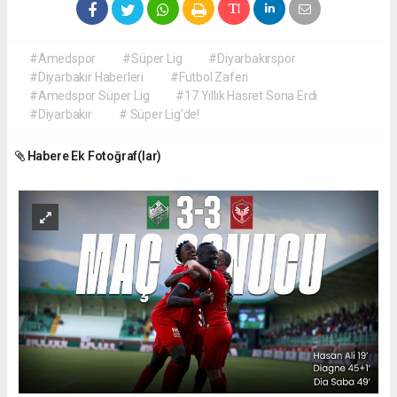
#Amedspor
#Süper Lig
#Diyarbakırspor
#Diyarbakır Haberleri
#Futbol Zaferi
#Amedspor Süper Lig
#17 Yıllık Hasret Sona Erdi
#Diyarbakır
# Süper Lig’de!
Habere Ek Fotoğraf(lar)