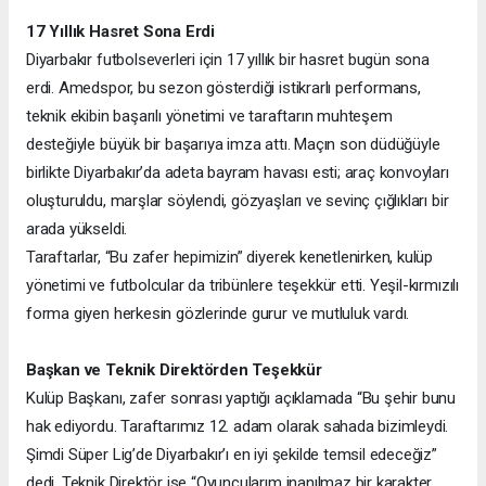
17 Yıllık Hasret Sona Erdi
Diyarbakır futbolseverleri için 17 yıllık bir hasret bugün sona
erdi. Amedspor, bu sezon gösterdiği istikrarlı performans,
teknik ekibin başarılı yönetimi ve taraftarın muhteşem
desteğiyle büyük bir başarıya imza attı. Maçın son düdüğüyle
birlikte Diyarbakır’da adeta bayram havası esti; araç konvoyları
oluşturuldu, marşlar söylendi, gözyaşları ve sevinç çığlıkları bir
arada yükseldi.
Taraftarlar, “Bu zafer hepimizin” diyerek kenetlenirken, kulüp
yönetimi ve futbolcular da tribünlere teşekkür etti. Yeşil-kırmızılı
forma giyen herkesin gözlerinde gurur ve mutluluk vardı.
Başkan ve Teknik Direktörden Teşekkür
Kulüp Başkanı, zafer sonrası yaptığı açıklamada “Bu şehir bunu
hak ediyordu. Taraftarımız 12. adam olarak sahada bizimleydi.
Şimdi Süper Lig’de Diyarbakır’ı en iyi şekilde temsil edeceğiz”
dedi. Teknik Direktör ise “Oyuncularım inanılmaz bir karakter