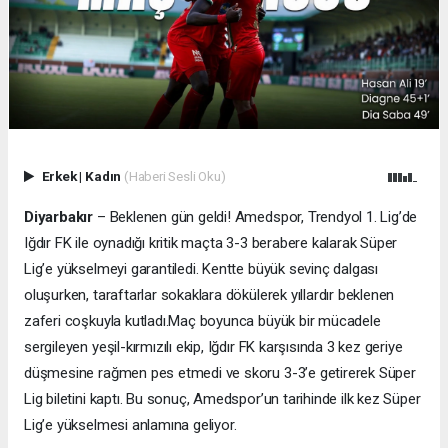
Erkek
|
Kadın
(Haberi Sesli Oku)
Diyarbakır
– Beklenen gün geldi! Amedspor, Trendyol 1. Lig’de
Iğdır FK ile oynadığı kritik maçta 3-3 berabere kalarak Süper
Lig’e yükselmeyi garantiledi. Kentte büyük sevinç dalgası
oluşurken, taraftarlar sokaklara dökülerek yıllardır beklenen
zaferi coşkuyla kutladı.
Maç boyunca büyük bir mücadele
sergileyen yeşil-kırmızılı ekip, Iğdır FK karşısında 3 kez geriye
düşmesine rağmen pes etmedi ve skoru 3-3’e getirerek Süper
Lig biletini kaptı. Bu sonuç, Amedspor’un tarihinde ilk kez Süper
Lig’e yükselmesi anlamına geliyor.