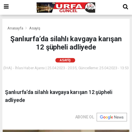
Anasayfa
Asayiş
Şanlıurfa’da silahlı kavgaya karışan
12 şüpheli adliyede
ASAYIŞ
(İHA) - İhlas Haber Ajansı | 25.04.2023 - 20:35, Güncelleme: 25.04.2023 - 13:53
Şanlıurfa’da silahlı kavgaya karışan 12 şüpheli
adliyede
ABONE OL