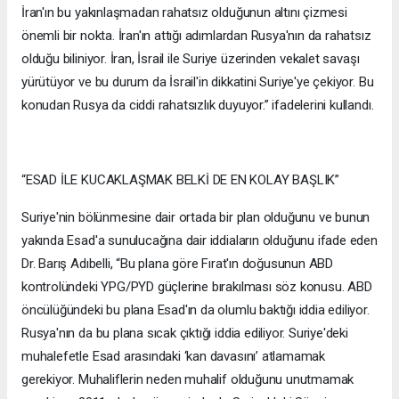
İran'ın bu yakınlaşmadan rahatsız olduğunun altını çizmesi
önemli bir nokta. İran'ın attığı adımlardan Rusya'nın da rahatsız
olduğu biliniyor. İran, İsrail ile Suriye üzerinden vekalet savaşı
yürütüyor ve bu durum da İsrail'in dikkatini Suriye'ye çekiyor. Bu
konudan Rusya da ciddi rahatsızlık duyuyor.” ifadelerini kullandı.
“ESAD İLE KUCAKLAŞMAK BELKİ DE EN KOLAY BAŞLIK”
Suriye'nin bölünmesine dair ortada bir plan olduğunu ve bunun
yakında Esad'a sunulucağına dair iddiaların olduğunu ifade eden
Dr. Barış Adıbelli, “Bu plana göre Fırat'ın doğusunun ABD
kontrolündeki YPG/PYD güçlerine bırakılması söz konusu. ABD
öncülüğündeki bu plana Esad'ın da olumlu baktığı iddia ediliyor.
Rusya'nın da bu plana sıcak çıktığı iddia ediliyor. Suriye'deki
muhalefetle Esad arasındaki ‘kan davasını’ atlamamak
gerekiyor. Muhaliflerin neden muhalif olduğunu unutmamak