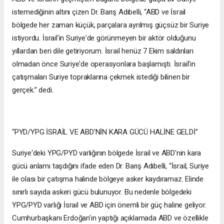
istemediğinin altını çizen Dr. Barış Adıbelli, “ABD ve İsrail
bölgede her zaman küçük, parçalara ayrılmış güçsüz bir Suriye
istiyordu. İsrail'in Suriye'de görünmeyen bir aktör olduğunu
yıllardan beri dile getiriyorum. İsrail henüz 7 Ekim saldırıları
olmadan önce Suriye'de operasyonlara başlamıştı. İsrail'in
çatışmaları Suriye topraklarına çekmek istediği bilinen bir
gerçek.” dedi.
“PYD/YPG İSRAİL VE ABD'NİN KARA GÜCÜ HALİNE GELDİ”
Suriye'deki YPG/PYD varlığının bölgede İsrail ve ABD'nin kara
gücü anlamı taşdığını ifade eden Dr. Barış Adıbelli, “İsrail, Suriye
ile olası bir çatışma halinde bölgeye asker kaydıramaz. Elinde
sınırlı sayıda askeri gücü bulunuyor. Bu nedenle bölgedeki
YPG/PYD varlığı İsrail ve ABD için önemli bir güç haline geliyor.
Cumhurbaşkanı Erdoğan'ın yaptığı açıklamada ABD ve özellikle