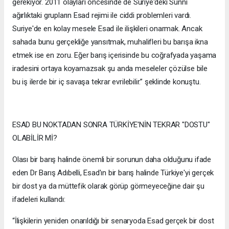
gerekiyor. 2011 olayları öncesinde de Suriye'deki Sünni
ağırlıktaki grupların Esad rejimi ile ciddi problemleri vardı.
Suriye'de en kolay mesele Esad ile ilişkileri onarmak. Ancak
sahada bunu gerçekliğe yansıtmak, muhalifleri bu barışa ikna
etmek ise en zoru. Eğer barış içerisinde bu coğrafyada yaşama
iradesini ortaya koyamazsak şu anda meseleler çözülse bile
bu iş ilerde bir iç savaşa tekrar evrilebilir.” şeklinde konuştu.
ESAD BU NOKTADAN SONRA TÜRKİYE'NİN TEKRAR "DOSTU"
OLABİLİR Mİ?
Olası bir barış halinde önemli bir sorunun daha olduğunu ifade
eden Dr Barış Adıbelli, Esad'ın bir barış halinde Türkiye'yi gerçek
bir dost ya da müttefik olarak görüp görmeyeceğine dair şu
ifadeleri kullandı:
“İlişkilerin yeniden onarıldığı bir senaryoda Esad gerçek bir dost