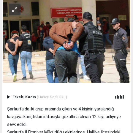
Erkek
|
Kadın
(Haberi Sesli Oku)
Şanlıurfa’da iki grup arasında çıkan ve 4 kişinin yaralandığı
kavgaya karıştıkları iddiasıyla gözaltına alınan 12 kişi, adliyeye
sevk edildi.
Şanlıurfa İl Emniyet Müdürlüğü ekiplerince, Haliliye ilçesindeki