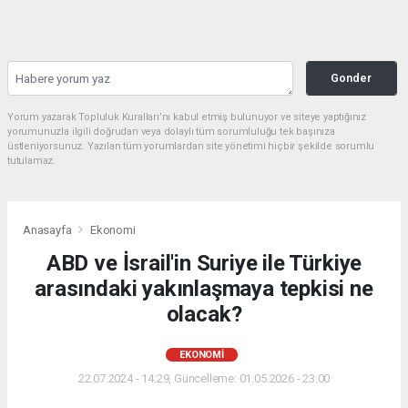
Gonder
Yorum yazarak Topluluk Kuralları’nı kabul etmiş bulunuyor ve siteye yaptığınız
yorumunuzla ilgili doğrudan veya dolaylı tüm sorumluluğu tek başınıza
üstleniyorsunuz. Yazılan tüm yorumlardan site yönetimi hiçbir şekilde sorumlu
tutulamaz.
Anasayfa
Ekonomi
ABD ve İsrail'in Suriye ile Türkiye
arasındaki yakınlaşmaya tepkisi ne
olacak?
EKONOMI
22.07.2024 - 14:29, Güncelleme: 01.05.2026 - 23:00