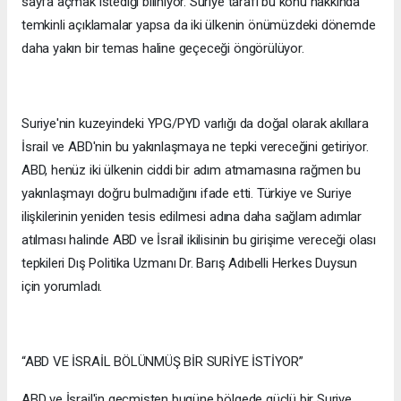
sayfa açmak istediği biliniyor. Suriye tarafı bu konu hakkında
temkinli açıklamalar yapsa da iki ülkenin önümüzdeki dönemde
daha yakın bir temas haline geçeceği öngörülüyor.
Suriye'nin kuzeyindeki YPG/PYD varlığı da doğal olarak akıllara
İsrail ve ABD'nin bu yakınlaşmaya ne tepki vereceğini getiriyor.
ABD, henüz iki ülkenin ciddi bir adım atmamasına rağmen bu
yakınlaşmayı doğru bulmadığını ifade etti. Türkiye ve Suriye
ilişkilerinin yeniden tesis edilmesi adına daha sağlam adımlar
atılması halinde ABD ve İsrail ikilisinin bu girişime vereceği olası
tepkileri Dış Politika Uzmanı Dr. Barış Adıbelli Herkes Duysun
için yorumladı.
“ABD VE İSRAİL BÖLÜNMÜŞ BİR SURİYE İSTİYOR”
ABD ve İsrail'in geçmişten bugüne bölgede güçlü bir Suriye