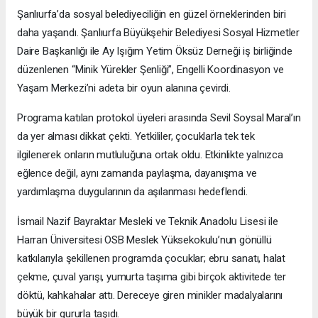
Şanlıurfa’da sosyal belediyeciliğin en güzel örneklerinden biri
daha yaşandı. Şanlıurfa Büyükşehir Belediyesi Sosyal Hizmetler
Daire Başkanlığı ile Ay Işığım Yetim Öksüz Derneği iş birliğinde
düzenlenen “Minik Yürekler Şenliği”, Engelli Koordinasyon ve
Yaşam Merkezi’ni adeta bir oyun alanına çevirdi.
Programa katılan protokol üyeleri arasında Sevil Soysal Maral’ın
da yer alması dikkat çekti. Yetkililer, çocuklarla tek tek
ilgilenerek onların mutluluğuna ortak oldu. Etkinlikte yalnızca
eğlence değil, aynı zamanda paylaşma, dayanışma ve
yardımlaşma duygularının da aşılanması hedeflendi.
İsmail Nazif Bayraktar Mesleki ve Teknik Anadolu Lisesi ile
Harran Üniversitesi OSB Meslek Yüksekokulu’nun gönüllü
katkılarıyla şekillenen programda çocuklar; ebru sanatı, halat
çekme, çuval yarışı, yumurta taşıma gibi birçok aktivitede ter
döktü, kahkahalar attı. Dereceye giren minikler madalyalarını
büyük bir gururla taşıdı.