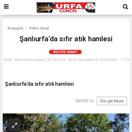
Anasayfa
Kültür-Sanat
Şanlıurfa’da sıfır atık hamlesi
KÜLTÜR-SANAT
(İHA) - İhlas Haber Ajansı | 25.04.2023 - 20:35, Güncelleme: 25.04.2023 - 17:19
Şanlıurfa’da sıfır atık hamlesi
ABONE OL