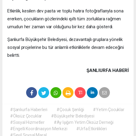
Etkinlik, kesilen dev pasta ve toplu hatıra fotoğraflarıyla sona
ererken, çocukların gözlerindeki ışıltı tüm zorluklara rağmen
umudun her zaman var olduğunu bir kez daha gösterdi.
Şanlıurfa Büyükşehir Belediyesi, dezavantajlı gruplara yönelik
sosyal projelerine bu tür anlamlı etkinliklerle devam edeceğini
belirtti.
ŞANLIURFA HABERİ
#Şanlıurfa Haberleri
#Çocuk Şenliği
#Yetim Çocuklar
#Öksüz Çocuklar
#Büyükşehir Belediyesi
#Sosyal Hizmetler
#Ay Işığım Yetim Öksüz Derneği
#Engelli Koordinasyon Merkezi
#Urfa Etkinlikleri
#Sevil Soysal Maral