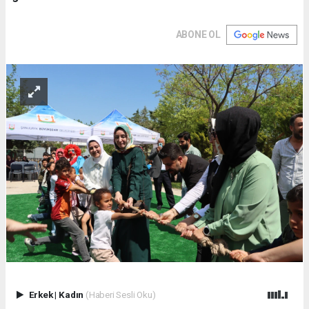
ABONE OL
Erkek
|
Kadın
(Haberi Sesli Oku)