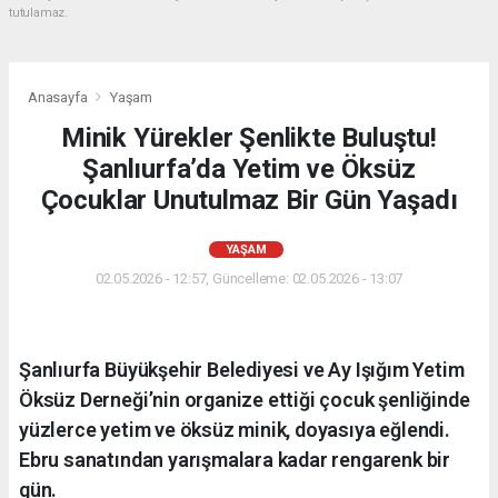
tutulamaz.
Anasayfa
Yaşam
Minik Yürekler Şenlikte Buluştu!
Şanlıurfa’da Yetim ve Öksüz
Çocuklar Unutulmaz Bir Gün Yaşadı
YAŞAM
02.05.2026 - 12:57, Güncelleme: 02.05.2026 - 13:07
Şanlıurfa Büyükşehir Belediyesi ve Ay Işığım Yetim
Öksüz Derneği’nin organize ettiği çocuk şenliğinde
yüzlerce yetim ve öksüz minik, doyasıya eğlendi.
Ebru sanatından yarışmalara kadar rengarenk bir
gün.