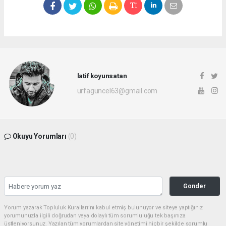
latif koyunsatan
urfaguncel63@gmail.com
Okuyu Yorumları
(0)
Gonder
Yorum yazarak Topluluk Kuralları’nı kabul etmiş bulunuyor ve siteye yaptığınız
yorumunuzla ilgili doğrudan veya dolaylı tüm sorumluluğu tek başınıza
üstleniyorsunuz. Yazılan tüm yorumlardan site yönetimi hiçbir şekilde sorumlu