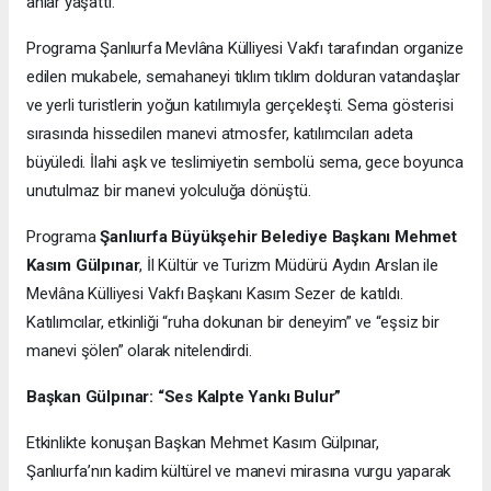
anlar yaşattı.
Programa
Şanlıurfa Mevlâna Külliyesi Vakfı tarafından organize
edilen mukabele, semahaneyi tıklım tıklım dolduran vatandaşlar
ve yerli turistlerin yoğun katılımıyla gerçekleşti. Sema gösterisi
sırasında hissedilen manevi atmosfer, katılımcıları adeta
büyüledi. İlahi aşk ve teslimiyetin sembolü sema, gece boyunca
unutulmaz bir manevi yolculuğa dönüştü.
Programa
Şanlıurfa Büyükşehir Belediye Başkanı Mehmet
Kasım Gülpınar
, İl Kültür ve Turizm Müdürü Aydın Arslan ile
Mevlâna Külliyesi Vakfı Başkanı Kasım Sezer de katıldı.
Katılımcılar, etkinliği “ruha dokunan bir deneyim” ve “eşsiz bir
manevi şölen” olarak nitelendirdi.
Başkan Gülpınar: “Ses Kalpte Yankı Bulur”
Etkinlikte konuşan Başkan Mehmet Kasım Gülpınar,
Şanlıurfa’nın kadim kültürel ve manevi mirasına vurgu yaparak