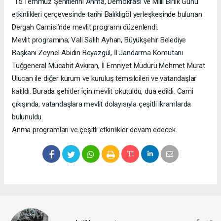
"15 Temmuz Şehitlerini Anma, Demokrasi ve Milli Birlik Günü"
etkinlikleri çerçevesinde tarihi Balıklıgöl yerleşkesinde bulunan
Dergah Camisi’nde mevlit programı düzenlendi.
Mevlit programına; Vali Salih Ayhan, Büyükşehir Belediye
Başkanı Zeynel Abidin Beyazgül, İl Jandarma Komutanı
Tuğgeneral Mücahit Avkıran, İl Emniyet Müdürü Mehmet Murat
Ulucan ile diğer kurum ve kuruluş temsilcileri ve vatandaşlar
katıldı. Burada şehitler için mevlit okutuldu, dua edildi. Cami
çıkışında, vatandaşlara mevlit dolayısıyla çeşitli ikramlarda
bulunuldu.
Anma programları ve çeşitli etkinlikler devam edecek.