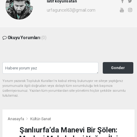
latif koyunsatan
urfaguncel63@gmail.com
Okuyu Yorumları
(0)
Gonder
Yorum yazarak Topluluk Kuralları’nı kabul etmiş bulunuyor ve siteye yaptığınız
yorumunuzla ilgili doğrudan veya dolaylı tüm sorumluluğu tek başınıza
üstleniyorsunuz. Yazılan tüm yorumlardan site yönetimi hiçbir şekilde sorumlu
tutulamaz.
Anasayfa
Kültür-Sanat
Şanlıurfa’da Manevi Bir Şölen: