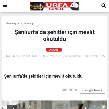
Anasayfa
Asayiş
Şanlıurfa’da şehitler için mevlit
okutuldu
ASAYIŞ
(İHA) - İhlas Haber Ajansı | 15.07.2023 - 17:19, Güncelleme: 15.07.2023 - 16:50
Şanlıurfa’da şehitler için mevlit okutuldu
ABONE OL