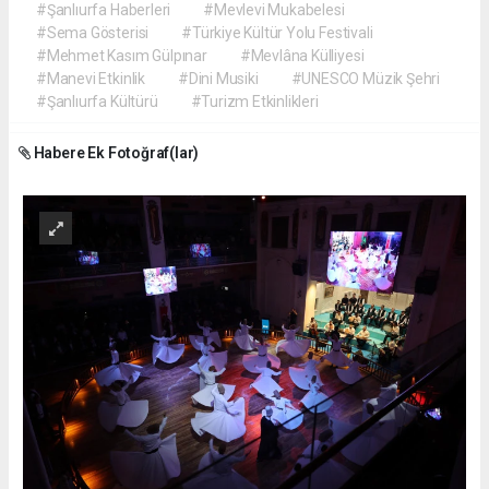
#Şanlıurfa Haberleri
#Mevlevi Mukabelesi
#Sema Gösterisi
#Türkiye Kültür Yolu Festivali
#Mehmet Kasım Gülpınar
#Mevlâna Külliyesi
#Manevi Etkinlik
#Dini Musiki
#UNESCO Müzik Şehri
#Şanlıurfa Kültürü
#Turizm Etkinlikleri
Habere Ek Fotoğraf(lar)