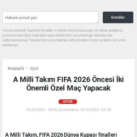
Gonder
Yorum yazarak Topluluk Kuralları’nı kabul etmiş bulunuyor ve siteye yaptığınız
yorumunuzla ilgili doğrudan veya dolaylı tüm sorumluluğu tek başınıza
üstleniyorsunuz. Yazılan tüm yorumlardan site yönetimi hiçbir şekilde sorumlu
tutulamaz.
Anasayfa
Spor
A Milli Takım FIFA 2026 Öncesi İki
Önemli Özel Maç Yapacak
SPOR
01.05.2026 - 18:30, Güncelleme: 01.05.2026 - 23:18
A Milli Takım, FIFA 2026 Dünya Kupası finalleri