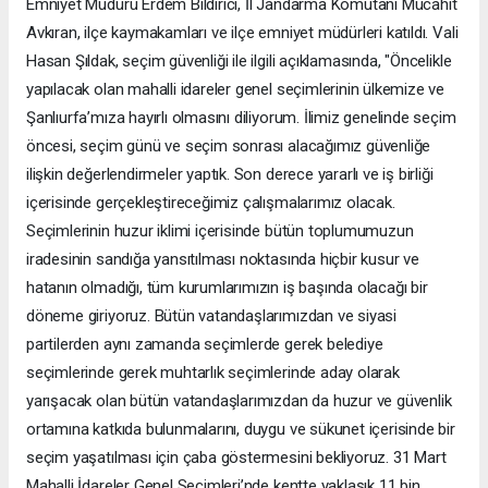
Emniyet Müdürü Erdem Bildirici, İl Jandarma Komutanı Mücahit
Avkıran, ilçe kaymakamları ve ilçe emniyet müdürleri katıldı. Vali
Hasan Şıldak, seçim güvenliği ile ilgili açıklamasında, "Öncelikle
yapılacak olan mahalli idareler genel seçimlerinin ülkemize ve
Şanlıurfa’mıza hayırlı olmasını diliyorum. İlimiz genelinde seçim
öncesi, seçim günü ve seçim sonrası alacağımız güvenliğe
ilişkin değerlendirmeler yaptık. Son derece yararlı ve iş birliği
içerisinde gerçekleştireceğimiz çalışmalarımız olacak.
Seçimlerinin huzur iklimi içerisinde bütün toplumumuzun
iradesinin sandığa yansıtılması noktasında hiçbir kusur ve
hatanın olmadığı, tüm kurumlarımızın iş başında olacağı bir
döneme giriyoruz. Bütün vatandaşlarımızdan ve siyasi
partilerden aynı zamanda seçimlerde gerek belediye
seçimlerinde gerek muhtarlık seçimlerinde aday olarak
yarışacak olan bütün vatandaşlarımızdan da huzur ve güvenlik
ortamına katkıda bulunmalarını, duygu ve sükunet içerisinde bir
seçim yaşatılması için çaba göstermesini bekliyoruz. 31 Mart
Mahalli İdareler Genel Seçimleri’nde kentte yaklaşık 11 bin