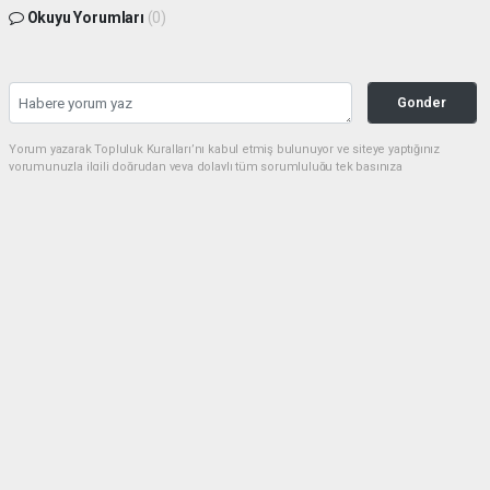
Okuyu Yorumları
(0)
Gonder
Yorum yazarak Topluluk Kuralları’nı kabul etmiş bulunuyor ve siteye yaptığınız
yorumunuzla ilgili doğrudan veya dolaylı tüm sorumluluğu tek başınıza
üstleniyorsunuz. Yazılan tüm yorumlardan site yönetimi hiçbir şekilde sorumlu
tutulamaz.
Anasayfa
Siyaset
BAŞKAN GÜLPINAR: 19 MAYIS,
BİR MİLLETİN YENİDEN
DOĞUŞUDUR
SIYASET
18.05.2025 - 14:46, Güncelleme: 18.05.2025 - 14:46