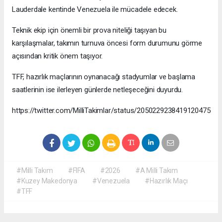
Lauderdale kentinde Venezuela ile mücadele edecek.
Teknik ekip için önemli bir prova niteliği taşıyan bu
karşılaşmalar, takımın turnuva öncesi form durumunu görme
açısından kritik önem taşıyor.
TFF, hazırlık maçlarının oynanacağı stadyumlar ve başlama
saatlerinin ise ilerleyen günlerde netleşeceğini duyurdu.
https://twitter.com/MilliTakimlar/status/2050229238419120475
#Milli Takım
#FIFA
#2026
#A Milli Takım
#Kuzey Makedonya
#Venezuela
#Hazırlık Maçı
#TFF