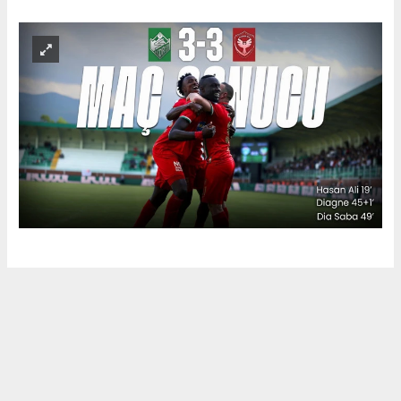
Okuyu Yorumları
(0)
Gonder
Yorum yazarak Topluluk Kuralları’nı kabul etmiş bulunuyor ve siteye yaptığınız
yorumunuzla ilgili doğrudan veya dolaylı tüm sorumluluğu tek başınıza