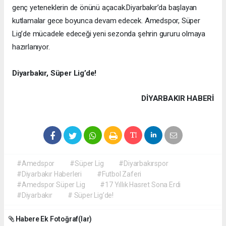
genç yeteneklerin de önünü açacak.
Diyarbakır’da başlayan
kutlamalar gece boyunca devam edecek. Amedspor, Süper
Lig’de mücadele edeceği yeni sezonda şehrin gururu olmaya
hazırlanıyor.
Diyarbakır, Süper Lig’de!
DIYARBAKIR HABERİ
#Amedspor
#Süper Lig
#Diyarbakırspor
#Diyarbakır Haberleri
#Futbol Zaferi
#Amedspor Süper Lig
#17 Yıllık Hasret Sona Erdi
#Diyarbakır
# Süper Lig’de!
Habere Ek Fotoğraf(lar)