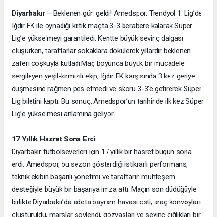
Diyarbakır
– Beklenen gün geldi! Amedspor, Trendyol 1. Lig’de
Iğdır FK ile oynadığı kritik maçta 3-3 berabere kalarak Süper
Lig’e yükselmeyi garantiledi. Kentte büyük sevinç dalgası
oluşurken, taraftarlar sokaklara dökülerek yıllardır beklenen
zaferi coşkuyla kutladı.
Maç boyunca büyük bir mücadele
sergileyen yeşil-kırmızılı ekip, Iğdır FK karşısında 3 kez geriye
düşmesine rağmen pes etmedi ve skoru 3-3’e getirerek Süper
Lig biletini kaptı. Bu sonuç, Amedspor’un tarihinde ilk kez Süper
Lig’e yükselmesi anlamına geliyor.
17 Yıllık Hasret Sona Erdi
Diyarbakır futbolseverleri için 17 yıllık bir hasret bugün sona
erdi. Amedspor, bu sezon gösterdiği istikrarlı performans,
teknik ekibin başarılı yönetimi ve taraftarın muhteşem
desteğiyle büyük bir başarıya imza attı. Maçın son düdüğüyle
birlikte Diyarbakır’da adeta bayram havası esti; araç konvoyları
oluşturuldu, marşlar söylendi, gözyaşları ve sevinç çığlıkları bir