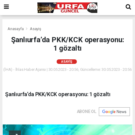
Anasayfa
Asayiş
Şanlıurfa’da PKK/KCK operasyonu:
1 gözaltı
ASAYIŞ
(İHA) - İhlas Haber Ajansı | 30.05.2023 - 20:56, Güncelleme: 30.05.2023 - 20:56
Şanlıurfa’da PKK/KCK operasyonu: 1 gözaltı
ABONE OL