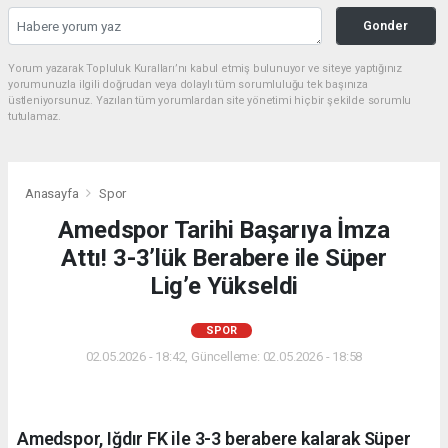
Gonder
Yorum yazarak Topluluk Kuralları’nı kabul etmiş bulunuyor ve siteye yaptığınız
yorumunuzla ilgili doğrudan veya dolaylı tüm sorumluluğu tek başınıza
üstleniyorsunuz. Yazılan tüm yorumlardan site yönetimi hiçbir şekilde sorumlu
tutulamaz.
Anasayfa
Spor
Amedspor Tarihi Başarıya İmza
Attı! 3-3’lük Berabere ile Süper
Lig’e Yükseldi
SPOR
02.05.2026 - 18:42, Güncelleme: 02.05.2026 - 18:58
Amedspor, Iğdır FK ile 3-3 berabere kalarak Süper