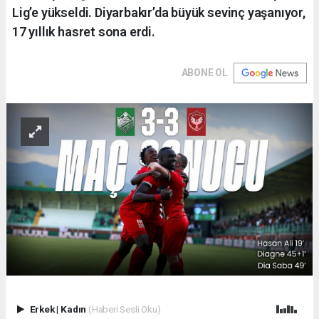
Lig’e yükseldi. Diyarbakır’da büyük sevinç yaşanıyor,
17 yıllık hasret sona erdi.
ABONE OL
Erkek
|
Kadın
(Haberi Sesli Oku)