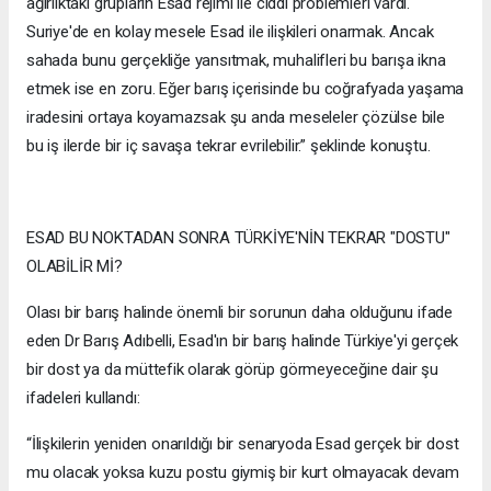
ağırlıktaki grupların Esad rejimi ile ciddi problemleri vardı.
Suriye'de en kolay mesele Esad ile ilişkileri onarmak. Ancak
sahada bunu gerçekliğe yansıtmak, muhalifleri bu barışa ikna
etmek ise en zoru. Eğer barış içerisinde bu coğrafyada yaşama
iradesini ortaya koyamazsak şu anda meseleler çözülse bile
bu iş ilerde bir iç savaşa tekrar evrilebilir.” şeklinde konuştu.
ESAD BU NOKTADAN SONRA TÜRKİYE'NİN TEKRAR "DOSTU"
OLABİLİR Mİ?
Olası bir barış halinde önemli bir sorunun daha olduğunu ifade
eden Dr Barış Adıbelli, Esad'ın bir barış halinde Türkiye'yi gerçek
bir dost ya da müttefik olarak görüp görmeyeceğine dair şu
ifadeleri kullandı:
“İlişkilerin yeniden onarıldığı bir senaryoda Esad gerçek bir dost
mu olacak yoksa kuzu postu giymiş bir kurt olmayacak devam