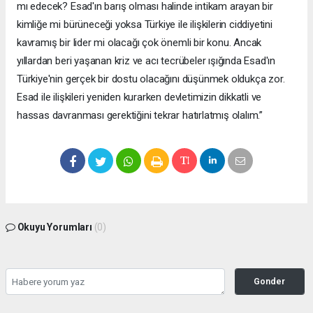
mı edecek? Esad'ın barış olması halinde intikam arayan bir
kimliğe mi bürüneceği yoksa Türkiye ile ilişkilerin ciddiyetini
kavramış bir lider mi olacağı çok önemli bir konu. Ancak
yıllardan beri yaşanan kriz ve acı tecrübeler ışığında Esad'ın
Türkiye'nin gerçek bir dostu olacağını düşünmek oldukça zor.
Esad ile ilişkileri yeniden kurarken devletimizin dikkatli ve
hassas davranması gerektiğini tekrar hatırlatmış olalım.”
Okuyu Yorumları
(0)
Gonder
Yorum yazarak Topluluk Kuralları’nı kabul etmiş bulunuyor ve siteye yaptığınız