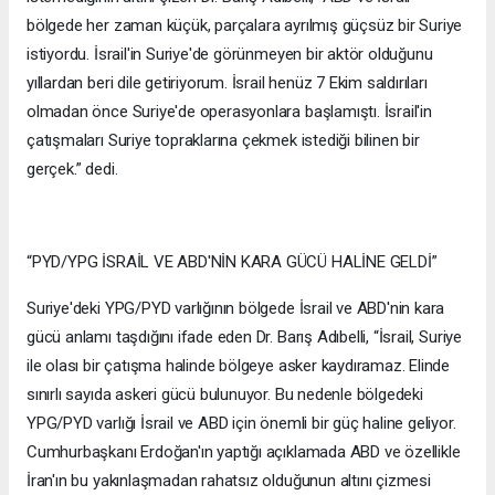
bölgede her zaman küçük, parçalara ayrılmış güçsüz bir Suriye
istiyordu. İsrail'in Suriye'de görünmeyen bir aktör olduğunu
yıllardan beri dile getiriyorum. İsrail henüz 7 Ekim saldırıları
olmadan önce Suriye'de operasyonlara başlamıştı. İsrail'in
çatışmaları Suriye topraklarına çekmek istediği bilinen bir
gerçek.” dedi.
“PYD/YPG İSRAİL VE ABD'NİN KARA GÜCÜ HALİNE GELDİ”
Suriye'deki YPG/PYD varlığının bölgede İsrail ve ABD'nin kara
gücü anlamı taşdığını ifade eden Dr. Barış Adıbelli, “İsrail, Suriye
ile olası bir çatışma halinde bölgeye asker kaydıramaz. Elinde
sınırlı sayıda askeri gücü bulunuyor. Bu nedenle bölgedeki
YPG/PYD varlığı İsrail ve ABD için önemli bir güç haline geliyor.
Cumhurbaşkanı Erdoğan'ın yaptığı açıklamada ABD ve özellikle
İran'ın bu yakınlaşmadan rahatsız olduğunun altını çizmesi