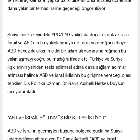
temkinli açıklamalar yapsa da iki ülkenin önümüzdeki dönemde
daha yakın bir temas haline geçeceği öngörülüyor.
Suriye'nin kuzeyindeki YPG/PYD varlığı da doğal olarak akıllara
İsrail ve ABD'nin bu yakınlaşmaya ne tepki vereceğini getiriyor.
ABD, henüz iki ülkenin ciddi bir adım atmamasına rağmen bu
yakınlaşmayı doğru bulmadığını ifade etti. Türkiye ve Suriye
ilişkilerinin yeniden tesis edilmesi adına daha sağlam adımlar
atılması halinde ABD ve İsrail ikilisinin bu girişime vereceği olası
tepkileri Dış Politika Uzmanı Dr. Barış Adıbelli Herkes Duysun
için yorumladı.
“ABD VE İSRAİL BÖLÜNMÜŞ BİR SURİYE İSTİYOR”
ABD ve İsrail'in geçmişten bugüne bölgede güçlü bir Suriye
istemediğinin altını çizen Dr. Barış Adıbelli, “ABD ve İsrail