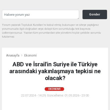
Gonder
Yorum yazarak Topluluk Kuralları’nı kabul etmiş bulunuyor ve siteye yaptığınız
yorumunuzla ilgili doğrudan veya dolaylı tüm sorumluluğu tek başınıza
üstleniyorsunuz. Yazılan tüm yorumlardan site yönetimi hiçbir şekilde sorumlu
tutulamaz.
Anasayfa
Ekonomi
ABD ve İsrail'in Suriye ile Türkiye
arasındaki yakınlaşmaya tepkisi ne
olacak?
EKONOMI
22.07.2024 - 14:29, Güncelleme: 01.05.2026 - 23:00