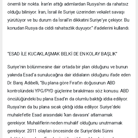
önemli bir nokta. İran'ın attığı adımlardan Rusya'nın da rahatsız
olduğu biliniyor. İran, İsrail ile Suriye üzerinden vekalet savaşı
yürütüyor ve bu durum da İsrail'in dikkatini Suriye'ye çekiyor. Bu
konudan Rusya da ciddi rahatsızlık duyuyor.” ifadelerini kullandı.
“ESAD İLE KUCAKLAŞMAK BELKİ DE EN KOLAY BAŞLIK”
Suriye'nin bölünmesine dair ortada bir plan olduğunu ve bunun
yakında Esad'a sunulucağına dair iddiaların olduğunu ifade eden
Dr. Barış Adıbelli, “Bu plana göre Fırat'ın doğusunun ABD
kontrolündeki YPG/PYD güçlerine bırakılması söz konusu. ABD
öncülüğündeki bu plana Esad'ın da olumlu baktığı iddia ediliyor.
Rusya'nın da bu plana sıcak çıktığı iddia ediliyor. Suriye'deki
muhalefetle Esad arasındaki ‘kan davasını’ atlamamak
gerekiyor. Muhaliflerin neden muhalif olduğunu unutmamak
gerekiyor. 2011 olayları öncesinde de Suriye'deki Sünni