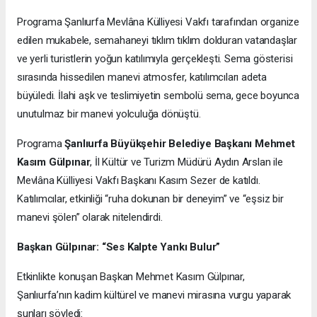
Programa
Şanlıurfa Mevlâna Külliyesi Vakfı tarafından organize
edilen mukabele, semahaneyi tıklım tıklım dolduran vatandaşlar
ve yerli turistlerin yoğun katılımıyla gerçekleşti. Sema gösterisi
sırasında hissedilen manevi atmosfer, katılımcıları adeta
büyüledi. İlahi aşk ve teslimiyetin sembolü sema, gece boyunca
unutulmaz bir manevi yolculuğa dönüştü.
Programa
Şanlıurfa Büyükşehir Belediye Başkanı Mehmet
Kasım Gülpınar
, İl Kültür ve Turizm Müdürü Aydın Arslan ile
Mevlâna Külliyesi Vakfı Başkanı Kasım Sezer de katıldı.
Katılımcılar, etkinliği “ruha dokunan bir deneyim” ve “eşsiz bir
manevi şölen” olarak nitelendirdi.
Başkan Gülpınar: “Ses Kalpte Yankı Bulur”
Etkinlikte konuşan Başkan Mehmet Kasım Gülpınar,
Şanlıurfa’nın kadim kültürel ve manevi mirasına vurgu yaparak
şunları söyledi: