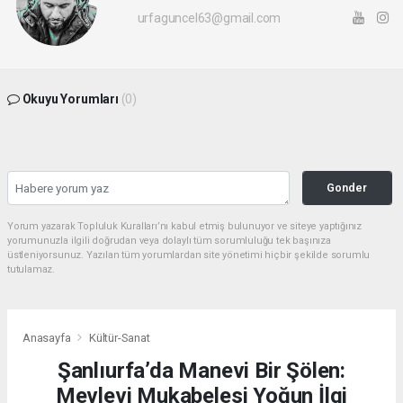
urfaguncel63@gmail.com
Okuyu Yorumları
(0)
Gonder
Yorum yazarak Topluluk Kuralları’nı kabul etmiş bulunuyor ve siteye yaptığınız
yorumunuzla ilgili doğrudan veya dolaylı tüm sorumluluğu tek başınıza
üstleniyorsunuz. Yazılan tüm yorumlardan site yönetimi hiçbir şekilde sorumlu
tutulamaz.
Anasayfa
Kültür-Sanat
Şanlıurfa’da Manevi Bir Şölen:
Mevlevi Mukabelesi Yoğun İlgi