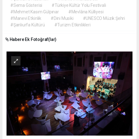
#Sema Gösterisi
#Türkiye Kültür Yolu Festivali
#Mehmet Kasım Gülpınar
#Mevlâna Külliyesi
#Manevi Etkinlik
#Dini Musiki
#UNESCO Müzik Şehri
#Şanlıurfa Kültürü
#Turizm Etkinlikleri
Habere Ek Fotoğraf(lar)