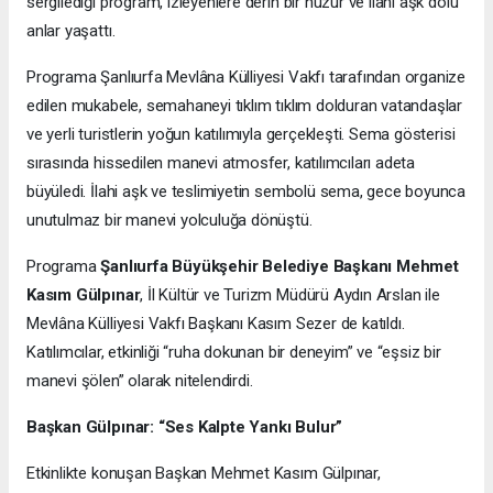
sergilediği program, izleyenlere derin bir huzur ve ilahi aşk dolu
anlar yaşattı.
Programa
Şanlıurfa Mevlâna Külliyesi Vakfı tarafından organize
edilen mukabele, semahaneyi tıklım tıklım dolduran vatandaşlar
ve yerli turistlerin yoğun katılımıyla gerçekleşti. Sema gösterisi
sırasında hissedilen manevi atmosfer, katılımcıları adeta
büyüledi. İlahi aşk ve teslimiyetin sembolü sema, gece boyunca
unutulmaz bir manevi yolculuğa dönüştü.
Programa
Şanlıurfa Büyükşehir Belediye Başkanı Mehmet
Kasım Gülpınar
, İl Kültür ve Turizm Müdürü Aydın Arslan ile
Mevlâna Külliyesi Vakfı Başkanı Kasım Sezer de katıldı.
Katılımcılar, etkinliği “ruha dokunan bir deneyim” ve “eşsiz bir
manevi şölen” olarak nitelendirdi.
Başkan Gülpınar: “Ses Kalpte Yankı Bulur”
Etkinlikte konuşan Başkan Mehmet Kasım Gülpınar,