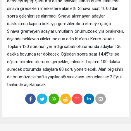
dereceyi aştığı Şanlıurfa’da de adaylar, sabah erken saatlerde
sınava girecekleri merkezlere akın etti. Sınava saat 10.00’dan
sonra gelenler ise alınmadı. Sınava alınmayan adaylar,
dakikalarca kapıda bekleyip görevlileri ikna etmeye çalıştı.
Sınava giremeyen adaylar umutlarını önümüzdeki yıla bırakırken,
dışarıda bekleyen aileler ise dua edip Kur’an-ı Kerim okudu.
Toplam 120 sorunun yer aldığı sabah oturumunda adaylar 130
dakika boyunca ter dökecek. Öğleden sonra saat 14.45’te ise
eğitim bilimleri oturumu gerçekleştirilecek. Toplam 100 dakika
sürecek oturumda adaylara 80 soru yöneltilecek. Alan bilgisinin
de önümüzdeki hafta yapılacağı sınavların sonuçları ise 2 Eylül
tarihinde açıklanacak.