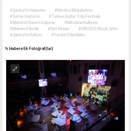
#Şanlıurfa Haberleri
#Mevlevi Mukabelesi
#Sema Gösterisi
#Türkiye Kültür Yolu Festivali
#Mehmet Kasım Gülpınar
#Mevlâna Külliyesi
#Manevi Etkinlik
#Dini Musiki
#UNESCO Müzik Şehri
#Şanlıurfa Kültürü
#Turizm Etkinlikleri
Habere Ek Fotoğraf(lar)