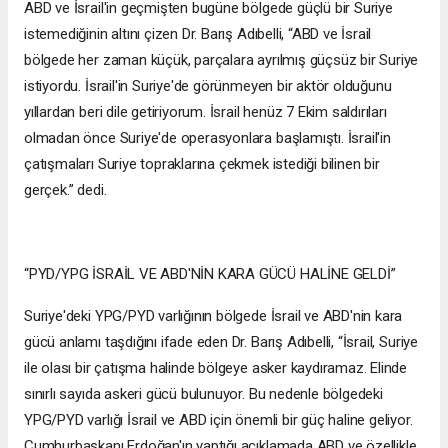
ABD ve İsrail'in geçmişten bugüne bölgede güçlü bir Suriye
istemediğinin altını çizen Dr. Barış Adıbelli, “ABD ve İsrail
bölgede her zaman küçük, parçalara ayrılmış güçsüz bir Suriye
istiyordu. İsrail'in Suriye'de görünmeyen bir aktör olduğunu
yıllardan beri dile getiriyorum. İsrail henüz 7 Ekim saldırıları
olmadan önce Suriye'de operasyonlara başlamıştı. İsrail'in
çatışmaları Suriye topraklarına çekmek istediği bilinen bir
gerçek.” dedi.
“PYD/YPG İSRAİL VE ABD'NİN KARA GÜCÜ HALİNE GELDİ”
Suriye'deki YPG/PYD varlığının bölgede İsrail ve ABD'nin kara
gücü anlamı taşdığını ifade eden Dr. Barış Adıbelli, “İsrail, Suriye
ile olası bir çatışma halinde bölgeye asker kaydıramaz. Elinde
sınırlı sayıda askeri gücü bulunuyor. Bu nedenle bölgedeki
YPG/PYD varlığı İsrail ve ABD için önemli bir güç haline geliyor.
Cumhurbaşkanı Erdoğan'ın yaptığı açıklamada ABD ve özellikle