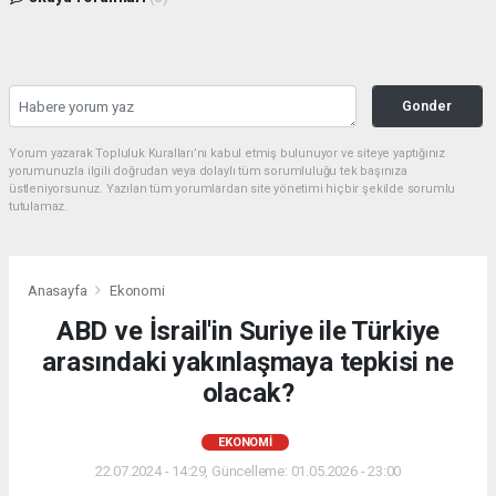
Gonder
Yorum yazarak Topluluk Kuralları’nı kabul etmiş bulunuyor ve siteye yaptığınız
yorumunuzla ilgili doğrudan veya dolaylı tüm sorumluluğu tek başınıza
üstleniyorsunuz. Yazılan tüm yorumlardan site yönetimi hiçbir şekilde sorumlu
tutulamaz.
Anasayfa
Ekonomi
ABD ve İsrail'in Suriye ile Türkiye
arasındaki yakınlaşmaya tepkisi ne
olacak?
EKONOMI
22.07.2024 - 14:29, Güncelleme: 01.05.2026 - 23:00