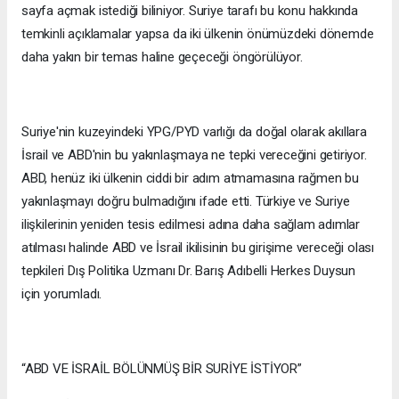
sayfa açmak istediği biliniyor. Suriye tarafı bu konu hakkında
temkinli açıklamalar yapsa da iki ülkenin önümüzdeki dönemde
daha yakın bir temas haline geçeceği öngörülüyor.
Suriye'nin kuzeyindeki YPG/PYD varlığı da doğal olarak akıllara
İsrail ve ABD'nin bu yakınlaşmaya ne tepki vereceğini getiriyor.
ABD, henüz iki ülkenin ciddi bir adım atmamasına rağmen bu
yakınlaşmayı doğru bulmadığını ifade etti. Türkiye ve Suriye
ilişkilerinin yeniden tesis edilmesi adına daha sağlam adımlar
atılması halinde ABD ve İsrail ikilisinin bu girişime vereceği olası
tepkileri Dış Politika Uzmanı Dr. Barış Adıbelli Herkes Duysun
için yorumladı.
“ABD VE İSRAİL BÖLÜNMÜŞ BİR SURİYE İSTİYOR”