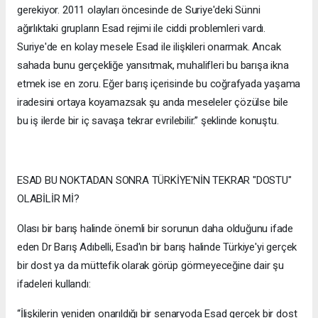
gerekiyor. 2011 olayları öncesinde de Suriye'deki Sünni
ağırlıktaki grupların Esad rejimi ile ciddi problemleri vardı.
Suriye'de en kolay mesele Esad ile ilişkileri onarmak. Ancak
sahada bunu gerçekliğe yansıtmak, muhalifleri bu barışa ikna
etmek ise en zoru. Eğer barış içerisinde bu coğrafyada yaşama
iradesini ortaya koyamazsak şu anda meseleler çözülse bile
bu iş ilerde bir iç savaşa tekrar evrilebilir.” şeklinde konuştu.
ESAD BU NOKTADAN SONRA TÜRKİYE'NİN TEKRAR "DOSTU"
OLABİLİR Mİ?
Olası bir barış halinde önemli bir sorunun daha olduğunu ifade
eden Dr Barış Adıbelli, Esad'ın bir barış halinde Türkiye'yi gerçek
bir dost ya da müttefik olarak görüp görmeyeceğine dair şu
ifadeleri kullandı:
“İlişkilerin yeniden onarıldığı bir senaryoda Esad gerçek bir dost