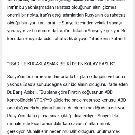
İran'ın bu yakınlaşmadan rahatsız olduğunun altını çizmesi
önemli bir nokta. İran'ın attığı adımlardan Rusya'nın da rahatsız
olduğu biliniyor. İran, İsrail ile Suriye üzerinden vekalet savaşı
yürütüyor ve bu durum da İsrail'in dikkatini Suriye'ye çekiyor. Bu
konudan Rusya da ciddi rahatsızlık duyuyor.” ifadelerini kullandı.
“ESAD İLE KUCAKLAŞMAK BELKİ DE EN KOLAY BAŞLIK”
Suriye'nin bölünmesine dair ortada bir plan olduğunu ve bunun
yakında Esad'a sunulucağına dair iddiaların olduğunu ifade eden
Dr. Barış Adıbelli, “Bu plana göre Fırat'ın doğusunun ABD
kontrolündeki YPG/PYD güçlerine bırakılması söz konusu. ABD
öncülüğündeki bu plana Esad'ın da olumlu baktığı iddia ediliyor.
Rusya'nın da bu plana sıcak çıktığı iddia ediliyor. Suriye'deki
muhalefetle Esad arasındaki ‘kan davasını’ atlamamak
gerekiyor. Muhaliflerin neden muhalif olduğunu unutmamak