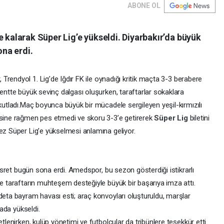
ABONE OL
e kalarak Süper Lig’e yükseldi. Diyarbakır’da büyük
ona erdi.
rendyol 1. Lig’de Iğdır FK ile oynadığı kritik maçta 3-3 berabere
Kentte büyük sevinç dalgası oluşurken, taraftarlar sokaklara
utladı.
Maç boyunca büyük bir mücadele sergileyen yeşil-kırmızılı
esine rağmen pes etmedi ve skoru 3-3’e getirerek
Süper Lig
biletini
ez Süper Lig’e yükselmesi anlamına geliyor.
 hasret bugün sona erdi. Amedspor, bu sezon gösterdiği istikrarlı
ve taraftarın muhteşem desteğiyle büyük bir başarıya imza attı.
deta bayram havası esti; araç konvoyları oluşturuldu, marşlar
rada yükseldi.
tlenirken, kulüp yönetimi ve futbolcular da tribünlere teşekkür etti.