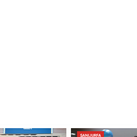
ŞANLIURFA