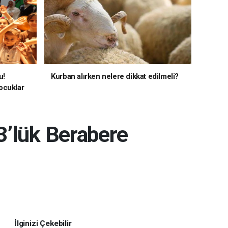
u!
Kurban alırken nelere dikkat edilmeli?
ocuklar
3’lük Berabere
İlginizi Çekebilir