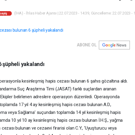
(İHA) - İhlas Haber Ajansı | 22.07.2023 - 14:39, Güncelleme: 22.07.2023 - 
sayiş
ABONE OL
6 şüpheli yakalandı
operasyonla kesinleşmiş hapis cezası bulunan 6 şahıs gözaltına aldı.
Jandarma Suç Araştırma Timi (JASAT) farklı suçlardan aranan
ı. Ekipler belirlenen adreslere operasyon düzenledi. Operasyonda
toplamda 17 yıl 4 ay kesinleşmiş hapis cezası bulunan A.D.,
apma veya Sağlama’ suçundan toplamda 14 yıl kesinleşmiş hapis
lamda 10 yıl 10 ay kesinleşmiş hapis cezası bulunan İ.H.Ş., yağma
cezası bulunan ve cezaevi firarisi olan C.Y., ‘Uyuşturucu veya