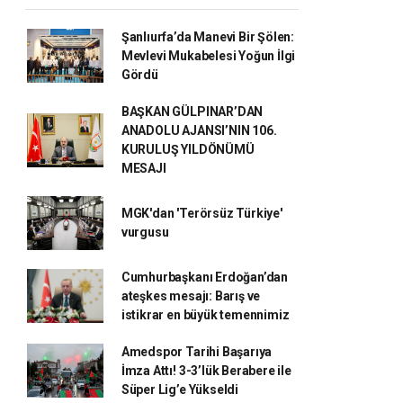
Şanlıurfa’da Manevi Bir Şölen:
Mevlevi Mukabelesi Yoğun İlgi
Gördü
BAŞKAN GÜLPINAR’DAN
ANADOLU AJANSI’NIN 106.
KURULUŞ YILDÖNÜMÜ
MESAJI
MGK'dan 'Terörsüz Türkiye'
vurgusu
Cumhurbaşkanı Erdoğan’dan
ateşkes mesajı: Barış ve
istikrar en büyük temennimiz
Amedspor Tarihi Başarıya
İmza Attı! 3-3’lük Berabere ile
Süper Lig’e Yükseldi