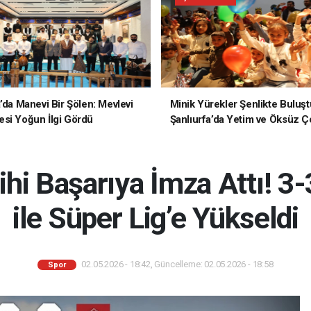
a’da Manevi Bir Şölen: Mevlevi
Minik Yürekler Şenlikte Buluşt
si Yoğun İlgi Gördü
Şanlıurfa’da Yetim ve Öksüz Ç
Unutulmaz Bir Gün Yaşadı
hi Başarıya İmza Attı! 3-
ile Süper Lig’e Yükseldi
02.05.2026 - 18:42, Güncelleme: 02.05.2026 - 18:58
Spor