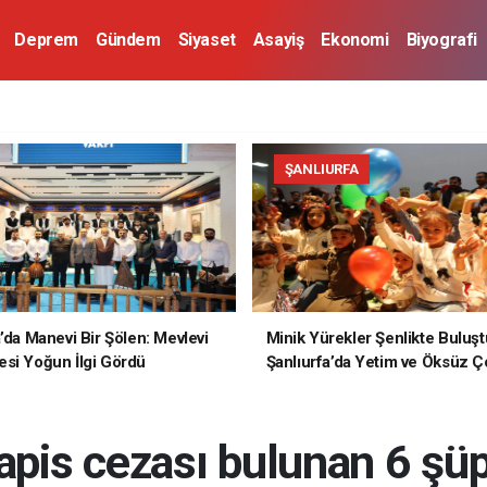
Deprem
Gündem
Siyaset
Asayiş
Ekonomi
Biyografi
ŞANLIURFA
a’da Manevi Bir Şölen: Mevlevi
Minik Yürekler Şenlikte Buluşt
si Yoğun İlgi Gördü
Şanlıurfa’da Yetim ve Öksüz Ç
Unutulmaz Bir Gün Yaşadı
hapis cezası bulunan 6 şüp