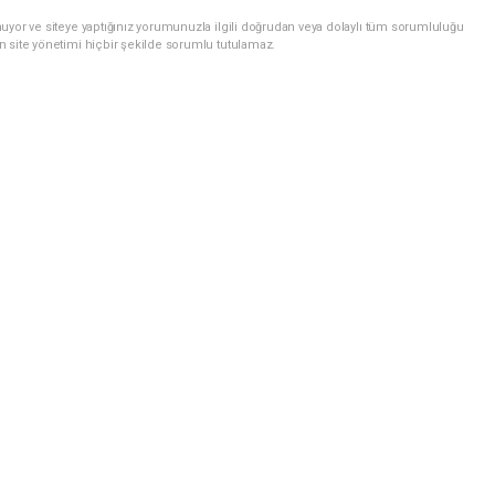
uyor ve siteye yaptığınız yorumunuzla ilgili doğrudan veya dolaylı tüm sorumluluğu
n site yönetimi hiçbir şekilde sorumlu tutulamaz.