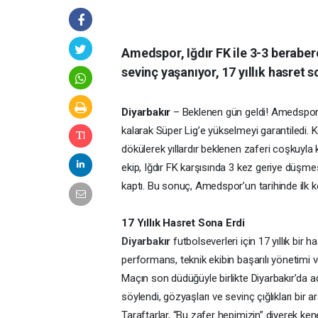
Amedspor, Iğdır FK ile 3-3 beraber
sevinç yaşanıyor, 17 yıllık hasret s
Diyarbakır
– Beklenen gün geldi! Amedspor, T
kalarak Süper Lig’e yükselmeyi garantiledi. 
dökülerek yıllardır beklenen zaferi coşkuyla k
ekip, Iğdır FK karşısında 3 kez geriye düşm
kaptı. Bu sonuç, Amedspor’un tarihinde ilk k
17 Yıllık Hasret Sona Erdi
Diyarbakır
futbolseverleri için 17 yıllık bir
performans, teknik ekibin başarılı yönetimi 
Maçın son düdüğüyle birlikte Diyarbakır’da a
söylendi, gözyaşları ve sevinç çığlıkları bir a
Taraftarlar, “Bu zafer hepimizin” diyerek kene