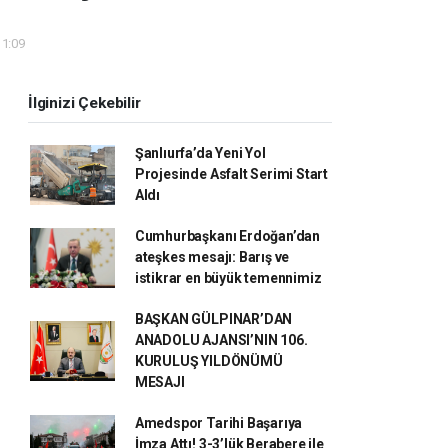
11:09
İlginizi Çekebilir
Şanlıurfa’da Yeni Yol
Projesinde Asfalt Serimi Start
Aldı
Cumhurbaşkanı Erdoğan’dan
ateşkes mesajı: Barış ve
istikrar en büyük temennimiz
BAŞKAN GÜLPINAR’DAN
ANADOLU AJANSI’NIN 106.
KURULUŞ YILDÖNÜMÜ
MESAJI
Amedspor Tarihi Başarıya
İmza Attı! 3-3’lük Berabere ile