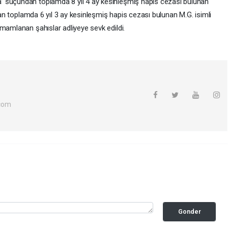
’ suçundan toplamda 8 yıl 4 ay kesinleşmiş hapis cezası bulunan
ndan toplamda 6 yıl 3 ay kesinleşmiş hapis cezası bulunan M.G. isimli
mamlanan şahıslar adliyeye sevk edildi.
com
Gonder