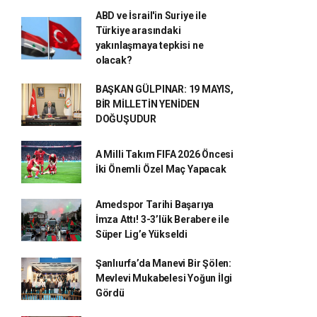
ABD ve İsrail'in Suriye ile
Türkiye arasındaki
yakınlaşmaya tepkisi ne
olacak?
BAŞKAN GÜLPINAR: 19 MAYIS,
BİR MİLLETİN YENİDEN
DOĞUŞUDUR
A Milli Takım FIFA 2026 Öncesi
İki Önemli Özel Maç Yapacak
Amedspor Tarihi Başarıya
İmza Attı! 3-3’lük Berabere ile
Süper Lig’e Yükseldi
Şanlıurfa’da Manevi Bir Şölen:
Mevlevi Mukabelesi Yoğun İlgi
Gördü