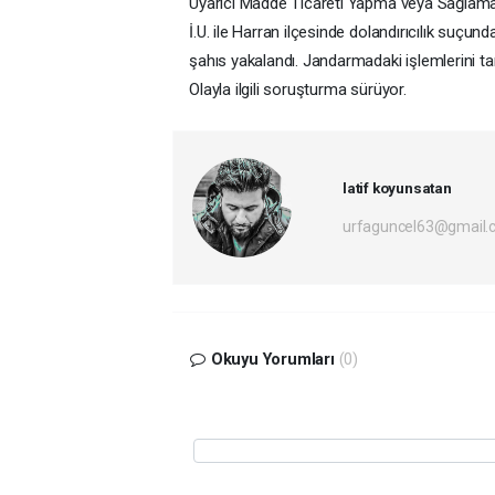
Uyarıcı Madde Ticareti Yapma veya Sağlama
İ.U. ile Harran ilçesinde dolandırıcılık suçu
şahıs yakalandı. Jandarmadaki işlemlerini ta
Olayla ilgili soruşturma sürüyor.
latif koyunsatan
urfaguncel63@gmail.
Okuyu Yorumları
(0)