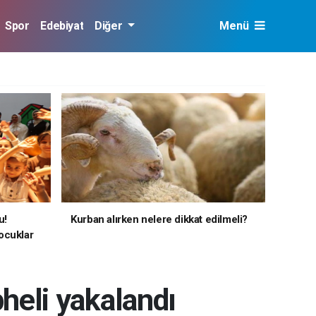
Spor
Edebiyat
Diğer
Menü
u!
Kurban alırken nelere dikkat edilmeli?
ocuklar
heli yakalandı