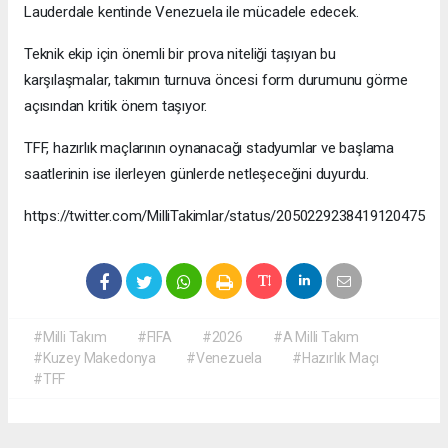
Lauderdale kentinde Venezuela ile mücadele edecek.
Teknik ekip için önemli bir prova niteliği taşıyan bu
karşılaşmalar, takımın turnuva öncesi form durumunu görme
açısından kritik önem taşıyor.
TFF, hazırlık maçlarının oynanacağı stadyumlar ve başlama
saatlerinin ise ilerleyen günlerde netleşeceğini duyurdu.
https://twitter.com/MilliTakimlar/status/2050229238419120475
#Milli Takım
#FIFA
#2026
#A Milli Takım
#Kuzey Makedonya
#Venezuela
#Hazırlık Maçı
#TFF