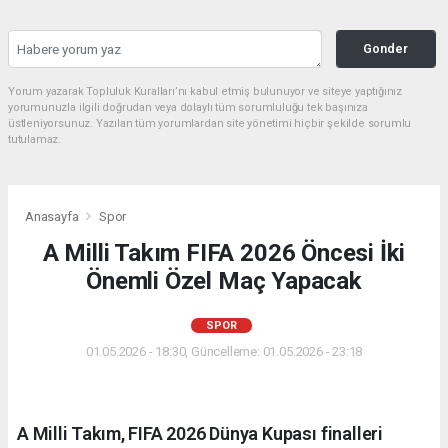
Gonder
Yorum yazarak Topluluk Kuralları’nı kabul etmiş bulunuyor ve siteye yaptığınız
yorumunuzla ilgili doğrudan veya dolaylı tüm sorumluluğu tek başınıza
üstleniyorsunuz. Yazılan tüm yorumlardan site yönetimi hiçbir şekilde sorumlu
tutulamaz.
Anasayfa
Spor
A Milli Takım FIFA 2026 Öncesi İki
Önemli Özel Maç Yapacak
SPOR
01.05.2026 - 18:30, Güncelleme: 01.05.2026 - 23:18
A Milli Takım, FIFA 2026 Dünya Kupası finalleri