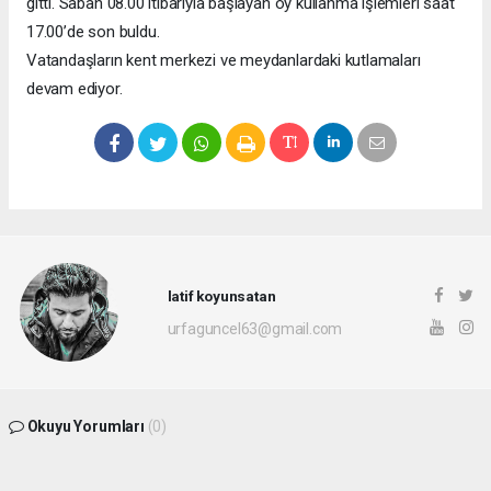
gitti. Sabah 08.00 itibarıyla başlayan oy kullanma işlemleri saat
17.00’de son buldu.
Vatandaşların kent merkezi ve meydanlardaki kutlamaları
devam ediyor.
latif koyunsatan
urfaguncel63@gmail.com
Okuyu Yorumları
(0)