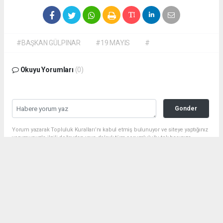
#BAŞKAN GÜLPINAR
#19 MAYIS
#
Okuyu Yorumları
(0)
Gonder
Yorum yazarak Topluluk Kuralları’nı kabul etmiş bulunuyor ve siteye yaptığınız
yorumunuzla ilgili doğrudan veya dolaylı tüm sorumluluğu tek başınıza
üstleniyorsunuz. Yazılan tüm yorumlardan site yönetimi hiçbir şekilde
sorumlu tutulamaz.