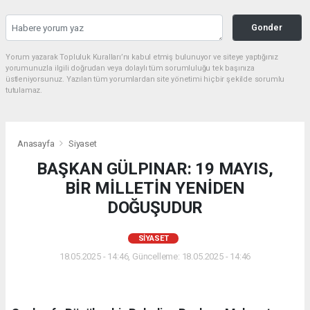
Gonder
Yorum yazarak Topluluk Kuralları’nı kabul etmiş bulunuyor ve siteye yaptığınız
yorumunuzla ilgili doğrudan veya dolaylı tüm sorumluluğu tek başınıza
üstleniyorsunuz. Yazılan tüm yorumlardan site yönetimi hiçbir şekilde sorumlu
tutulamaz.
Anasayfa
Siyaset
BAŞKAN GÜLPINAR: 19 MAYIS,
BİR MİLLETİN YENİDEN
DOĞUŞUDUR
SIYASET
18.05.2025 - 14:46, Güncelleme: 18.05.2025 - 14:46