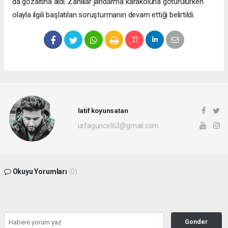
da gözaltına aldı. Zanlılar jandarma karakoluna götürülürken
olayla ilgili başlatılan soruşturmanın devam ettiği belirtildi.
latif koyunsatan
urfaguncel63@gmail.com
Okuyu Yorumları
(0)
Gonder