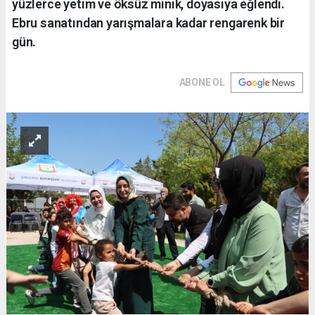
yüzlerce yetim ve öksüz minik, doyasıya eğlendi.
Ebru sanatından yarışmalara kadar rengarenk bir
gün.
ABONE OL