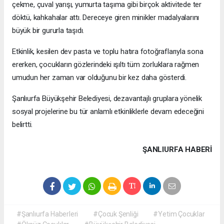
çekme, çuval yarışı, yumurta taşıma gibi birçok aktivitede ter
döktü, kahkahalar attı. Dereceye giren minikler madalyalarını
büyük bir gururla taşıdı.
Etkinlik, kesilen dev pasta ve toplu hatıra fotoğraflarıyla sona
ererken, çocukların gözlerindeki ışıltı tüm zorluklara rağmen
umudun her zaman var olduğunu bir kez daha gösterdi.
Şanlıurfa Büyükşehir Belediyesi, dezavantajlı gruplara yönelik
sosyal projelerine bu tür anlamlı etkinliklerle devam edeceğini
belirtti.
ŞANLIURFA HABERİ
#Şanlıurfa Haberleri
#Çocuk Şenliği
#Yetim Çocuklar