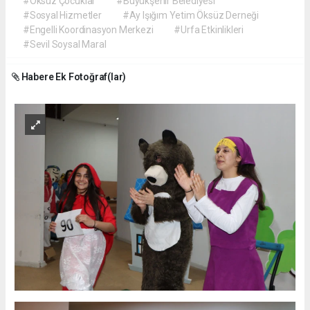
#Öksüz Çocuklar
#Büyükşehir Belediyesi
#Sosyal Hizmetler
#Ay Işığım Yetim Öksüz Derneği
#Engelli Koordinasyon Merkezi
#Urfa Etkinlikleri
#Sevil Soysal Maral
Habere Ek Fotoğraf(lar)