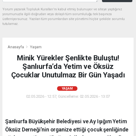
Yorum yazarak Topluluk Kuralları’nı kabul etmiş bulunuyor ve siteye yaptığınız
yorumunuzla ilgili doğrudan veya dolaylı tüm sorumluluğu tek başınıza
üstleniyorsunuz. Yazılan tüm yorumlardan site yönetimi hiçbir şekilde sorumlu
tutulamaz.
Anasayfa
Yaşam
Minik Yürekler Şenlikte Buluştu!
Şanlıurfa’da Yetim ve Öksüz
Çocuklar Unutulmaz Bir Gün Yaşadı
YAŞAM
02.05.2026 - 12:57, Güncelleme: 02.05.2026 - 13:07
Şanlıurfa Büyükşehir Belediyesi ve Ay Işığım Yetim
Öksüz Derneği’nin organize ettiği çocuk şenliğinde