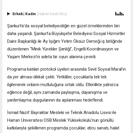
Erkek
|
Kadın
(Haberi Sesli Oku)
Şanlıurfa’da sosyal belediyeciliğin en güzel örneklerinden biri
daha yaşandı. Şanlıurfa Büyükşehir Belediyesi Sosyal Hizmetler
Daire Başkanlığı ile Ay Işığım Yetim Öksüz Derneği iş birliğinde
düzenlenen “Minik Yürekler Şenliği”, Engelli Koordinasyon ve
Yaşam Merkezi’ni adeta bir oyun alanına çevirdi.
Programa katılan protokol üyeleri arasında Sevil Soysal Maral’ın
da yer alması dikkat çekti. Yetkililer, çocuklarla tek tek
ilgilenerek onların mutluluğuna ortak oldu. Etkinlikte yalnızca
eğlence değil, aynı zamanda paylaşma, dayanışma ve
yardımlaşma duygularının da aşılanması hedeflendi.
İsmail Nazif Bayraktar Mesleki ve Teknik Anadolu Lisesi ile
Harran Üniversitesi OSB Meslek Yüksekokulu’nun gönüllü
katkılarıyla şekillenen programda çocuklar; ebru sanatı, halat