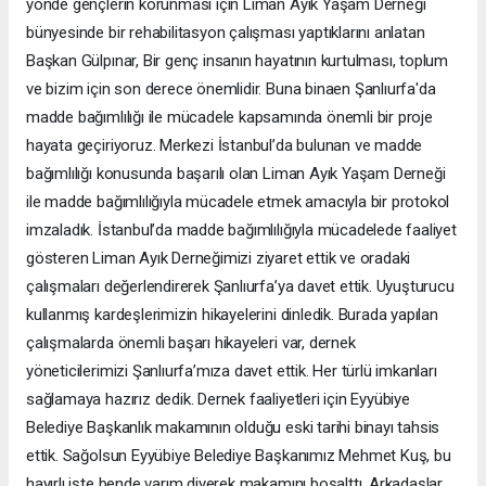
yönde gençlerin korunması için Liman Ayık Yaşam Derneği
bünyesinde bir rehabilitasyon çalışması yaptıklarını anlatan
Başkan Gülpınar, Bir genç insanın hayatının kurtulması, toplum
ve bizim için son derece önemlidir. Buna binaen Şanlıurfa'da
madde bağımlılığı ile mücadele kapsamında önemli bir proje
hayata geçiriyoruz. Merkezi İstanbul’da bulunan ve madde
bağımlılığı konusunda başarılı olan Liman Ayık Yaşam Derneği
ile madde bağımlılığıyla mücadele etmek amacıyla bir protokol
imzaladık. İstanbul’da madde bağımlılığıyla mücadelede faaliyet
gösteren Liman Ayık Derneğimizi ziyaret ettik ve oradaki
çalışmaları değerlendirerek Şanlıurfa’ya davet ettik. Uyuşturucu
kullanmış kardeşlerimizin hikayelerini dinledik. Burada yapılan
çalışmalarda önemli başarı hikayeleri var, dernek
yöneticilerimizi Şanlıurfa’mıza davet ettik. Her türlü imkanları
sağlamaya hazırız dedik. Dernek faaliyetleri için Eyyübiye
Belediye Başkanlık makamının olduğu eski tarihi binayı tahsis
ettik. Sağolsun Eyyübiye Belediye Başkanımız Mehmet Kuş, bu
hayırlı işte bende varım diyerek makamını boşalttı. Arkadaşlar