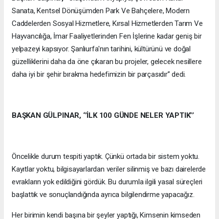
Sanata, Kentsel Dönüşümden Park Ve Bahçelere, Modern
Caddelerden Sosyal Hizmetlere, Kırsal Hizmetlerden Tarım Ve
Hayvancılığa, İmar Faaliyetlerinden Fen İşlerine kadar geniş bir
yelpazeyi kapsıyor. Şanlıurfa'nın tarihini, kültürünü ve doğal
güzelliklerini daha da öne çıkaran bu projeler, gelecek nesillere
daha iyi bir şehir bırakma hedefimizin bir parçasıdır’’ dedi.
BAŞKAN GÜLPINAR, ‘’İLK 100 GÜNDE NELER YAPTIK’’
Öncelikle durum tespiti yaptık. Çünkü ortada bir sistem yoktu.
Kayıtlar yoktu, bilgisayarlardan veriler silinmiş ve bazı dairelerde
evrakların yok edildiğini gördük. Bu durumla ilgili yasal süreçleri
başlattık ve sonuçlandığında ayrıca bilgilendirme yapacağız.
Her birimin kendi başına bir şeyler yaptığı, Kimsenin kimseden