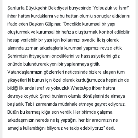
Şanlıurfa Büyükşehir Belediyesi bünyesinde ‘Yolsuzluk ve İsraf’
ihbar hattını kurduklarını ve bu hattan olumlu sonuçlar aldıklarını
ifade eden Başkan Gülpınar, ‘’Öncelikle kurumsal bir yapı
oluşturmak ve kurumsal bir hafıza oluşturmak, kontrol edilebilir
hesap verilebilir bir yapı için kollarımızı sıvadık. İlk iş olarak
alanında uzman arkadaşlarla kurumsal yapımızı revize ettik.
Şehrimizin ihtiyaçlarını önceliklerini ve hassasiyetlerini göz
önünde bulundurarak yeni bir yapılanmaya gittik.
Vatandaşlarımızın gözlemleri neticesinde bizlere ulaşan tüm
şikayetleri ki bunun için özel olarak kurduğumuzda hepinizin de
bildiği İlk anda israf ve yolsuzluk WhatsApp ihbar hattını
devreye koyduk. Şimdi bunların olumlu dönüşlerini de almaya
başladık. Tabii zamanında müdahale etmeye gayret ediyoruz.
Bütün bu karmaşıklığa son verdik. Her birimde çalışma
arkadaşımızın nerede ne iş yaptığını, her bir aracımızın ne
amaçla kullanıldığını biliyoruz ve takip edebiliyoruz’’ dedi.