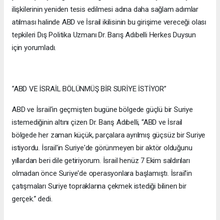
ilişkilerinin yeniden tesis edilmesi adına daha sağlam adımlar
atılması halinde ABD ve İsrail ikilisinin bu girişime vereceği olası
tepkileri Dış Politika Uzmanı Dr. Barış Adıbelli Herkes Duysun
için yorumladı.
“ABD VE İSRAİL BÖLÜNMÜŞ BİR SURİYE İSTİYOR”
ABD ve İsrail'in geçmişten bugüne bölgede güçlü bir Suriye
istemediğinin altını çizen Dr. Barış Adıbelli, “ABD ve İsrail
bölgede her zaman küçük, parçalara ayrılmış güçsüz bir Suriye
istiyordu. İsrail'in Suriye'de görünmeyen bir aktör olduğunu
yıllardan beri dile getiriyorum. İsrail henüz 7 Ekim saldırıları
olmadan önce Suriye'de operasyonlara başlamıştı. İsrail'in
çatışmaları Suriye topraklarına çekmek istediği bilinen bir
gerçek.” dedi.