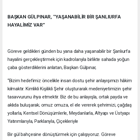
BAŞKAN GÜLPINAR, ‘’YAŞANABİLİR BİR ŞANLIURFA
HAYALİMİZ VAR’’
Göreve geldikleri günden bu yana daha yaşanabilir bir Şanlıurfa
hayalini gerçekleştirmek için kadrolarıyla birlikte sahada yoğun
çaba gösterdiklerini anlatan, Başkan Gülpınar,
‘’Bizim hedefimiz öncelikle insan dostu şehir anlayışımızı hâkim
kılmaktır. Kimlikli Kişilikli Şehir oluşturarak medeniyetimizin şehir
tasavvurunu ihya etmektir. Biz de bu anlayışla, ortak payda ve
aklıda buluşarak; omuz omuza, el ele vererek şehrimizi, çağdaş
yollarla, Kentsel Dönüşümlerle, Meydanlarla, Altyapı ve Üstyapı
Yatırımlarıyla, Parklarıyla, Çiçekleriyle
Bir gül bahçesine dönüştürmek için çalışıyoruz. Göreve