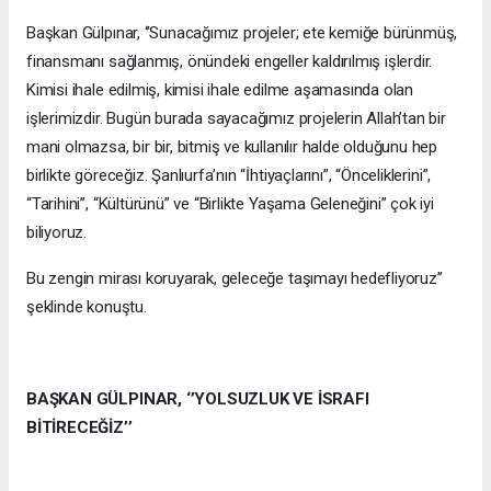
Başkan Gülpınar, ‘’Sunacağımız projeler; ete kemiğe bürünmüş,
finansmanı sağlanmış, önündeki engeller kaldırılmış işlerdir.
Kimisi ihale edilmiş, kimisi ihale edilme aşamasında olan
işlerimizdir. Bugün burada sayacağımız projelerin Allah’tan bir
mani olmazsa, bir bir, bitmiş ve kullanılır halde olduğunu hep
birlikte göreceğiz. Şanlıurfa’nın “İhtiyaçlarını”, “Önceliklerini”,
“Tarihini”, “Kültürünü” ve “Birlikte Yaşama Geleneğini” çok iyi
biliyoruz.
Bu zengin mirası koruyarak, geleceğe taşımayı hedefliyoruz’’
şeklinde konuştu.
BAŞKAN GÜLPINAR, ‘’YOLSUZLUK VE İSRAFI
BİTİRECEĞİZ’’