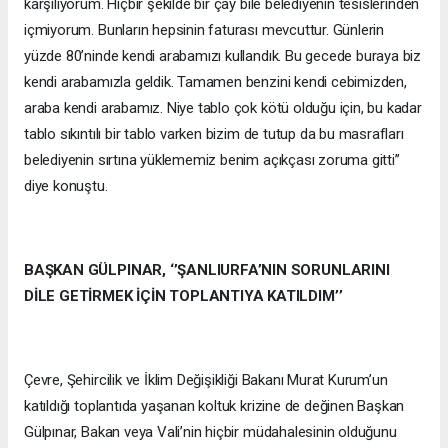
karşılıyorum. Hiçbir şekilde bir çay bile belediyenin tesislerinden
içmiyorum. Bunların hepsinin faturası mevcuttur. Günlerin
yüzde 80’ninde kendi arabamızı kullandık. Bu gecede buraya biz
kendi arabamızla geldik. Tamamen benzini kendi cebimizden,
araba kendi arabamız. Niye tablo çok kötü olduğu için, bu kadar
tablo sıkıntılı bir tablo varken bizim de tutup da bu masrafları
belediyenin sırtına yüklememiz benim açıkçası zoruma gitti’’
diye konuştu.
BAŞKAN GÜLPINAR, ‘’ŞANLIURFA’NIN SORUNLARINI
DİLE GETİRMEK İÇİN TOPLANTIYA KATILDIM’’
Çevre, Şehircilik ve İklim Değişikliği Bakanı Murat Kurum’un
katıldığı toplantıda yaşanan koltuk krizine de değinen Başkan
Gülpınar, Bakan veya Vali’nin hiçbir müdahalesinin olduğunu