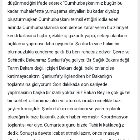
düşünmediğini ifade ederek ‘’Cumhurbaşkanımız bugün bu
kadar muhalefette yumuşama sinyalleri bu kadar diyalog
oluşturmuşken Cumhurbaşkanı temsil ettiğini iddia eden
aslında Cumhurbaşkanına son derece zarar veren bu zihniyet
kendi kafasına hiçbir şekilde iç güzarlık yapıp, sebep olanların
açıklama yapması daha uygundur. Şanlıurfa yine bakın bir
olumsuzlukla gündeme geldi. Bu beni rahatsız ediyor. Çevre ve
Şehircilik Bakanımız Şanlıurfa’ya geliyor. Bir Sağlık Bakanı değil,
Tarım Bakanı değil, İçişleri Bakanı değil, belki onlar olsa
katılmayacaktım. Şanlıurfa’yı ilgilendiren bir Bakanlığın
toplantısına gidiyorum. Son dakikada son saniyede
yapılmasının başka bir izahı yoktur. Biz Bakan Bey ile çok güzel
bir sohbet ortamımız oldu ve oturduk orada öncelikle bazı
şeyleri konuştuk. Şanlıurfa'nın sorunlarını ve yarın toplantı
olacağını ki bize bakanlık zaten haber vermiştir. Koordinasyon
toplantısı var diye. Cumartesi günü bizde Tabii ki katılacağız
dedik. Sonuçta davete icabet etmek lazım, önce masaya