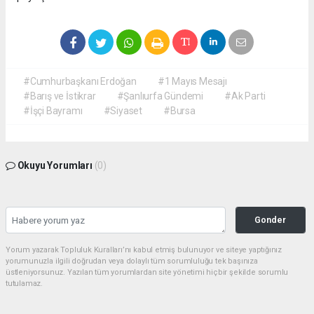
#Cumhurbaşkanı Erdoğan
#1 Mayıs Mesajı
#Barış ve İstikrar
#Şanlıurfa Gündemi
#Ak Parti
#İşçi Bayramı
#Siyaset
#Bursa
Okuyu Yorumları
(0)
Gonder
Yorum yazarak Topluluk Kuralları’nı kabul etmiş bulunuyor ve siteye yaptığınız
yorumunuzla ilgili doğrudan veya dolaylı tüm sorumluluğu tek başınıza
üstleniyorsunuz. Yazılan tüm yorumlardan site yönetimi hiçbir şekilde sorumlu
tutulamaz.