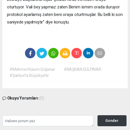
oturtuyor. Vali bey yapmaz zaten Benim ismim orada duruyor
protokol ayarlamış zaten beni oraya oturtmuşlar. Bu belli ki son
saniyede yapılmıştır’’ diye konuştu.
#Mehmet Kasım Gülpınar
#BAŞKAN GÜLPINAR
#Şanlıurfa Büyükşehir
Okuyu Yorumları
(0)
Gonder