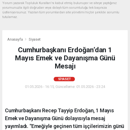
Yorum yazarak Topluluk Kuralları’nı kabul etmiş bulunuyor ve siteye yaptığınız
yorumunuzla ilgili doğrudan veya dolaylı tüm sorumluluğu tek başınıza
üstleniyorsunuz. Yazılan tüm yorumlardan site yönetimi hiçbir şekilde sorumlu
tutulamaz.
Anasayfa
Siyaset
Cumhurbaşkanı Erdoğan’dan 1
Mayıs Emek ve Dayanışma Günü
Mesajı
SIYASET
01.05.2026 - 16:15, Güncelleme: 01.05.2026 - 23:24
Cumhurbaşkanı Recep Tayyip Erdoğan, 1 Mayıs
Emek ve Dayanışma Günü dolayısıyla mesaj
yayımladı. "Emeğiyle geçinen tüm işçilerimizin günü