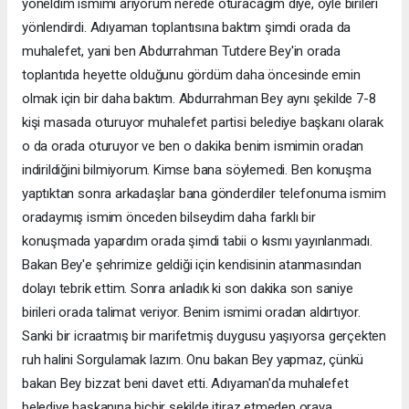
yöneldim ismimi arıyorum nerede oturacağım diye, öyle birileri
yönlendirdi. Adıyaman toplantısına baktım şimdi orada da
muhalefet, yani ben Abdurrahman Tutdere Bey'in orada
toplantıda heyette olduğunu gördüm daha öncesinde emin
olmak için bir daha baktım. Abdurrahman Bey aynı şekilde 7-8
kişi masada oturuyor muhalefet partisi belediye başkanı olarak
o da orada oturuyor ve ben o dakika benim ismimin oradan
indirildiğini bilmiyorum. Kimse bana söylemedi. Ben konuşma
yaptıktan sonra arkadaşlar bana gönderdiler telefonuma ismim
oradaymış ismim önceden bilseydim daha farklı bir
konuşmada yapardım orada şimdi tabii o kısmı yayınlanmadı.
Bakan Bey'e şehrimize geldiği için kendisinin atanmasından
dolayı tebrik ettim. Sonra anladık ki son dakika son saniye
birileri orada talimat veriyor. Benim ismimi oradan aldırtıyor.
Sanki bir icraatmış bir marifetmiş duygusu yaşıyorsa gerçekten
ruh halini Sorgulamak lazım. Onu bakan Bey yapmaz, çünkü
bakan Bey bizzat beni davet etti. Adıyaman'da muhalefet
belediye başkanına hiçbir şekilde itiraz etmeden oraya