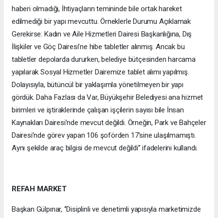
haberi olmadığı, İhtiyaçların temininde bile ortak hareket
edilmediği bir yapı mevcuttu. Örneklerle Durumu Açıklamak
Gerekirse: Kadın ve Aile Hizmetleri Dairesi Başkanlığına, Dış
İlişkiler ve Göç Dairesi’ne hibe tabletler alınmış. Ancak bu
tabletler depolarda dururken, belediye bütçesinden harcama
yapılarak Sosyal Hizmetler Dairemize tablet alımı yapılmış.
Dolayısıyla, bütüncül bir yaklaşımla yönetilmeyen bir yapı
gördük. Daha Fazlası da Var, Büyükşehir Belediyesi ana hizmet
birimleri ve iştiraklerinde çalışan işçilerin sayısı bile İnsan
Kaynakları Dairesi’nde mevcut değildi. Örneğin, Park ve Bahçeler
Dairesi’nde görev yapan 106 şoförden 17’sine ulaşılmamıştı.
Aynı şekilde araç bilgisi de mevcut değildi’’ ifadelerini kullandı.
REFAH MARKET
Başkan Gülpınar, ‘’Disiplinli ve denetimli yapısıyla marketimizde