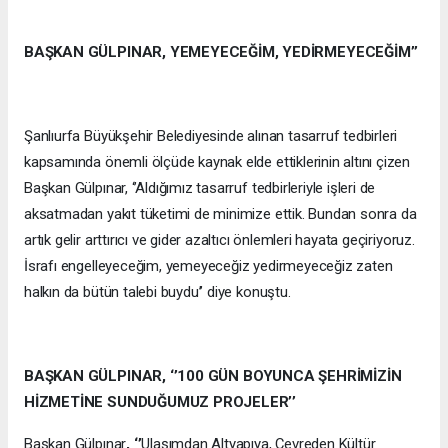
BAŞKAN GÜLPINAR, YEMEYECEĞİM, YEDİRMEYECEĞİM’’
Şanlıurfa Büyükşehir Belediyesinde alınan tasarruf tedbirleri
kapsamında önemli ölçüde kaynak elde ettiklerinin altını çizen
Başkan Gülpınar, ‘’Aldığımız tasarruf tedbirleriyle işleri de
aksatmadan yakıt tüketimi de minimize ettik. Bundan sonra da
artık gelir arttırıcı ve gider azaltıcı önlemleri hayata geçiriyoruz.
İsrafı engelleyeceğim, yemeyeceğiz yedirmeyeceğiz zaten
halkın da bütün talebi buydu’’ diye konuştu.
BAŞKAN GÜLPINAR, ‘’100 GÜN BOYUNCA ŞEHRİMİZİN
HİZMETİNE SUNDUĞUMUZ PROJELER’’
Başkan Gülpınar
, ‘’
Ulaşımdan Altyapıya, Çevreden Kültür