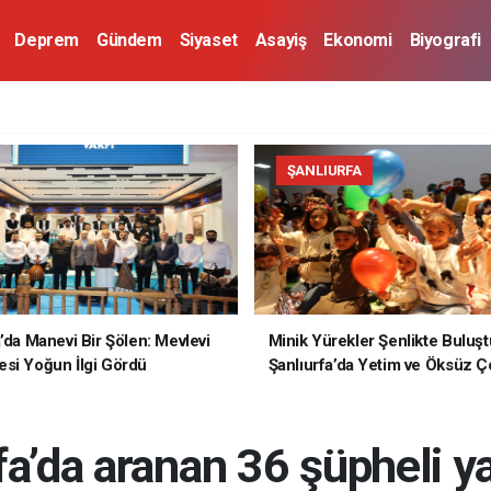
Deprem
Gündem
Siyaset
Asayiş
Ekonomi
Biyografi
ŞANLIURFA
a’da Manevi Bir Şölen: Mevlevi
Minik Yürekler Şenlikte Buluşt
si Yoğun İlgi Gördü
Şanlıurfa’da Yetim ve Öksüz Ç
Unutulmaz Bir Gün Yaşadı
fa’da aranan 36 şüpheli y