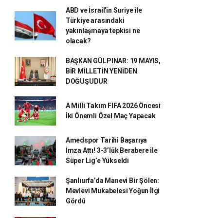
ABD ve İsrail'in Suriye ile
Türkiye arasındaki
yakınlaşmaya tepkisi ne
olacak?
BAŞKAN GÜLPINAR: 19 MAYIS,
BİR MİLLETİN YENİDEN
DOĞUŞUDUR
A Milli Takım FIFA 2026 Öncesi
İki Önemli Özel Maç Yapacak
Amedspor Tarihi Başarıya
İmza Attı! 3-3’lük Berabere ile
Süper Lig’e Yükseldi
Şanlıurfa’da Manevi Bir Şölen:
Mevlevi Mukabelesi Yoğun İlgi
Gördü