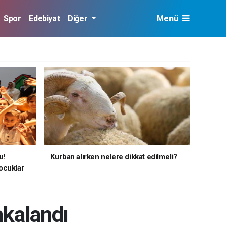
Spor
Edebiyat
Diğer
Menü
u!
Kurban alırken nelere dikkat edilmeli?
ocuklar
akalandı