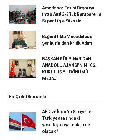
Amedspor Tarihi Başarıya
İmza Attı! 3-3’lük Berabere ile
Süper Lig’e Yükseldi
Bağımlılıkla Mücadelede
Şanlıurfa’dan Kritik Adım
BAŞKAN GÜLPINAR’DAN
ANADOLU AJANSI’NIN 106.
KURULUŞ YILDÖNÜMÜ
MESAJI
En Çok Okunanlar
ABD ve İsrail'in Suriye ile
Türkiye arasındaki
yakınlaşmaya tepkisi ne
olacak?