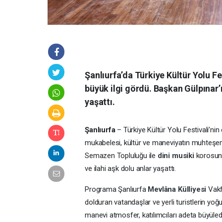
Şanlıurfa’da Türkiye Kültür Yolu 
büyük ilgi gördü. Başkan Gülpınar
yaşattı.
Şanlıurfa
– Türkiye Kültür Yolu Festivali’nin e
mukabelesi, kültür ve maneviyatın muhteşem
Semazen Topluluğu ile
dini musiki
korosunu
ve ilahi aşk dolu anlar yaşattı.
Programa
Şanlıurfa
Mevlâna Külliyesi
Vakf
dolduran vatandaşlar ve yerli turistlerin yoğu
manevi atmosfer, katılımcıları adeta büyüle