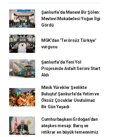
Şanlıurfa’da Manevi Bir Şölen:
Mevlevi Mukabelesi Yoğun İlgi
Gördü
MGK'dan 'Terörsüz Türkiye'
vurgusu
Şanlıurfa’da Yeni Yol
Projesinde Asfalt Serimi Start
Aldı
Minik Yürekler Şenlikte
Buluştu! Şanlıurfa’da Yetim ve
Öksüz Çocuklar Unutulmaz
Bir Gün Yaşadı
Cumhurbaşkanı Erdoğan’dan
ateşkes mesajı: Barış ve
istikrar en büyük temennimiz