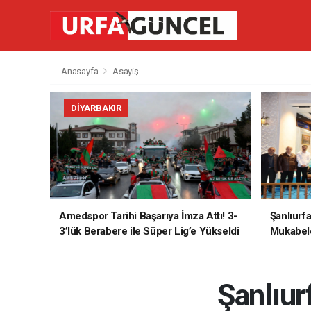
Anasayfa
Asayiş
DIYARBAKIR
Amedspor Tarihi Başarıya İmza Attı! 3-
Şanlıurf
3’lük Berabere ile Süper Lig’e Yükseldi
Mukabele
Şanlıur