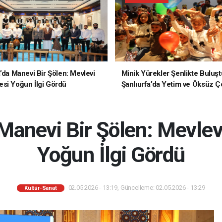
a’da Manevi Bir Şölen: Mevlevi
Minik Yürekler Şenlikte Buluşt
si Yoğun İlgi Gördü
Şanlıurfa’da Yetim ve Öksüz Ç
Unutulmaz Bir Gün Yaşadı
 Manevi Bir Şölen: Mevle
Yoğun İlgi Gördü
02.05.2026 - 13:19, Güncelleme: 02.05.2026 - 13:29
Kültür-Sanat