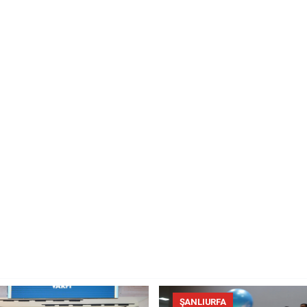
ŞANLIURFA