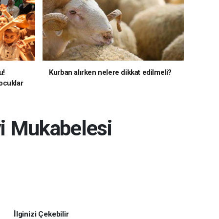
u!
Kurban alırken nelere dikkat edilmeli?
ocuklar
vi Mukabelesi
İlginizi Çekebilir