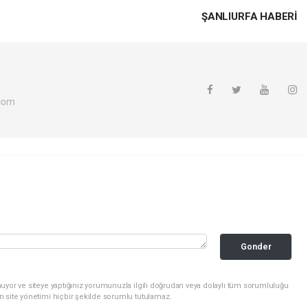
ŞANLIURFA HABERİ
com
Gonder
uyor ve siteye yaptığınız yorumunuzla ilgili doğrudan veya dolaylı tüm sorumluluğu
n site yönetimi hiçbir şekilde sorumlu tutulamaz.