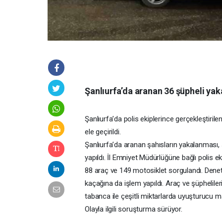
Şanlıurfa’da aranan 36 şüpheli yak
Şanlıurfa’da polis ekiplerince gerçekleştiri
ele geçirildi.
Şanlıurfa’da aranan şahısların yakalanması,
yapıldı. İl Emniyet Müdürlüğüne bağlı polis e
88 araç ve 149 motosiklet sorgulandı. Denet
kaçağına da işlem yapıldı. Araç ve şüphelile
tabanca ile çeşitli miktarlarda uyuşturucu ma
Olayla ilgili soruşturma sürüyor.