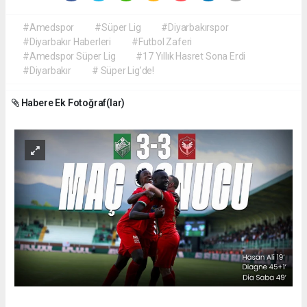
#Amedspor
#Süper Lig
#Diyarbakırspor
#Diyarbakır Haberleri
#Futbol Zaferi
#Amedspor Süper Lig
#17 Yıllık Hasret Sona Erdi
#Diyarbakır
# Süper Lig’de!
Habere Ek Fotoğraf(lar)