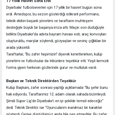
17 Yıllık Hasret Sona Erdi
Diyarbakır futbolseverleri için 17 yıllık bir hasret bugün sona
erdi. Amedspor, bu sezon gösterdiği istikrarlı performans,
teknik ekibin başarılı yönetimi ve taraftarın muhteşem
desteğiyle büyük bir başarıya imza attı. Maçın son düdüğüyle
birlikte Diyarbakır’da adeta bayram havası esti; araç konvoyları
oluşturuldu, marşlar söylendi, gözyaşları ve sevinç çığlıkları bir
arada yükseldi.
Taraftarlar, “Bu zafer hepimizin” diyerek kenetlenirken, kulüp
yönetimi ve futbolcular da tribünlere teşekkür etti. Yeşil-kırmızılı
forma giyen herkesin gözlerinde gurur ve mutluluk vardı.
Başkan ve Teknik Direktörden Teşekkür
Kulüp Başkanı, zafer sonrası yaptığı açıklamada “Bu şehir bunu
hak ediyordu. Taraftarımız 12. adam olarak sahada bizimleydi.
Şimdi Süper Lig’de Diyarbakır’ı en iyi şekilde temsil edeceğiz”
dedi. Teknik Direktör ise “Oyuncularım inanılmaz bir karakter
gösterdi. Geriye düştüğümüz anda bile pes etmediler. Bu zafer