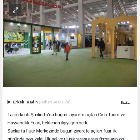
Erkek
|
Kadın
(Haberi Sesli Oku)
Tarım kenti Şanlıurfa’da bugün ziyarete açılan Gıda Tarım ve
Hayvancılık Fuarı, beklenen ilgiyi görmedi.
Şanlıurfa Fuar Merkezinde bugün ziyarete açılan fuar ilk
gününde boş kaldı. Ulusal ve uluslararası arası firmaların on