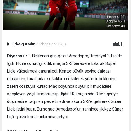
Erkek
|
Kadın
(Haberi Sesli Oku)
Diyarbakır
– Beklenen gün geldi! Amedspor, Trendyol 1. Lig’de
Iğdır FK ile oynadığı kritik maçta 3-3 berabere kalarak Süper
Lig’e yükselmeyi garantiledi. Kentte büyük sevinç dalgası
oluşurken, taraftarlar sokaklara dökülerek yıllardır beklenen
zaferi coşkuyla kutladı.
Maç boyunca büyük bir mücadele
sergileyen yeşil-kırmızılı ekip, Iğdır FK karşısında 3 kez geriye
düşmesine rağmen pes etmedi ve skoru 3-3’e getirerek Süper
Lig biletini kaptı. Bu sonuç, Amedspor’un tarihinde ilk kez Süper
Lig’e yükselmesi anlamına geliyor.