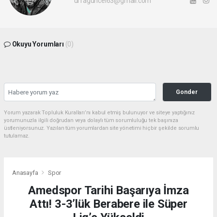
urfaguncel63@gmail.com
Okuyu Yorumları
(0)
Gonder
Yorum yazarak Topluluk Kuralları’nı kabul etmiş bulunuyor ve siteye yaptığınız
yorumunuzla ilgili doğrudan veya dolaylı tüm sorumluluğu tek başınıza
üstleniyorsunuz. Yazılan tüm yorumlardan site yönetimi hiçbir şekilde sorumlu
tutulamaz.
Anasayfa
Spor
Amedspor Tarihi Başarıya İmza
Attı! 3-3’lük Berabere ile Süper