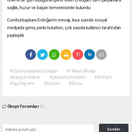
önemli bir gün olduğuna işaret eden Erdoğan, tüm çalışanlara
sağlık, huzur ve başarı temennisinde bulundu.
Cumhurbaşkanı Erdoğan’ın mesajı, kısa sürede sosyal
medyada geniş yankı bulurken, çok sayıda kullanıcı tarafından
paylaşıldı.
#Cumhurbaşkanı Erdoğan
#1 Mayıs Mesajı
#Barış ve İstikrar
#Şanlıurfa Gündemi
#Ak Parti
#İşçi Bayramı
#Siyaset
#Bursa
Okuyu Yorumları
(0)
Gonder