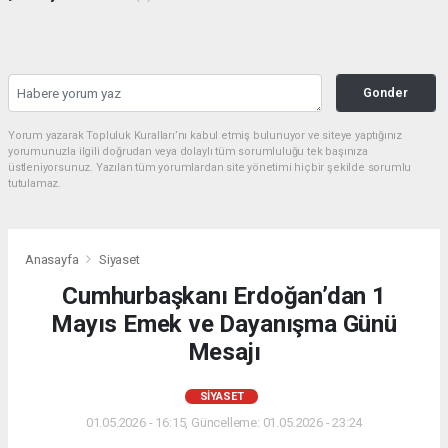
Gonder
Yorum yazarak Topluluk Kuralları’nı kabul etmiş bulunuyor ve siteye yaptığınız
yorumunuzla ilgili doğrudan veya dolaylı tüm sorumluluğu tek başınıza
üstleniyorsunuz. Yazılan tüm yorumlardan site yönetimi hiçbir şekilde sorumlu
tutulamaz.
Anasayfa
Siyaset
Cumhurbaşkanı Erdoğan’dan 1
Mayıs Emek ve Dayanışma Günü
Mesajı
SIYASET
01.05.2026 - 16:15, Güncelleme: 01.05.2026 - 23:24