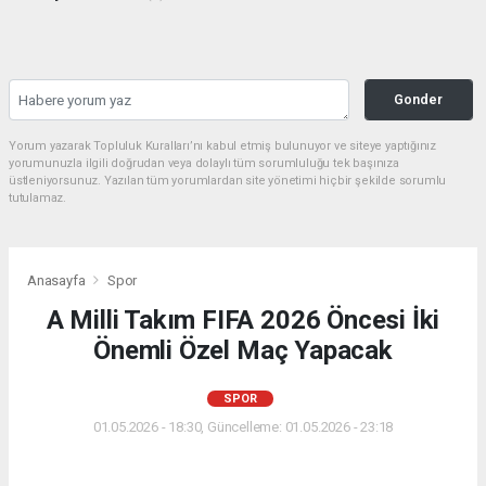
Gonder
Yorum yazarak Topluluk Kuralları’nı kabul etmiş bulunuyor ve siteye yaptığınız
yorumunuzla ilgili doğrudan veya dolaylı tüm sorumluluğu tek başınıza
üstleniyorsunuz. Yazılan tüm yorumlardan site yönetimi hiçbir şekilde sorumlu
tutulamaz.
Anasayfa
Spor
A Milli Takım FIFA 2026 Öncesi İki
Önemli Özel Maç Yapacak
SPOR
01.05.2026 - 18:30, Güncelleme: 01.05.2026 - 23:18