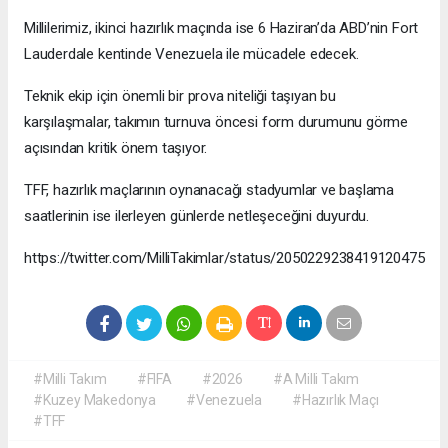
Millilerimiz, ikinci hazırlık maçında ise 6 Haziran’da ABD’nin Fort
Lauderdale kentinde Venezuela ile mücadele edecek.
Teknik ekip için önemli bir prova niteliği taşıyan bu
karşılaşmalar, takımın turnuva öncesi form durumunu görme
açısından kritik önem taşıyor.
TFF, hazırlık maçlarının oynanacağı stadyumlar ve başlama
saatlerinin ise ilerleyen günlerde netleşeceğini duyurdu.
https://twitter.com/MilliTakimlar/status/2050229238419120475
#Milli Takım
#FIFA
#2026
#A Milli Takım
#Kuzey Makedonya
#Venezuela
#Hazırlık Maçı
#TFF