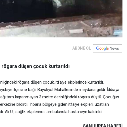
ABONE OL
i rögara düşen çocuk kurtarıldı
nliğindeki rögara düşen çocuk, itfaiye ekiplerince kurtarıldı.
 Eyyübiye ilçesine bağlı Büyükyol Mahallesinde meydana geldi. İddiaya
kapağı tam kapanmayan 3 metre derinliğindeki rögara düştü. Çocuğun
rkezine bildirdi. İhbarla bölgeye giden itfaiye ekipleri, uzatılan
ı. Ali U., sağlık ekiplerince ambulansla hastaneye kaldırıldı.
ŞANLIURFA HABERİ