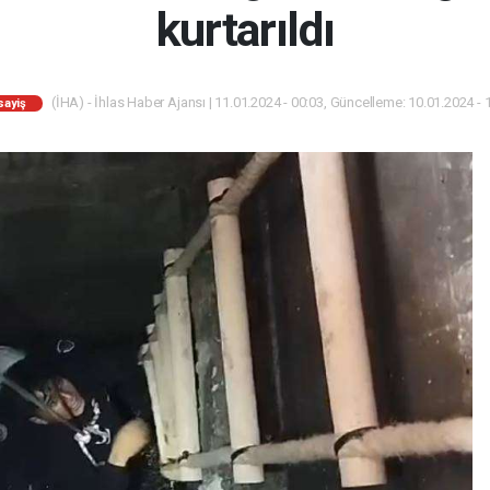
kurtarıldı
(İHA) - İhlas Haber Ajansı | 11.01.2024 - 00:03, Güncelleme: 10.01.2024 - 
sayiş