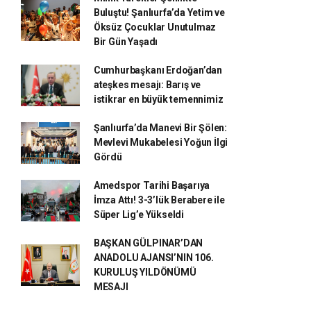
Buluştu! Şanlıurfa’da Yetim ve
Öksüz Çocuklar Unutulmaz
Bir Gün Yaşadı
Cumhurbaşkanı Erdoğan’dan
ateşkes mesajı: Barış ve
istikrar en büyük temennimiz
Şanlıurfa’da Manevi Bir Şölen:
Mevlevi Mukabelesi Yoğun İlgi
Gördü
Amedspor Tarihi Başarıya
İmza Attı! 3-3’lük Berabere ile
Süper Lig’e Yükseldi
BAŞKAN GÜLPINAR’DAN
ANADOLU AJANSI’NIN 106.
KURULUŞ YILDÖNÜMÜ
MESAJI