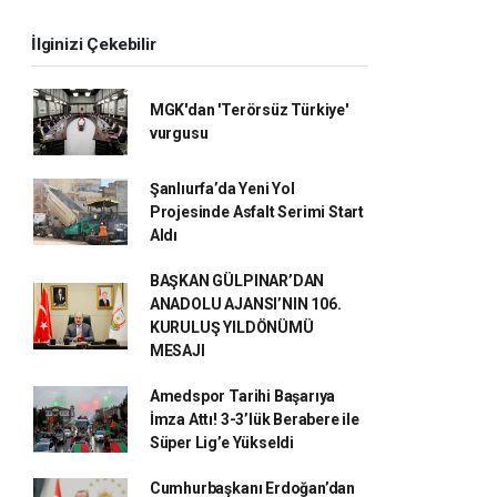
İlginizi Çekebilir
MGK'dan 'Terörsüz Türkiye'
vurgusu
Şanlıurfa’da Yeni Yol
Projesinde Asfalt Serimi Start
Aldı
BAŞKAN GÜLPINAR’DAN
ANADOLU AJANSI’NIN 106.
KURULUŞ YILDÖNÜMÜ
MESAJI
Amedspor Tarihi Başarıya
İmza Attı! 3-3’lük Berabere ile
Süper Lig’e Yükseldi
Cumhurbaşkanı Erdoğan’dan