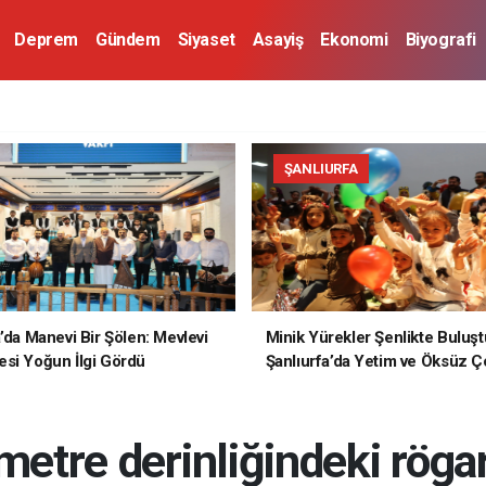
Deprem
Gündem
Siyaset
Asayiş
Ekonomi
Biyografi
ŞANLIURFA
a’da Manevi Bir Şölen: Mevlevi
Minik Yürekler Şenlikte Buluşt
si Yoğun İlgi Gördü
Şanlıurfa’da Yetim ve Öksüz Ç
Unutulmaz Bir Gün Yaşadı
 metre derinliğindeki rög