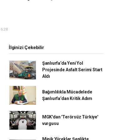
16:28
İlginizi Çekebilir
Şanlıurfa’da Yeni Yol
Projesinde Asfalt Serimi Start
Aldı
Bağımlılıkla Mücadelede
Şanlıurfa’dan Kritik Adım
MGK'dan 'Terörsüz Türkiye'
vurgusu
Minik Yürekler Şenlikte