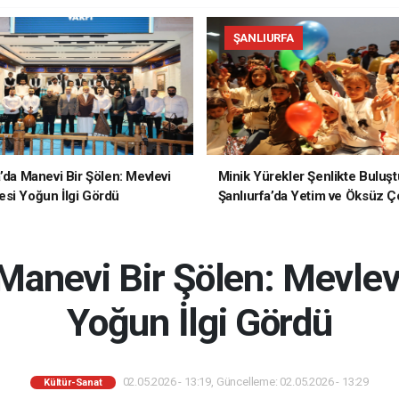
ŞANLIURFA
a’da Manevi Bir Şölen: Mevlevi
Minik Yürekler Şenlikte Buluşt
si Yoğun İlgi Gördü
Şanlıurfa’da Yetim ve Öksüz Ç
Unutulmaz Bir Gün Yaşadı
 Manevi Bir Şölen: Mevle
Yoğun İlgi Gördü
02.05.2026 - 13:19, Güncelleme: 02.05.2026 - 13:29
Kültür-Sanat