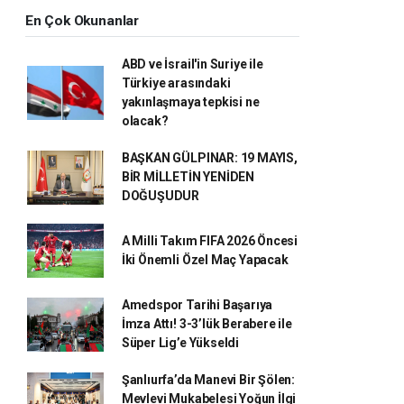
En Çok Okunanlar
ABD ve İsrail'in Suriye ile
Türkiye arasındaki
yakınlaşmaya tepkisi ne
olacak?
BAŞKAN GÜLPINAR: 19 MAYIS,
BİR MİLLETİN YENİDEN
DOĞUŞUDUR
A Milli Takım FIFA 2026 Öncesi
İki Önemli Özel Maç Yapacak
Amedspor Tarihi Başarıya
İmza Attı! 3-3’lük Berabere ile
Süper Lig’e Yükseldi
Şanlıurfa’da Manevi Bir Şölen:
Mevlevi Mukabelesi Yoğun İlgi