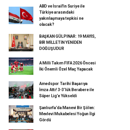
ABD ve İsrail'in Suriye ile
Türkiye arasındaki
yakınlaşmaya tepkisi ne
olacak?
BAŞKAN GÜLPINAR: 19 MAYIS,
BİR MİLLETİN YENİDEN
DOĞUŞUDUR
A Milli Takım FIFA 2026 Öncesi
İki Önemli Özel Maç Yapacak
Amedspor Tarihi Başarıya
İmza Attı! 3-3’lük Berabere ile
Süper Lig’e Yükseldi
Şanlıurfa’da Manevi Bir Şölen:
Mevlevi Mukabelesi Yoğun İlgi
Gördü