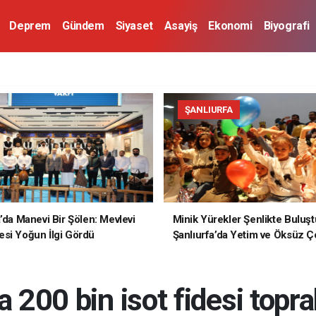
Deprem
Gündem
Siyaset
Asayiş
Ekonomi
Biyografi
ŞANLIURFA
a’da Manevi Bir Şölen: Mevlevi
Minik Yürekler Şenlikte Buluşt
si Yoğun İlgi Gördü
Şanlıurfa’da Yetim ve Öksüz Ç
Unutulmaz Bir Gün Yaşadı
a 200 bin isot fidesi topr