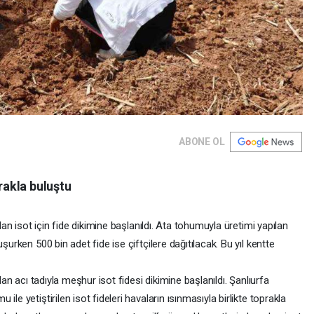
ABONE OL
prakla buluştu
olan isot için fide dikimine başlanıldı. Ata tohumuyla üretimi yapılan
şurken 500 bin adet fide ise çiftçilere dağıtılacak. Bu yıl kentte
olan acı tadıyla meşhur isot fidesi dikimine başlanıldı. Şanlıurfa
le yetiştirilen isot fideleri havaların ısınmasıyla birlikte toprakla