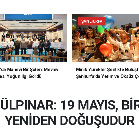
ŞANLIURFA
a’da Manevi Bir Şölen: Mevlevi
Minik Yürekler Şenlikte Buluşt
si Yoğun İlgi Gördü
Şanlıurfa’da Yetim ve Öksüz Ç
Unutulmaz Bir Gün Yaşadı
LPINAR: 19 MAYIS, Bİ
YENİDEN DOĞUŞUDUR