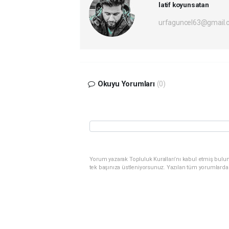
latif koyunsatan
urfaguncel63@gmail.
Okuyu Yorumları
(0)
Yorum yazarak Topluluk Kuralları’nı kabul etmiş bulun
tek başınıza üstleniyorsunuz. Yazılan tüm yorumlarda