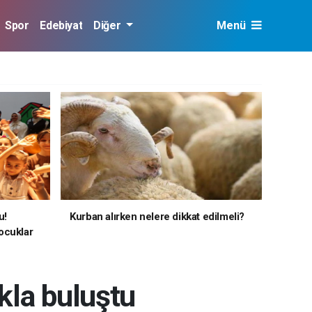
Spor
Edebiyat
Diğer
Menü
u!
Kurban alırken nelere dikkat edilmeli?
ocuklar
akla buluştu