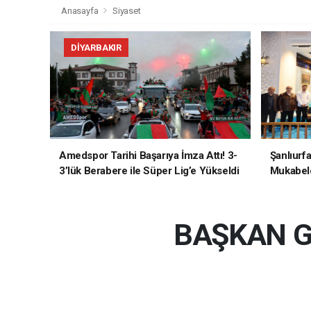
Anasayfa
Siyaset
DIYARBAKIR
Amedspor Tarihi Başarıya İmza Attı! 3-
Şanlıurf
3’lük Berabere ile Süper Lig’e Yükseldi
Mukabele
BAŞKAN GÜ