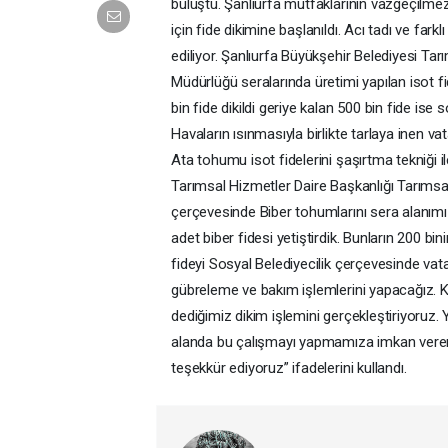
buluştu. Şanlıurfa mutfaklarının vazgeçilmez 
için fide dikimine başlanıldı. Acı tadı ve far
ediliyor. Şanlıurfa Büyükşehir Belediyesi Ta
Müdürlüğü seralarında üretimi yapılan isot fi
bin fide dikildi geriye kalan 500 bin fide ise
Havaların ısınmasıyla birlikte tarlaya inen va
Ata tohumu isot fidelerini şaşırtma tekniği i
Tarımsal Hizmetler Daire Başkanlığı Tarımsa
çerçevesinde Biber tohumlarını sera alanımız 
adet biber fidesi yetiştirdik. Bunların 200 bi
fideyi Sosyal Belediyecilik çerçevesinde v
gübreleme ve bakım işlemlerini yapacağız. K
dediğimiz dikim işlemini gerçekleştiriyoruz. 
alanda bu çalışmayı yapmamıza imkan veren
teşekkür ediyoruz” ifadelerini kullandı.