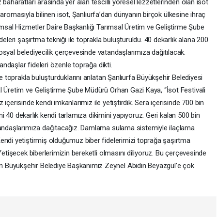
baharatları arasında yer alan tescilli yöresel lezzetlerinden olan isot
klı aromasıyla bilinen isot, Şanlıurfa’dan dünyanın birçok ülkesine ihraç
rımsal Hizmetler Daire Başkanlığı Tarımsal Üretim ve Geliştirme Şube
deleri şaşırtma tekniği ile toprakla buluşturuldu. 40 dekarlık alana 200
 sosyal belediyecilik çerçevesinde vatandaşlarımıza dağıtılacak.
tandaşlar fideleri özenle toprağa dikti.
le toprakla buluşturduklarını anlatan Şanlıurfa Büyükşehir Belediyesi
l Üretim ve Geliştirme Şube Müdürü Orhan Gazi Kaya, “İsot Festivali
içerisinde kendi imkanlarımız ile yetiştirdik. Sera içerisinde 700 bin
nini 40 dekarlık kendi tarlamıza dikimini yapıyoruz. Geri kalan 500 bin
atandaşlarımıza dağıtacağız. Damlama sulama sistemiyle ilaçlama
endi yetiştirmiş olduğumuz biber fidelerimizi toprağa şaşırtma
Yetişecek biberlerimizin bereketli olmasını diliyoruz. Bu çerçevesinde
 Büyükşehir Belediye Başkanımız Zeynel Abidin Beyazgül’e çok