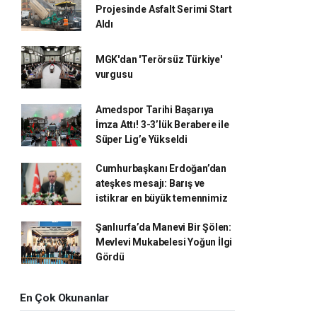
Projesinde Asfalt Serimi Start
Aldı
MGK'dan 'Terörsüz Türkiye'
vurgusu
Amedspor Tarihi Başarıya
İmza Attı! 3-3’lük Berabere ile
Süper Lig’e Yükseldi
Cumhurbaşkanı Erdoğan’dan
ateşkes mesajı: Barış ve
istikrar en büyük temennimiz
Şanlıurfa’da Manevi Bir Şölen:
Mevlevi Mukabelesi Yoğun İlgi
Gördü
En Çok Okunanlar