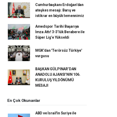
Cumhurbaşkanı Erdoğan’dan
ateşkes mesajı: Barış ve
istikrar en büyük temennimiz
Amedspor Tarihi Başarıya
İmza Attı! 3-3’lük Berabere ile
Süper Lig’e Yükseldi
MGK'dan 'Terörsüz Türkiye'
vurgusu
BAŞKAN GÜLPINAR’DAN
ANADOLU AJANSI’NIN 106.
KURULUŞ YILDÖNÜMÜ
MESAJI
En Çok Okunanlar
ABD ve İsrail'in Suriye ile