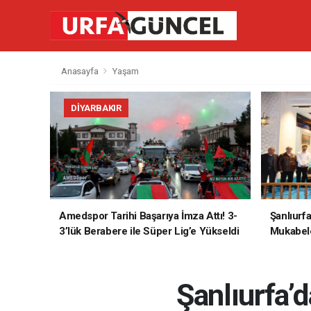
Anasayfa
Yaşam
DIYARBAKIR
Amedspor Tarihi Başarıya İmza Attı! 3-
Şanlıurf
3’lük Berabere ile Süper Lig’e Yükseldi
Mukabele
Şanlıurfa’d