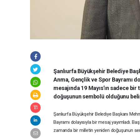
Şanlıurfa Büyükşehir Belediye Baş
Anma, Gençlik ve Spor Bayramı dol
mesajında 19 Mayıs’ın sadece bir t
doğuşunun sembolü olduğunu belir
Şanlıurfa
Büyükşehir
Belediye
Başkanı
Meh
Bayramı
dolayısıyla
bir
mesaj
yayımladı.
Baş
zamanda
bir
milletin
yeniden
doğuşunun
se