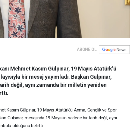
ABONE OL
kanı Mehmet Kasım Gülpınar, 19 Mayıs Atatürk’ü
ayısıyla bir mesaj yayımladı. Başkan Gülpınar,
arih değil, aynı zamanda bir milletin yeniden
tti.
met
Kasım
Gülpınar,
19
Mayıs
Atatürk’ü
Anma,
Gençlik
ve
Spor
kan
Gülpınar,
mesajında
19
Mayıs’ın
sadece
bir
tarih
değil,
aynı
mbolü
olduğunu
belirtti.