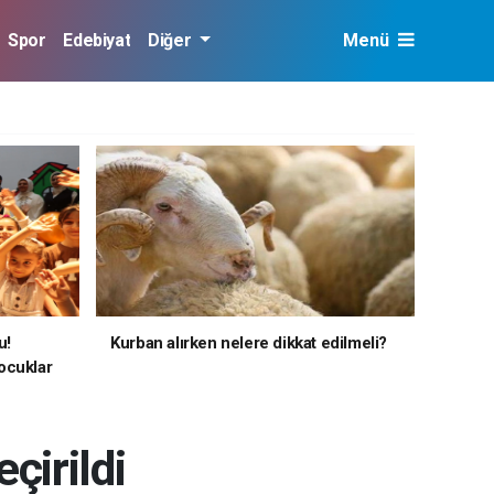
Spor
Edebiyat
Diğer
Menü
u!
Kurban alırken nelere dikkat edilmeli?
ocuklar
çirildi