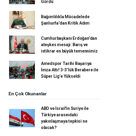
Gördü
Bağımlılıkla Mücadelede
Şanlıurfa’dan Kritik Adım
Cumhurbaşkanı Erdoğan’dan
ateşkes mesajı: Barış ve
istikrar en büyük temennimiz
Amedspor Tarihi Başarıya
İmza Attı! 3-3’lük Berabere ile
Süper Lig’e Yükseldi
En Çok Okunanlar
ABD ve İsrail'in Suriye ile
Türkiye arasındaki
yakınlaşmaya tepkisi ne
olacak?