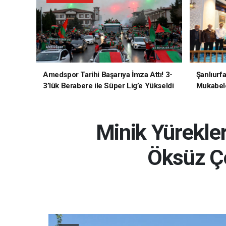
Amedspor Tarihi Başarıya İmza Attı! 3-
Şanlıurf
3’lük Berabere ile Süper Lig’e Yükseldi
Mukabele
Minik Yürekler
Öksüz Ço