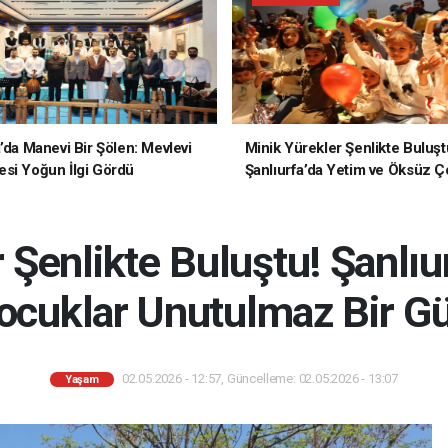
a’da Manevi Bir Şölen: Mevlevi
Minik Yürekler Şenlikte Buluşt
si Yoğun İlgi Gördü
Şanlıurfa’da Yetim ve Öksüz Ç
Unutulmaz Bir Gün Yaşadı
 Şenlikte Buluştu! Şanlıu
cuklar Unutulmaz Bir G
02.05.2026 - 12:57, Güncelleme: 02.05.2026 - 13:07
Yaşam