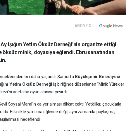
ABONE OL
 Ay Işığım Yetim Öksüz Derneği’nin organize ettiği
e öksüz minik, doyasıya eğlendi. Ebru sanatından
ün.
örneklerinden biri daha yaşandı. Şanlıurfa
Büyükşehir Belediyesi
şığım Yetim Öksüz Derneği
iş birliğinde düzenlenen “Minik Yürekler
ezi’ni adeta bir oyun alanına çevirdi.
il Soysal Maral’ın da yer alması dikkat çekti. Yetkililer, çocuklarla
k oldu. Etkinlikte yalnızca eğlence değil, aynı zamanda paylaşma,
aşılanması hedeflendi.