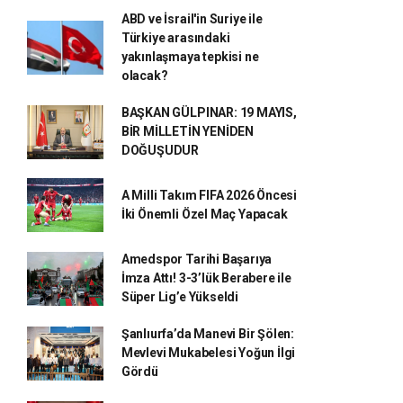
ABD ve İsrail'in Suriye ile
Türkiye arasındaki
yakınlaşmaya tepkisi ne
olacak?
BAŞKAN GÜLPINAR: 19 MAYIS,
BİR MİLLETİN YENİDEN
DOĞUŞUDUR
A Milli Takım FIFA 2026 Öncesi
İki Önemli Özel Maç Yapacak
Amedspor Tarihi Başarıya
İmza Attı! 3-3’lük Berabere ile
Süper Lig’e Yükseldi
Şanlıurfa’da Manevi Bir Şölen:
Mevlevi Mukabelesi Yoğun İlgi
Gördü