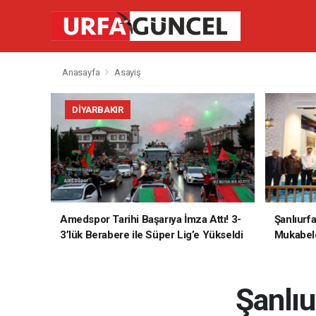
Anasayfa
Asayiş
DIYARBAKIR
Amedspor Tarihi Başarıya İmza Attı! 3-
Şanlıurf
3’lük Berabere ile Süper Lig’e Yükseldi
Mukabele
Şanlıu