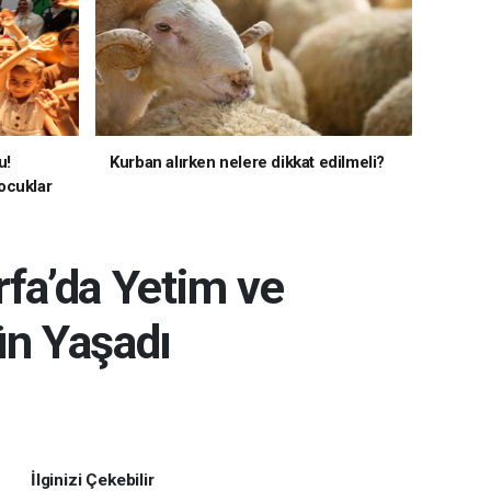
u!
Kurban alırken nelere dikkat edilmeli?
ocuklar
rfa’da Yetim ve
ün Yaşadı
İlginizi Çekebilir