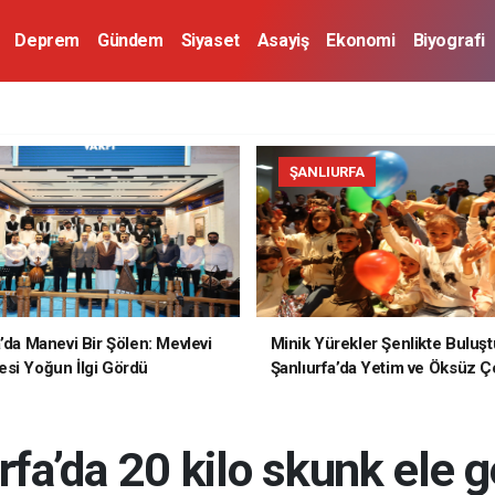
Deprem
Gündem
Siyaset
Asayiş
Ekonomi
Biyografi
ŞANLIURFA
a’da Manevi Bir Şölen: Mevlevi
Minik Yürekler Şenlikte Buluşt
si Yoğun İlgi Gördü
Şanlıurfa’da Yetim ve Öksüz Ç
Unutulmaz Bir Gün Yaşadı
rfa’da 20 kilo skunk ele ge