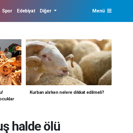
Spor
Edebiyat
Diğer
Menü
u!
Kurban alırken nelere dikkat edilmeli?
ocuklar
uş halde ölü