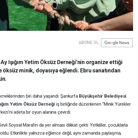
ABONE OL
 Ay Işığım Yetim Öksüz Derneği’nin organize ettiği
e öksüz minik, doyasıya eğlendi. Ebru sanatından
ün.
örneklerinden biri daha yaşandı. Şanlıurfa
Büyükşehir Belediyesi
şığım Yetim Öksüz Derneği
iş birliğinde düzenlenen “Minik Yürekler
ezi’ni adeta bir oyun alanına çevirdi.
il Soysal Maral’ın da yer alması dikkat çekti. Yetkililer, çocuklarla
k oldu. Etkinlikte yalnızca eğlence değil, aynı zamanda paylaşma,