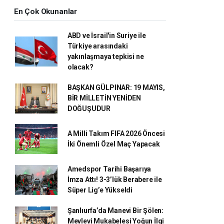
En Çok Okunanlar
ABD ve İsrail'in Suriye ile
Türkiye arasındaki
yakınlaşmaya tepkisi ne
olacak?
BAŞKAN GÜLPINAR: 19 MAYIS,
BİR MİLLETİN YENİDEN
DOĞUŞUDUR
A Milli Takım FIFA 2026 Öncesi
İki Önemli Özel Maç Yapacak
Amedspor Tarihi Başarıya
İmza Attı! 3-3’lük Berabere ile
Süper Lig’e Yükseldi
Şanlıurfa’da Manevi Bir Şölen:
Mevlevi Mukabelesi Yoğun İlgi