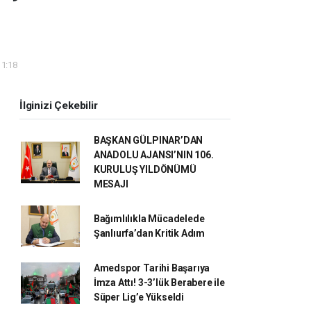
11:18
İlginizi Çekebilir
BAŞKAN GÜLPINAR’DAN
ANADOLU AJANSI’NIN 106.
KURULUŞ YILDÖNÜMÜ
MESAJI
Bağımlılıkla Mücadelede
Şanlıurfa’dan Kritik Adım
Amedspor Tarihi Başarıya
İmza Attı! 3-3’lük Berabere ile
Süper Lig’e Yükseldi