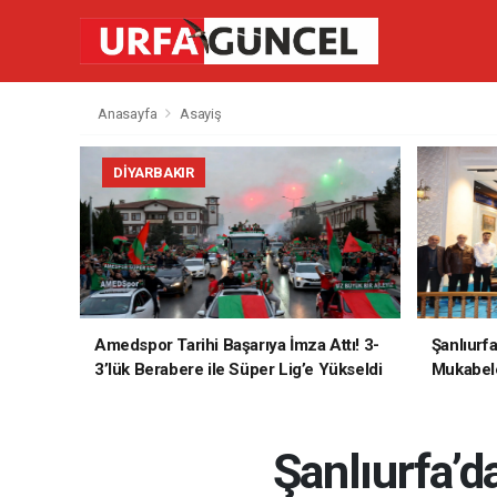
Anasayfa
Asayiş
DIYARBAKIR
Amedspor Tarihi Başarıya İmza Attı! 3-
Şanlıurf
3’lük Berabere ile Süper Lig’e Yükseldi
Mukabele
Şanlıurfa’d