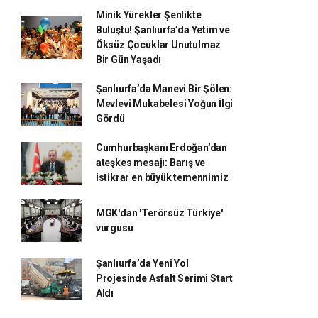
Minik Yürekler Şenlikte
Buluştu! Şanlıurfa’da Yetim ve
Öksüz Çocuklar Unutulmaz
Bir Gün Yaşadı
Şanlıurfa’da Manevi Bir Şölen:
Mevlevi Mukabelesi Yoğun İlgi
Gördü
Cumhurbaşkanı Erdoğan’dan
ateşkes mesajı: Barış ve
istikrar en büyük temennimiz
MGK'dan 'Terörsüz Türkiye'
vurgusu
Şanlıurfa’da Yeni Yol
Projesinde Asfalt Serimi Start
Aldı