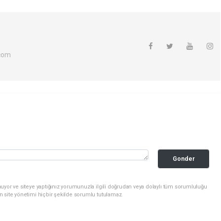
com
Gonder
uyor ve siteye yaptığınız yorumunuzla ilgili doğrudan veya dolaylı tüm sorumluluğu
n site yönetimi hiçbir şekilde sorumlu tutulamaz.