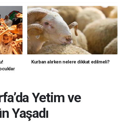
u!
Kurban alırken nelere dikkat edilmeli?
ocuklar
rfa’da Yetim ve
ün Yaşadı