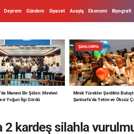
Deprem
Gündem
Siyaset
Asayiş
Ekonomi
Biyografi
ŞANLIURFA
a’da Manevi Bir Şölen: Mevlevi
Minik Yürekler Şenlikte Buluşt
si Yoğun İlgi Gördü
Şanlıurfa’da Yetim ve Öksüz Ç
Unutulmaz Bir Gün Yaşadı
a 2 kardeş silahla vurulm