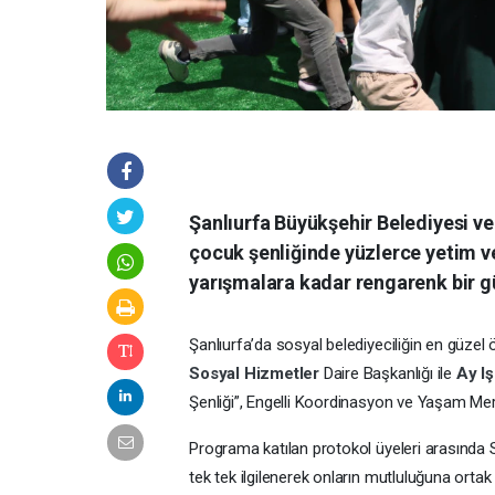
Şanlıurfa Büyükşehir Belediyesi ve
çocuk şenliğinde yüzlerce yetim v
yarışmalara kadar rengarenk bir g
Şanlıurfa’da sosyal belediyeciliğin en güzel 
Sosyal Hizmetler
Daire Başkanlığı ile
Ay I
Şenliği”, Engelli Koordinasyon ve Yaşam Merk
Programa katılan protokol üyeleri arasında Sev
tek tek ilgilenerek onların mutluluğuna orta