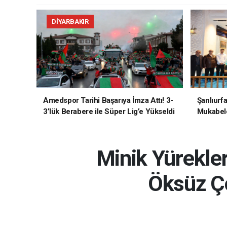
DIYARBAKIR
Amedspor Tarihi Başarıya İmza Attı! 3-
Şanlıurf
3’lük Berabere ile Süper Lig’e Yükseldi
Mukabele
Minik Yürekler
Öksüz Ço