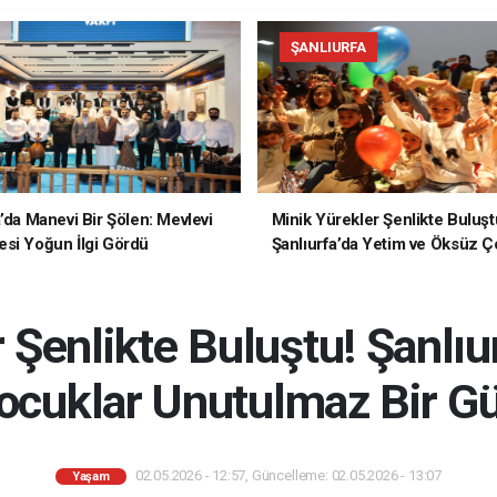
ŞANLIURFA
a’da Manevi Bir Şölen: Mevlevi
Minik Yürekler Şenlikte Buluşt
si Yoğun İlgi Gördü
Şanlıurfa’da Yetim ve Öksüz Ç
Unutulmaz Bir Gün Yaşadı
 Şenlikte Buluştu! Şanlıu
cuklar Unutulmaz Bir G
02.05.2026 - 12:57, Güncelleme: 02.05.2026 - 13:07
Yaşam