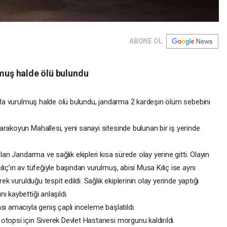
ABONE OL
lmuş halde ölü bulundu
ahla vurulmuş halde ölü bulundu, jandarma 2 kardeşin ölüm sebebini
rakoyun Mahallesi, yeni sanayi sitesinde bulunan bir iş yerinde
lan Jandarma ve sağlık ekipleri kısa sürede olay yerine gitti. Olayın
ıç’ın av tüfeğiyle başından vurulmuş, abisi Musa Kılıç ise aynı
ek vurulduğu tespit edildi. Sağlık ekiplerinin olay yerinde yaptığı
 kaybettiği anlaşıldı.
sı amacıyla geniş çaplı inceleme başlatıldı.
topsi için Siverek Devlet Hastanesi morgunu kaldırıldı.