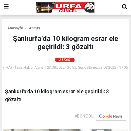
Anasayfa
Asayiş
Şanlıurfa’da 10 kilogram esrar ele
geçirildi: 3 gözaltı
ASAYIŞ
(İHA) - İhlas Haber Ajansı | 23.08.2022 - 20:55, Güncelleme: 23.08.2022 - 17:06
Şanlıurfa’da 10 kilogram esrar ele geçirildi: 3
gözaltı
ABONE OL