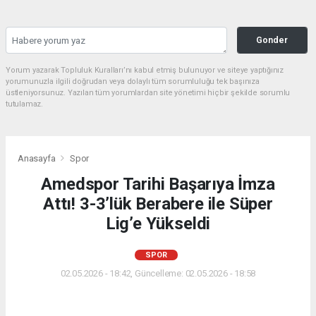
Gonder
Yorum yazarak Topluluk Kuralları’nı kabul etmiş bulunuyor ve siteye yaptığınız
yorumunuzla ilgili doğrudan veya dolaylı tüm sorumluluğu tek başınıza
üstleniyorsunuz. Yazılan tüm yorumlardan site yönetimi hiçbir şekilde sorumlu
tutulamaz.
Anasayfa
Spor
Amedspor Tarihi Başarıya İmza
Attı! 3-3’lük Berabere ile Süper
Lig’e Yükseldi
SPOR
02.05.2026 - 18:42, Güncelleme: 02.05.2026 - 18:58