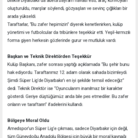
birlikte Diyarbakır’da adeta bayram havası esti; araç konvoyları
oluşturuldu, marşlar söylendi, gözyaşları ve sevinç çığlıkları bir
arada yükseldi.
Taraftarlar, “Bu zafer hepimizin” diyerek kenetlenirken, kulüp
yönetimi ve futbolcular da tribünlere teşekkür etti. Yeşil-kırmızılı
forma giyen herkesin gözlerinde gurur ve mutluluk vardı.
Başkan ve Teknik Direktörden Teşekkür
Kulüp Başkanı, zafer sonrası yaptığı açıklamada “Bu şehir bunu
hak ediyordu. Taraftarımız 12. adam olarak sahada bizimleydi.
Şimdi Süper Lig’de Diyarbakır’ı en iyi şekilde temsil edeceğiz”
dedi. Teknik Direktör ise “Oyuncularım inanılmaz bir karakter
gösterdi. Geriye düştüğümüz anda bile pes etmediler. Bu zafer
onların ve taraftarın” ifadelerini kullandı.
Bölgeye Moral Oldu
Amedspor’un Süper Lig’e çıkması, sadece Diyarbakır için değil,
tüm Güneydoğu Anadolu Bölgesi için büyük bir moral kaynağı