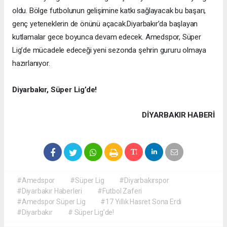
oldu. Bölge futbolunun gelişimine katkı sağlayacak bu başarı,
genç yeteneklerin de önünü açacak.
Diyarbakır’da başlayan
kutlamalar gece boyunca devam edecek. Amedspor, Süper
Lig’de mücadele edeceği yeni sezonda şehrin gururu olmaya
hazırlanıyor.
Diyarbakır, Süper Lig’de!
DIYARBAKIR HABERİ
#Amedspor
#Süper Lig
#Diyarbakırspor
#Diyarbakır Haberleri
#Futbol Zaferi
#Amedspor Süper Lig
#17 Yıllık Hasret Sona Erdi
#Diyarbakır
# Süper Lig’de!