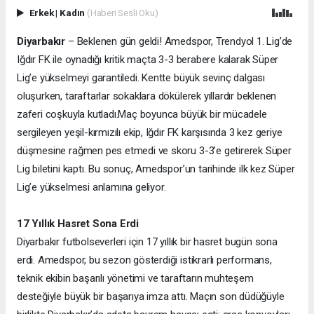
Erkek
|
Kadın
(Haberi Sesli Oku)
Diyarbakır
– Beklenen gün geldi! Amedspor, Trendyol 1. Lig’de
Iğdır FK ile oynadığı kritik maçta 3-3 berabere kalarak Süper
Lig’e yükselmeyi garantiledi. Kentte büyük sevinç dalgası
oluşurken, taraftarlar sokaklara dökülerek yıllardır beklenen
zaferi coşkuyla kutladı.
Maç boyunca büyük bir mücadele
sergileyen yeşil-kırmızılı ekip, Iğdır FK karşısında 3 kez geriye
düşmesine rağmen pes etmedi ve skoru 3-3’e getirerek Süper
Lig biletini kaptı. Bu sonuç, Amedspor’un tarihinde ilk kez Süper
Lig’e yükselmesi anlamına geliyor.
17 Yıllık Hasret Sona Erdi
Diyarbakır futbolseverleri için 17 yıllık bir hasret bugün sona
erdi. Amedspor, bu sezon gösterdiği istikrarlı performans,
teknik ekibin başarılı yönetimi ve taraftarın muhteşem
desteğiyle büyük bir başarıya imza attı. Maçın son düdüğüyle