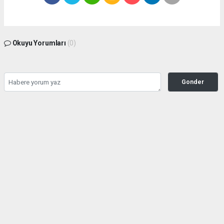
Okuyu Yorumları
(0)
Gonder
Yorum yazarak Topluluk Kuralları’nı kabul etmiş bulunuyor ve siteye yaptığınız
yorumunuzla ilgili doğrudan veya dolaylı tüm sorumluluğu tek başınıza
üstleniyorsunuz. Yazılan tüm yorumlardan site yönetimi hiçbir şekilde sorumlu
tutulamaz.
haber paketi
haber scripti
haber yazılımı
Tüm hakları saklı tutulmaktadır. Copyright 2026©
Haber Yazılımı :
Web Aksiyon ®