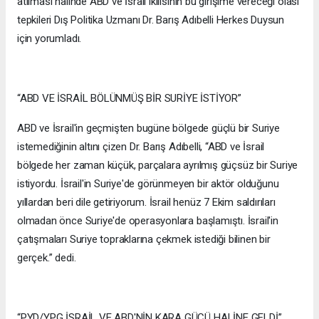
atılması halinde ABD ve İsrail ikilisinin bu girişime vereceği olası
tepkileri Dış Politika Uzmanı Dr. Barış Adıbelli Herkes Duysun
için yorumladı.
“ABD VE İSRAİL BÖLÜNMÜŞ BİR SURİYE İSTİYOR”
ABD ve İsrail'in geçmişten bugüne bölgede güçlü bir Suriye
istemediğinin altını çizen Dr. Barış Adıbelli, “ABD ve İsrail
bölgede her zaman küçük, parçalara ayrılmış güçsüz bir Suriye
istiyordu. İsrail'in Suriye'de görünmeyen bir aktör olduğunu
yıllardan beri dile getiriyorum. İsrail henüz 7 Ekim saldırıları
olmadan önce Suriye'de operasyonlara başlamıştı. İsrail'in
çatışmaları Suriye topraklarına çekmek istediği bilinen bir
gerçek.” dedi.
“PYD/YPG İSRAİL VE ABD'NİN KARA GÜCÜ HALİNE GELDİ”