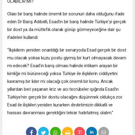
OLABİLİR Mİ?
Olası bir barış halinde önemli bir sorunun daha olduğunu ifade
eden Dr Barış Adıbelli, Esad'ın bir barış halinde Türkiye'yi gerçek
bir dost ya da müttefik olarak görüp görmeyeceğine dair şu
ifadeleri kullandı:
“İlişkilerin yeniden onarıldığı bir senaryoda Esad gerçek bir dost
mu olacak yoksa kuzu postu giymiş bir kurt olmayacak devam
mı edecek? Esad'ın barış olması halinde intikam arayan bir
kimliğe mi bürüneceği yoksa Türkiye ile ilişkilerin ciddiyetini
kavramış bir lider mi olacağı çok önemli bir konu. Ancak
yıllardan beri yaşanan kriz ve acı tecrübeler ışığında Esad'ın
Türkiye'nin gerçek bir dostu olacağını düşünmek oldukça zor.
Esad ile ilişkileri yeniden kurarken devletimizin dikkatli ve
hassas davranması gerektiğini tekrar hatırlatmış olalım.”