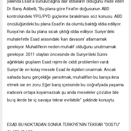
yakında Esad'a sunulucağına dair iddiaların olduğunu ifade eden
Dr. Barış Adıbelli, “Bu plana göre Fırat'ın doğusunun ABD
kontrolündeki YPG/PYD güçlerine bırakılması söz konusu. ABD
öncülüğündeki bu plana Esad'ın da olumlu baktığı iddia ediliyor.
Rusya'nın da bu plana sıcak çıktığı iddia ediliyor. Suriye'deki
muhalefetle Esad arasındaki ‘kan davasını’ atlamamak
gerekiyor. Muhaliflerin neden muhalif olduğunu unutmamak
gerekiyor. 2011 olayları öncesinde de Suriye'deki Sünni
ağırlıktaki grupların Esad rejimi ile ciddi problemleri vardı.
Suriye'de en kolay mesele Esad ile ilişkileri onarmak. Ancak
sahada bunu gerçekliğe yansıtmak, muhalifleri bu barışa ikna
etmek ise en zoru. Eğer barış içerisinde bu coğrafyada yaşama
iradesini ortaya koyamazsak şu anda meseleler çözülse bile
bu iş ilerde bir iç savaşa tekrar evrilebilir.” şeklinde konuştu.
ESAD BU NOKTADAN SONRA TÜRKİYE'NİN TEKRAR "DOSTU"