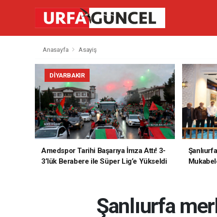
Anasayfa
Asayiş
DIYARBAKIR
Amedspor Tarihi Başarıya İmza Attı! 3-
Şanlıurf
3’lük Berabere ile Süper Lig’e Yükseldi
Mukabele
Şanlıurfa merk