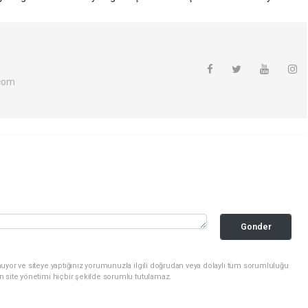
com
Gonder
uyor ve siteye yaptığınız yorumunuzla ilgili doğrudan veya dolaylı tüm sorumluluğu
n site yönetimi hiçbir şekilde sorumlu tutulamaz.