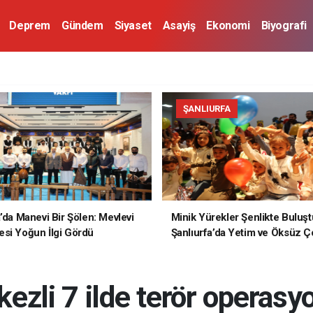
Deprem
Gündem
Siyaset
Asayiş
Ekonomi
Biyografi
ŞANLIURFA
a’da Manevi Bir Şölen: Mevlevi
Minik Yürekler Şenlikte Buluşt
si Yoğun İlgi Gördü
Şanlıurfa’da Yetim ve Öksüz Ç
Unutulmaz Bir Gün Yaşadı
ezli 7 ilde terör operasy