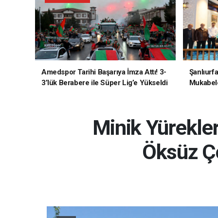
Amedspor Tarihi Başarıya İmza Attı! 3-
Şanlıurf
3’lük Berabere ile Süper Lig’e Yükseldi
Mukabele
Minik Yürekler
Öksüz Ço