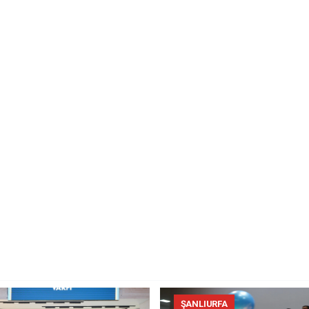
ŞANLIURFA