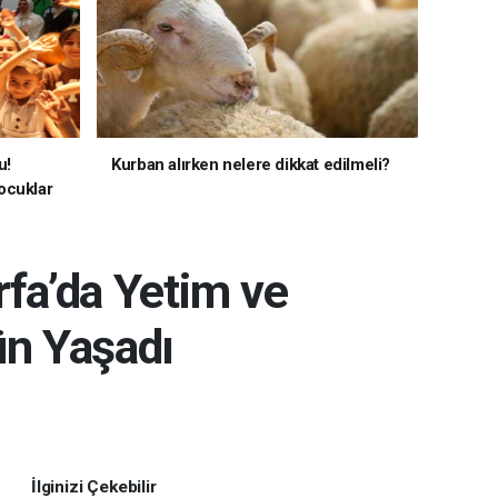
u!
Kurban alırken nelere dikkat edilmeli?
ocuklar
rfa’da Yetim ve
ün Yaşadı
İlginizi Çekebilir