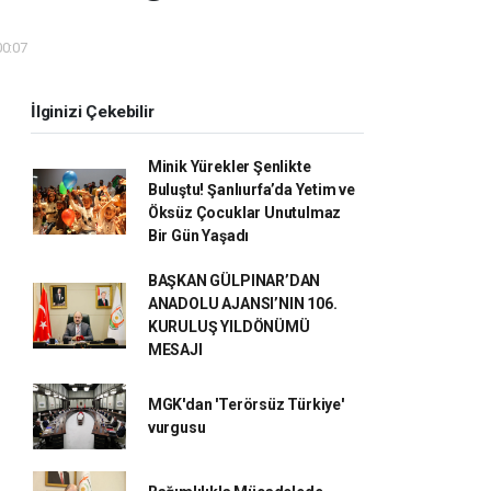
00:07
İlginizi Çekebilir
Minik Yürekler Şenlikte
Buluştu! Şanlıurfa’da Yetim ve
Öksüz Çocuklar Unutulmaz
Bir Gün Yaşadı
BAŞKAN GÜLPINAR’DAN
ANADOLU AJANSI’NIN 106.
KURULUŞ YILDÖNÜMÜ
MESAJI
MGK'dan 'Terörsüz Türkiye'
vurgusu