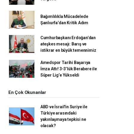
Bağımlılıkla Mücadelede
Şanlıurfa’dan Kritik Adım
Cumhurbaşkanı Erdoğan’dan
ateşkes mesajı: Barış ve
istikrar en büyük temennimiz
Amedspor Tarihi Başarıya
İmza Attı! 3-3’lük Berabere ile
Süper Lig’e Yükseldi
En Çok Okunanlar
ABD ve İsrail'in Suriye ile
Türkiye arasındaki
yakınlaşmaya tepkisi ne
olacak?