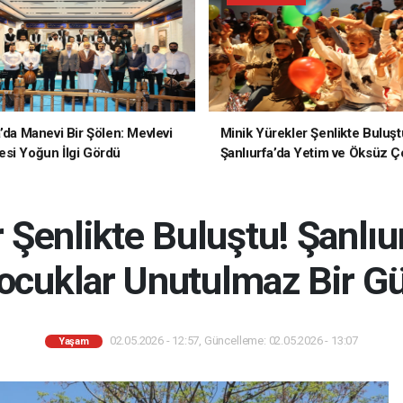
a’da Manevi Bir Şölen: Mevlevi
Minik Yürekler Şenlikte Buluşt
si Yoğun İlgi Gördü
Şanlıurfa’da Yetim ve Öksüz Ç
Unutulmaz Bir Gün Yaşadı
 Şenlikte Buluştu! Şanlıu
cuklar Unutulmaz Bir G
02.05.2026 - 12:57, Güncelleme: 02.05.2026 - 13:07
Yaşam