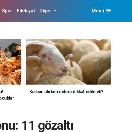
Spor
Edebiyat
Diğer
Menü
u!
Kurban alırken nelere dikkat edilmeli?
ocuklar
onu: 11 gözaltı