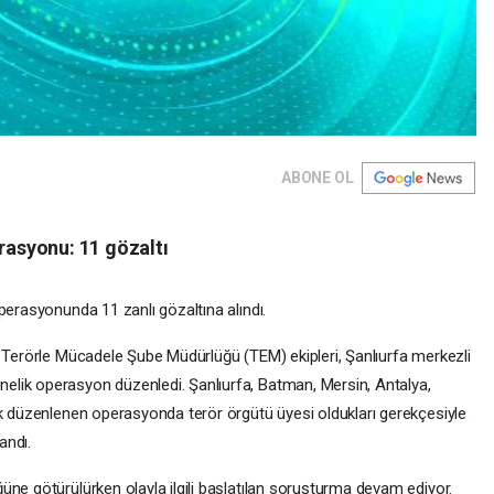
ABONE OL
erasyonu: 11 gözaltı
perasyonunda 11 zanlı gözaltına alındı.
ı Terörle Mücadele Şube Müdürlüğü (TEM) ekipleri, Şanlıurfa merkezli
lik operasyon düzenledi. Şanlıurfa, Batman, Mersin, Antalya,
ak düzenlenen operasyonda terör örgütü üyesi oldukları gerekçesiyle
andı.
üne götürülürken olayla ilgili başlatılan soruşturma devam ediyor.