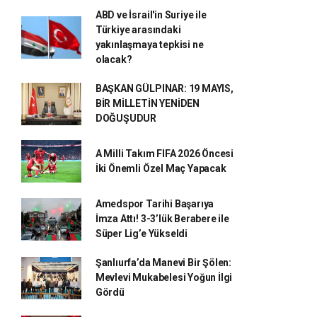
ABD ve İsrail'in Suriye ile
Türkiye arasındaki
yakınlaşmaya tepkisi ne
olacak?
BAŞKAN GÜLPINAR: 19 MAYIS,
BİR MİLLETİN YENİDEN
DOĞUŞUDUR
A Milli Takım FIFA 2026 Öncesi
İki Önemli Özel Maç Yapacak
Amedspor Tarihi Başarıya
İmza Attı! 3-3’lük Berabere ile
Süper Lig’e Yükseldi
Şanlıurfa’da Manevi Bir Şölen:
Mevlevi Mukabelesi Yoğun İlgi
Gördü