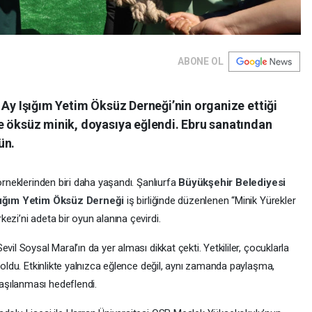
ABONE OL
 Ay Işığım Yetim Öksüz Derneği’nin organize ettiği
e öksüz minik, doyasıya eğlendi. Ebru sanatından
ün.
örneklerinden biri daha yaşandı. Şanlıurfa
Büyükşehir Belediyesi
şığım Yetim Öksüz Derneği
iş birliğinde düzenlenen “Minik Yürekler
ezi’ni adeta bir oyun alanına çevirdi.
il Soysal Maral’ın da yer alması dikkat çekti. Yetkililer, çocuklarla
k oldu. Etkinlikte yalnızca eğlence değil, aynı zamanda paylaşma,
aşılanması hedeflendi.