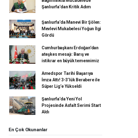
Bağımlılıkla Mücadelede
Şanlıurfa’dan Kritik Adım
Şanlıurfa’da Manevi Bir Şölen:
Mevlevi Mukabelesi Yoğun İlgi
Gördü
Cumhurbaşkanı Erdoğan’dan
ateşkes mesajı: Barış ve
istikrar en büyük temennimiz
Amedspor Tarihi Başarıya
İmza Attı! 3-3’lük Berabere ile
Süper Lig’e Yükseldi
Şanlıurfa’da Yeni Yol
Projesinde Asfalt Serimi Start
Aldı
En Çok Okunanlar