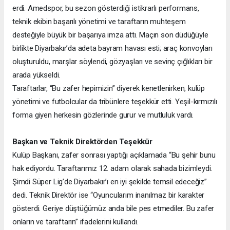
erdi. Amedspor, bu sezon gösterdiği istikrarlı performans,
teknik ekibin başarılı yönetimi ve taraftarın muhteşem
desteğiyle büyük bir başarıya imza attı. Maçın son düdüğüyle
birlikte Diyarbakır’da adeta bayram havası esti; araç konvoyları
oluşturuldu, marşlar söylendi, gözyaşları ve sevinç çığlıkları bir
arada yükseldi.
Taraftarlar, “Bu zafer hepimizin” diyerek kenetlenirken, kulüp
yönetimi ve futbolcular da tribünlere teşekkür etti. Yeşil-kırmızılı
forma giyen herkesin gözlerinde gurur ve mutluluk vardı.
Başkan ve Teknik Direktörden Teşekkür
Kulüp Başkanı, zafer sonrası yaptığı açıklamada “Bu şehir bunu
hak ediyordu. Taraftarımız 12. adam olarak sahada bizimleydi.
Şimdi Süper Lig’de Diyarbakır’ı en iyi şekilde temsil edeceğiz”
dedi. Teknik Direktör ise “Oyuncularım inanılmaz bir karakter
gösterdi. Geriye düştüğümüz anda bile pes etmediler. Bu zafer
onların ve taraftarın” ifadelerini kullandı.