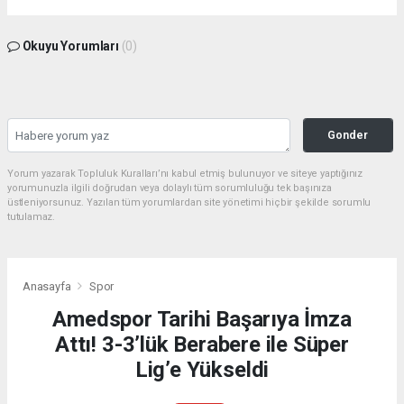
Okuyu Yorumları
(0)
Gonder
Yorum yazarak Topluluk Kuralları’nı kabul etmiş bulunuyor ve siteye yaptığınız
yorumunuzla ilgili doğrudan veya dolaylı tüm sorumluluğu tek başınıza
üstleniyorsunuz. Yazılan tüm yorumlardan site yönetimi hiçbir şekilde sorumlu
tutulamaz.
Anasayfa
Spor
Amedspor Tarihi Başarıya İmza
Attı! 3-3’lük Berabere ile Süper
Lig’e Yükseldi