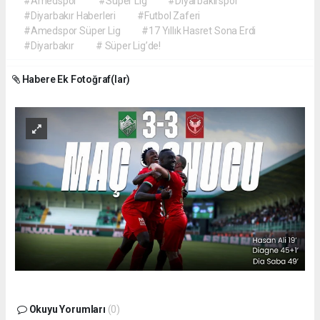
#Amedspor
#Süper Lig
#Diyarbakırspor
#Diyarbakır Haberleri
#Futbol Zaferi
#Amedspor Süper Lig
#17 Yıllık Hasret Sona Erdi
#Diyarbakır
# Süper Lig’de!
Habere Ek Fotoğraf(lar)
Okuyu Yorumları
(0)