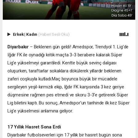
Erkek
|
Kadın
(Haberi Sesli Oku)
Diyarbakır
– Beklenen gün geldi! Amedspor, Trendyol 1. Lig’de
Iğdır FK ile oynadığı kritik maçta 3-3 berabere kalarak Süper
Lig’e yükselmeyi garantiledi. Kentte büyük sevinç dalgası
oluşurken, taraftarlar sokaklara dökülerek yıllardır beklenen
zaferi coşkuyla kutladı.
Maç boyunca büyük bir mücadele
sergileyen yeşil-kırmızılı ekip, Iğdır FK karşısında 3 kez geriye
düşmesine rağmen pes etmedi ve skoru 3-3’e getirerek Süper
Lig biletini kaptı. Bu sonuç, Amedspor’un tarihinde ilk kez Süper
Lig’e yükselmesi anlamına geliyor.
17 Yıllık Hasret Sona Erdi
Diyarbakır futbolseverleri için 17 yıllık bir hasret bugün sona