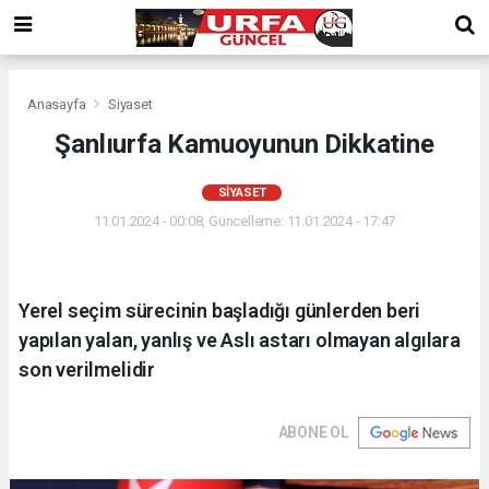
Anasayfa
Siyaset
Şanlıurfa Kamuoyunun Dikkatine
SIYASET
11.01.2024 - 00:08, Güncelleme: 11.01.2024 - 17:47
Yerel seçim sürecinin başladığı günlerden beri
yapılan yalan, yanlış ve Aslı astarı olmayan algılara
son verilmelidir
ABONE OL