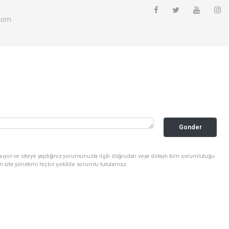
com
Gonder
uyor ve siteye yaptığınız yorumunuzla ilgili doğrudan veya dolaylı tüm sorumluluğu
n site yönetimi hiçbir şekilde sorumlu tutulamaz.