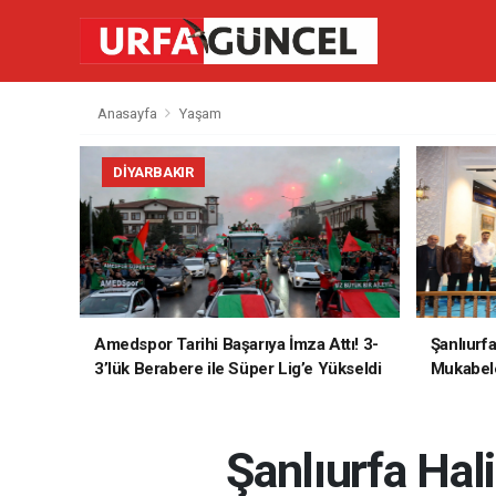
Anasayfa
Yaşam
DIYARBAKIR
Amedspor Tarihi Başarıya İmza Attı! 3-
Şanlıurf
3’lük Berabere ile Süper Lig’e Yükseldi
Mukabele
Şanlıurfa Hal