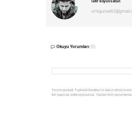
latif koyunsatan
urfaguncel63@gmail.
Okuyu Yorumları
(0)
Yorum yazarak Topluluk Kuralları’nı kabul etmiş bulun
tek başınıza üstleniyorsunuz. Yazılan tüm yorumlarda