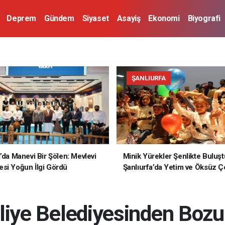
Deprem
Gündem
Siyaset
Asayiş
Ekonomi
Biyografi
ŞANLIURFA
a’da Manevi Bir Şölen: Mevlevi
Minik Yürekler Şenlikte Buluşt
si Yoğun İlgi Gördü
Şanlıurfa’da Yetim ve Öksüz Ç
Unutulmaz Bir Gün Yaşadı
iliye Belediyesinden Boz