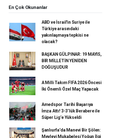
En Çok Okunanlar
ABD ve İsrail'in Suriye ile
Türkiye arasındaki
yakınlaşmaya tepkisi ne
olacak?
BAŞKAN GÜLPINAR: 19 MAYIS,
BİR MİLLETİN YENİDEN
DOĞUŞUDUR
A Milli Takım FIFA 2026 Öncesi
İki Önemli Özel Maç Yapacak
Amedspor Tarihi Başarıya
İmza Attı! 3-3’lük Berabere ile
Süper Lig’e Yükseldi
Şanlıurfa’da Manevi Bir Şölen:
Mevlevi Mukabelesi Yoğun İlgi