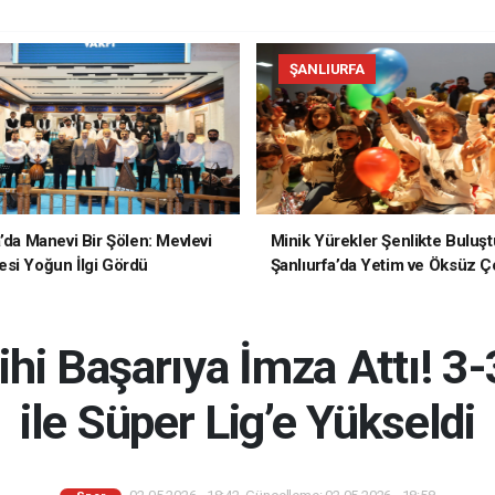
ŞANLIURFA
a’da Manevi Bir Şölen: Mevlevi
Minik Yürekler Şenlikte Buluşt
si Yoğun İlgi Gördü
Şanlıurfa’da Yetim ve Öksüz Ç
Unutulmaz Bir Gün Yaşadı
hi Başarıya İmza Attı! 3-
ile Süper Lig’e Yükseldi