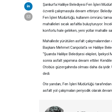
Şanlıurfa Haliliye Belediyesi Fen İşleri Müdür
özverili çalışmasıyla devam ettiriyor. Beled
Fen İşleri Müdürlüğü, kullanım ömrünü tamam
mahalleleri sıcak asfaltla buluşturuyor. İnce
konforlu hale gelirken, yeni yollar mahalle sa
Mahallede yürütülen asfalt çalışmalarından 
Başkanı Mehmet Canpolat’a ve Haliliye Bele
“Şuanda Haliliye Belediyesi ekipleri, İpekyo
sonra asfalt yapımına devam ettiler. Kendiler
Otobüs güzergahında olması daha da iyidir. 
dedi.
Öte yandan, Fen İşleri Müdürlüğü tarafında
asfalt yol çalışmaları periyodik olarak devam