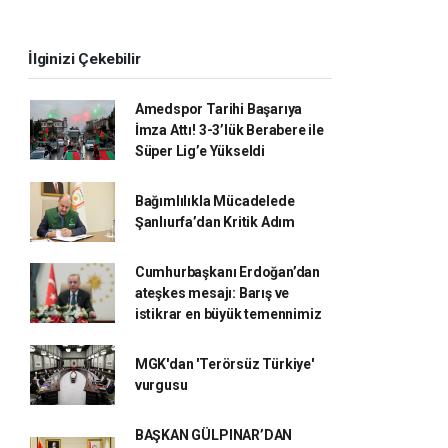
İlginizi Çekebilir
Amedspor Tarihi Başarıya
İmza Attı! 3-3’lük Berabere ile
Süper Lig’e Yükseldi
Bağımlılıkla Mücadelede
Şanlıurfa’dan Kritik Adım
Cumhurbaşkanı Erdoğan’dan
ateşkes mesajı: Barış ve
istikrar en büyük temennimiz
MGK'dan 'Terörsüz Türkiye'
vurgusu
BAŞKAN GÜLPINAR’DAN