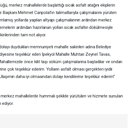
lüğü, merkez mahallelerde başlattığı sıcak asfalt atağını ekiplerin
iye Başkanı Mehmet Canpolat’ın talimatlarıyla çalışmalarını yürüten
lamış yollarda yapılan altyapı çalışmalarının ardından merkez
lemelerin ardından hazırlanan yolları sıcak asfaltın dökülmesiyle
kinlerinden tam not alıyor.
dolayı duydukları memnuniyeti mahalle sakinleri adına Belediye
diyesine teşekkür eden İpekyol Mahalle Muhtarı Zeynel Tavas,
l Mahallemizde önce kilit taşı söküm çalışmalarına başladılar ve ondan
ine çok teşekkür ederim. Yolların asfalt olması gerçekten iyidir.
Ulaşımın daha iyi olmasından dolayı kendilerine teşekkür ederim”
n merkez mahallelerde hummalı şekilde yürütülen ve hizmete sunulan
 ediyor.