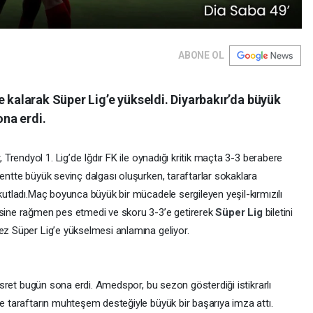
ABONE OL
e kalarak Süper Lig’e yükseldi. Diyarbakır’da büyük
ona erdi.
rendyol 1. Lig’de Iğdır FK ile oynadığı kritik maçta 3-3 berabere
Kentte büyük sevinç dalgası oluşurken, taraftarlar sokaklara
utladı.
Maç boyunca büyük bir mücadele sergileyen yeşil-kırmızılı
esine rağmen pes etmedi ve skoru 3-3’e getirerek
Süper Lig
biletini
ez Süper Lig’e yükselmesi anlamına geliyor.
 hasret bugün sona erdi. Amedspor, bu sezon gösterdiği istikrarlı
ve taraftarın muhteşem desteğiyle büyük bir başarıya imza attı.