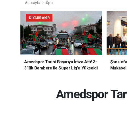
Anasayfa
Spor
DIYARBAKIR
Amedspor Tarihi Başarıya İmza Attı! 3-
Şanlıurf
3’lük Berabere ile Süper Lig’e Yükseldi
Mukabele
Amedspor Tari