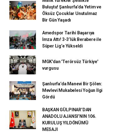
Minik Yürekler Şenlikte
Buluştu! Şanlıurfa’da Yetim ve
Öksüz Çocuklar Unutulmaz
Bir Gün Yaşadı
Amedspor Tarihi Başarıya
İmza Attı! 3-3’lük Berabere ile
Süper Lig’e Yükseldi
MGK'dan 'Terörsüz Türkiye'
vurgusu
Şanlıurfa’da Manevi Bir Şölen:
Mevlevi Mukabelesi Yoğun İlgi
Gördü
BAŞKAN GÜLPINAR’DAN
ANADOLU AJANSI’NIN 106.
KURULUŞ YILDÖNÜMÜ
MESAJI