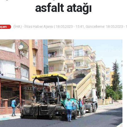
asfalt atağı
(İHA) - İhlas Haber Ajansı | 18.05.2023 - 15:41, Güncelleme: 18.05.2023 - 
aşam