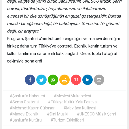
değil, kalpte de yankı bulur. Şanlıurfa’nın UNESCO Müzik Şehri
unvanı, türkülerimizin, hoyratlarımızın ve ilahilerimizin
evrensel bir dile dönüştüğünün en güzel göstergesidir. Burada
musiki bir eğlence değil, bir hatırlayıştır. Sema ise bir gösteri
değil, bir arayıştır.”
Program, Şanlıurfa’nın kültürel zenginliğini ve manevi derinliğini
bir kez daha tüm Türkiye’ye gösterdi. Etkinlik, kentin turizm ve
kültür tanıtımına da önemli katkı sağladı. Gece, toplu fotoğraf
çekimiyle sona erdi.
#Şanlıurfa Haberleri
#Mevlevi Mukabelesi
#Sema Gösterisi
#Türkiye Kültür Yolu Festivali
#Mehmet Kasım Gülpınar
#Mevlâna Külliyesi
#Manevi Etkinlik
#Dini Musiki
#UNESCO Müzik Şehri
#Şanlıurfa Kültürü
#Turizm Etkinlikleri