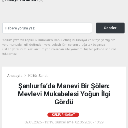
Gonder
Yorum yazarak Topluluk Kuralları’nı kabul etmiş bulunuyor ve siteye yaptığınız
yorumunuzla ilgili doğrudan veya dolaylı tüm sorumluluğu tek başınıza
üstleniyorsunuz. Yazılan tüm yorumlardan site yönetimi hiçbir şekilde sorumlu
tutulamaz.
Anasayfa
Kültür-Sanat
Şanlıurfa’da Manevi Bir Şölen:
Mevlevi Mukabelesi Yoğun İlgi
Gördü
KÜLTÜR-SANAT
02.05.2026 - 13:19, Güncelleme: 02.05.2026 - 13:29