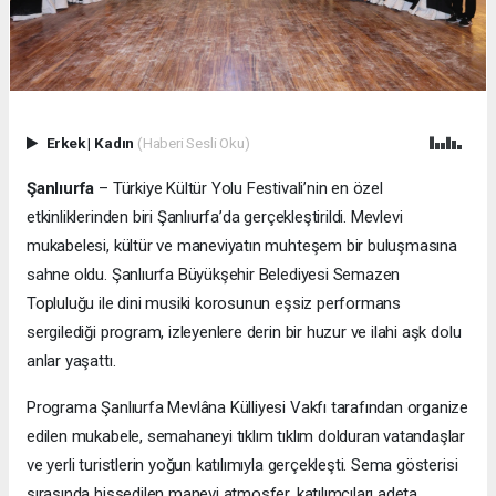
Erkek
|
Kadın
(Haberi Sesli Oku)
Şanlıurfa
– Türkiye Kültür Yolu Festivali’nin en özel
etkinliklerinden biri Şanlıurfa’da gerçekleştirildi. Mevlevi
mukabelesi, kültür ve maneviyatın muhteşem bir buluşmasına
sahne oldu. Şanlıurfa Büyükşehir Belediyesi Semazen
Topluluğu ile dini musiki korosunun eşsiz performans
sergilediği program, izleyenlere derin bir huzur ve ilahi aşk dolu
anlar yaşattı.
Programa
Şanlıurfa Mevlâna Külliyesi Vakfı tarafından organize
edilen mukabele, semahaneyi tıklım tıklım dolduran vatandaşlar
ve yerli turistlerin yoğun katılımıyla gerçekleşti. Sema gösterisi
sırasında hissedilen manevi atmosfer, katılımcıları adeta