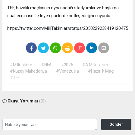
TFF, hazırlık maçlarının oynanacağı stadyumlar ve başlama
saatlerinin ise ilerleyen günlerde netleşeceğini duyurdu.
https://twitter.com/MilliTakimlar/status/2050229238419120475
#Milli Takım
#FIFA
#2026
#A Milli Takım
#Kuzey Makedonya
#Venezuela
#Hazırlık Maçı
#TFF
Okuyu Yorumları
(0)
Gonder