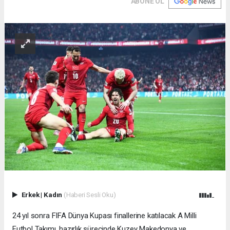
ABONE OL
Erkek
|
Kadın
(Haberi Sesli Oku)
24 yıl sonra FIFA Dünya Kupası finallerine katılacak A Milli
Futbol Takımı, hazırlık sürecinde Kuzey Makedonya ve