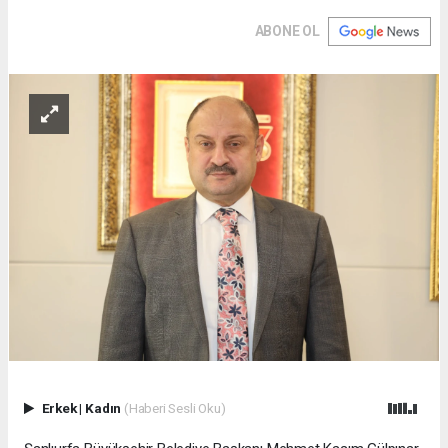
ABONE OL
Erkek
|
Kadın
(Haberi Sesli Oku)