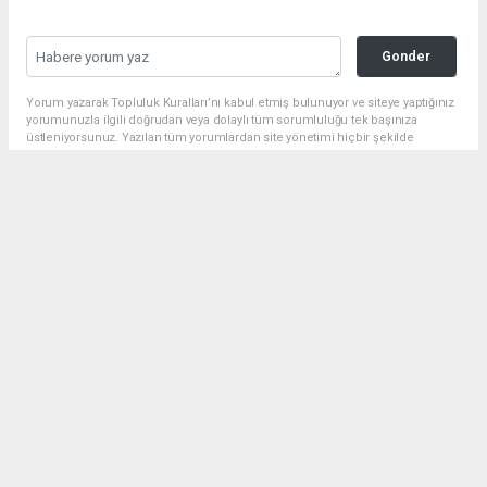
Gonder
Yorum yazarak Topluluk Kuralları’nı kabul etmiş bulunuyor ve siteye yaptığınız
yorumunuzla ilgili doğrudan veya dolaylı tüm sorumluluğu tek başınıza
üstleniyorsunuz. Yazılan tüm yorumlardan site yönetimi hiçbir şekilde
sorumlu tutulamaz.
Anasayfa
Siyaset
BAŞKAN GÜLPINAR: 19 MAYIS,
BİR MİLLETİN YENİDEN
DOĞUŞUDUR
SIYASET
18.05.2025 - 14:46, Güncelleme: 18.05.2025 - 14:46