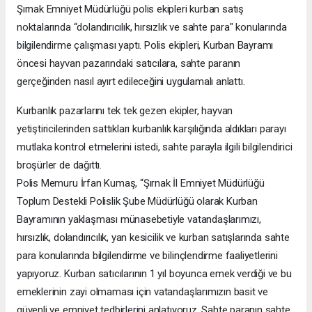
Şırnak Emniyet Müdürlüğü polis ekipleri kurban satış
noktalarında “dolandırıcılık, hırsızlık ve sahte para" konularında
bilgilendirme çalışması yaptı. Polis ekipleri, Kurban Bayramı
öncesi hayvan pazarındaki satıcılara, sahte paranın
gerçeğinden nasıl ayırt edileceğini uygulamalı anlattı.
Kurbanlık pazarlarını tek tek gezen ekipler, hayvan
yetiştiricilerinden sattıkları kurbanlık karşılığında aldıkları parayı
mutlaka kontrol etmelerini istedi, sahte parayla ilgili bilgilendirici
broşürler de dağıttı.
Polis Memuru İrfan Kumaş, “Şırnak İl Emniyet Müdürlüğü
Toplum Destekli Polislik Şube Müdürlüğü olarak Kurban
Bayramının yaklaşması münasebetiyle vatandaşlarımızı,
hırsızlık, dolandırıcılık, yan kesicilik ve kurban satışlarında sahte
para konularında bilgilendirme ve bilinçlendirme faaliyetlerini
yapıyoruz. Kurban satıcılarının 1 yıl boyunca emek verdiği ve bu
emeklerinin zayi olmaması için vatandaşlarımızın basit ve
güvenli ve emniyet tedbirlerini anlatıyoruz. Sahte paranın sahte