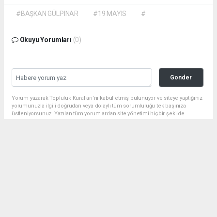
#BAŞKAN GÜLPINAR
#19 MAYIS
#
Okuyu Yorumları
(0)
Gonder
Yorum yazarak Topluluk Kuralları’nı kabul etmiş bulunuyor ve siteye yaptığınız
yorumunuzla ilgili doğrudan veya dolaylı tüm sorumluluğu tek başınıza
üstleniyorsunuz. Yazılan tüm yorumlardan site yönetimi hiçbir şekilde
sorumlu tutulamaz.
Anasayfa
Siyaset
BAŞKAN GÜLPINAR: 19 MAYIS,
BİR MİLLETİN YENİDEN
DOĞUŞUDUR