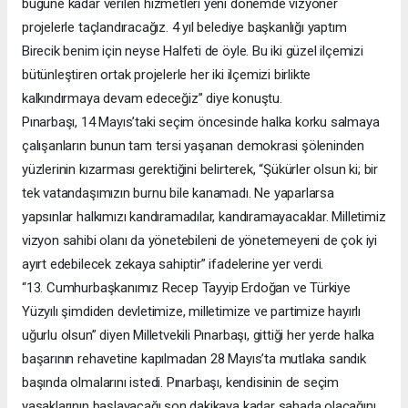
bugüne kadar verilen hizmetleri yeni dönemde vizyoner
projelerle taçlandıracağız. 4 yıl belediye başkanlığı yaptım
Birecik benim için neyse Halfeti de öyle. Bu iki güzel ilçemizi
bütünleştiren ortak projelerle her iki ilçemizi birlikte
kalkındırmaya devam edeceğiz” diye konuştu.
Pınarbaşı, 14 Mayıs’taki seçim öncesinde halka korku salmaya
çalışanların bunun tam tersi yaşanan demokrasi şöleninden
yüzlerinin kızarması gerektiğini belirterek, “Şükürler olsun ki; bir
tek vatandaşımızın burnu bile kanamadı. Ne yaparlarsa
yapsınlar halkımızı kandıramadılar, kandıramayacaklar. Milletimiz
vizyon sahibi olanı da yönetebileni de yönetemeyeni de çok iyi
ayırt edebilecek zekaya sahiptir” ifadelerine yer verdi.
“13. Cumhurbaşkanımız Recep Tayyip Erdoğan ve Türkiye
Yüzyılı şimdiden devletimize, milletimize ve partimize hayırlı
uğurlu olsun” diyen Milletvekili Pınarbaşı, gittiği her yerde halka
başarının rehavetine kapılmadan 28 Mayıs’ta mutlaka sandık
başında olmalarını istedi. Pınarbaşı, kendisinin de seçim
yasaklarının başlayacağı son dakikaya kadar sahada olacağını