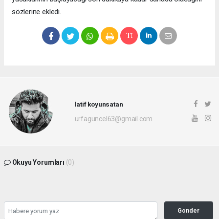
sözlerine ekledi.
latif koyunsatan
urfaguncel63@gmail.com
Okuyu Yorumları
(0)
Gonder