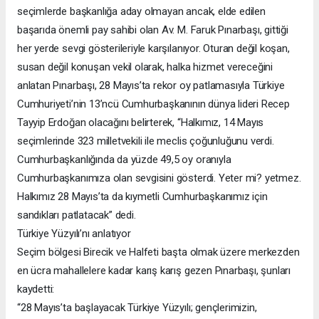
seçimlerde başkanlığa aday olmayan ancak, elde edilen
başarıda önemli pay sahibi olan Av. M. Faruk Pınarbaşı, gittiği
her yerde sevgi gösterileriyle karşılanıyor. Oturan değil koşan,
susan değil konuşan vekil olarak, halka hizmet vereceğini
anlatan Pınarbaşı, 28 Mayıs’ta rekor oy patlamasıyla Türkiye
Cumhuriyeti’nin 13’ncü Cumhurbaşkanının dünya lideri Recep
Tayyip Erdoğan olacağını belirterek, “Halkımız, 14 Mayıs
seçimlerinde 323 milletvekili ile meclis çoğunluğunu verdi.
Cumhurbaşkanlığında da yüzde 49,5 oy oranıyla
Cumhurbaşkanımıza olan sevgisini gösterdi. Yeter mi? yetmez.
Halkımız 28 Mayıs’ta da kıymetli Cumhurbaşkanımız için
sandıkları patlatacak” dedi.
Türkiye Yüzyılı’nı anlatıyor
Seçim bölgesi Birecik ve Halfeti başta olmak üzere merkezden
en ücra mahallelere kadar karış karış gezen Pınarbaşı, şunları
kaydetti:
“28 Mayıs’ta başlayacak Türkiye Yüzyılı; gençlerimizin,