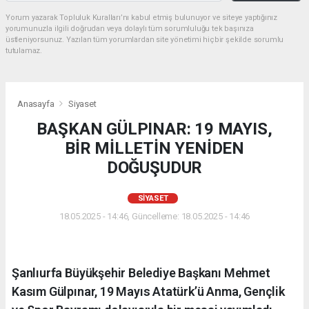
Yorum yazarak Topluluk Kuralları’nı kabul etmiş bulunuyor ve siteye yaptığınız
yorumunuzla ilgili doğrudan veya dolaylı tüm sorumluluğu tek başınıza
üstleniyorsunuz. Yazılan tüm yorumlardan site yönetimi hiçbir şekilde sorumlu
tutulamaz.
Anasayfa
Siyaset
BAŞKAN GÜLPINAR: 19 MAYIS,
BİR MİLLETİN YENİDEN
DOĞUŞUDUR
SIYASET
18.05.2025 - 14:46, Güncelleme: 18.05.2025 - 14:46
Şanlıurfa Büyükşehir Belediye Başkanı Mehmet
Kasım Gülpınar, 19 Mayıs Atatürk’ü Anma, Gençlik