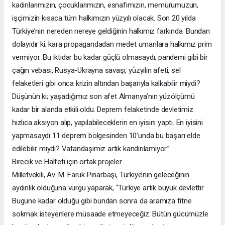
kadınlarımızın, çocuklarımızın, esnafımızın, memurumuzun,
işçimizin kısaca tüm halkımızın yüzyılı olacak. Son 20 yılda
Türkiye’nin nereden nereye geldiğinin halkımız farkında. Bundan
dolayıdır ki; kara propagandadan medet umanlara halkımız prim
vermiyor. Bu iktidar bu kadar güçlü olmasaydı, pandemi gibi bir
çağın vebası, Rusya-Ukrayna savaşı, yüzyılın afeti, sel
felaketleri gibi onca krizin altından başarıyla kalkabilir miydi?
Düşünün ki; yaşadığımız son afet Almanya’nın yüzölçümü
kadar bir alanda etkili oldu. Deprem felaketinde devletimiz
hızlıca aksiyon alıp, yapılabileceklerin en iyisini yaptı. En iyisini
yapmasaydı 11 deprem bölgesinden 10’unda bu başarı elde
edilebilir miydi? Vatandaşımız artık kandırılamıyor.”
Birecik ve Halfeti için ortak projeler
Milletvekili, Av. M. Faruk Pınarbaşı, Türkiye’nin geleceğinin
aydınlık olduğuna vurgu yaparak, “Türkiye artık büyük devlettir.
Bugüne kadar olduğu gibi bundan sonra da aramıza fitne
sokmak isteyenlere müsaade etmeyeceğiz. Bütün gücümüzle