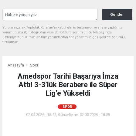
Gonder
Yorum yazarak Topluluk Kuralları’nı kabul etmiş bulunuyor ve siteye yaptığınız
yorumunuzla ilgili doğrudan veya dolaylı tüm sorumluluğu tek başınıza
üstleniyorsunuz. Yazılan tüm yorumlardan site yönetimi hiçbir şekilde sorumlu
tutulamaz.
Anasayfa
Spor
Amedspor Tarihi Başarıya İmza
Attı! 3-3’lük Berabere ile Süper
Lig’e Yükseldi
SPOR
02.05.2026 - 18:42, Güncelleme: 02.05.2026 - 18:58