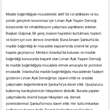
Madde bağımlılığıyla mücadelede aktif bir rol aldıklarını ve bu
yönde gençlerin korunması için Liman Ayık Yaşam Derneği
bünyesinde bir rehabilitasyon çalışması yaptıklarını anlatan
Başkan Gülpınar, Bir genç insanın hayatının kurtulması, toplum
ve bizim için son derece önemlidir. Buna binaen Şanlıurfa'da
madde bağımlılığı ile mücadele kapsamında önemli bir proje
hayata geçiriyoruz. Merkezi İstanbul’da bulunan ve madde
bağımlılığı konusunda başarılı olan Liman Ayık Yaşam Derneği
ile madde bağımlılığıyla mücadele etmek amacıyla bir protokol
imzaladık. İstanbul’da madde bağımlılığıyla mücadelede faaliyet
gösteren Liman Ayık Derneğimizi ziyaret ettik ve oradaki
çalışmaları değerlendirerek Şanlıurfa’ya davet ettik. Uyuşturucu
kullanmış kardeşlerimizin hikayelerini dinledik. Burada yapılan
çalışmalarda önemli başarı hikayeleri var, dernek
yöneticilerimizi Şanlıurfa’mıza davet ettik. Her türlü imkanları
sağlamaya hazırız dedik. Dernek faaliyetleri için Eyyübiye