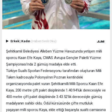
Erkek
|
Kadın
(Haberi Sesli Oku)
Şehitkamil Belediyesi Alleben Yüzme Havuzunda yetişen milli
sporcu Kaan Efe Kaya, CMAS Avrupa Gençler Paletli Yüzme
Şampiyonası’nda 2 gümüş madalya elde etti.
Türkiye Sualtı Sporları Federasyonu tarafından oluşturan Milli
Takım kadrosuyla Polonya’nın Poznan kentindeki
organizasyonda palet vuran Şehitkamilli Milli Sporcu Kaan Efe
Kaya, 200 metre çift palet disiplininde 1.40.94’lük derecesiyle ve
400 metre çift palet disiplininde 3.43.52’lik derecesiyle gümüş
madalyanın sahibi oldu. Ödül kürsüsünde çifte mutluluk
yaşayan milli sporcu Kaya, elde ettiği başarıyla sualtı camiasına