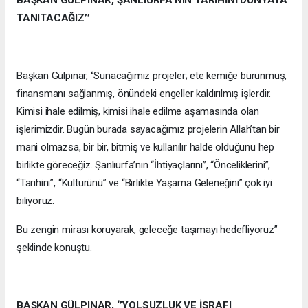
TANITACAĞIZ’’
Başkan Gülpınar, ‘’Sunacağımız projeler; ete kemiğe bürünmüş,
finansmanı sağlanmış, önündeki engeller kaldırılmış işlerdir.
Kimisi ihale edilmiş, kimisi ihale edilme aşamasında olan
işlerimizdir. Bugün burada sayacağımız projelerin Allah’tan bir
mani olmazsa, bir bir, bitmiş ve kullanılır halde olduğunu hep
birlikte göreceğiz. Şanlıurfa’nın “İhtiyaçlarını”, “Önceliklerini”,
“Tarihini”, “Kültürünü” ve “Birlikte Yaşama Geleneğini” çok iyi
biliyoruz.
Bu zengin mirası koruyarak, geleceğe taşımayı hedefliyoruz’’
şeklinde konuştu.
BAŞKAN GÜLPINAR, ‘’YOLSUZLUK VE İSRAFI