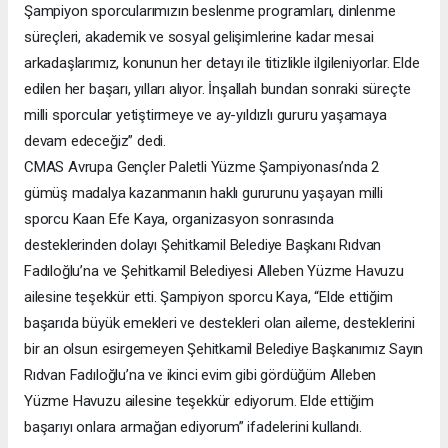
Şampiyon sporcularımızın beslenme programları, dinlenme
süreçleri, akademik ve sosyal gelişimlerine kadar mesai
arkadaşlarımız, konunun her detayı ile titizlikle ilgileniyorlar. Elde
edilen her başarı, yılları alıyor. İnşallah bundan sonraki süreçte
milli sporcular yetiştirmeye ve ay-yıldızlı gururu yaşamaya
devam edeceğiz” dedi.
CMAS Avrupa Gençler Paletli Yüzme Şampiyonası’nda 2
gümüş madalya kazanmanın haklı gururunu yaşayan milli
sporcu Kaan Efe Kaya, organizasyon sonrasında
desteklerinden dolayı Şehitkamil Belediye Başkanı Rıdvan
Fadıloğlu’na ve Şehitkamil Belediyesi Alleben Yüzme Havuzu
ailesine teşekkür etti. Şampiyon sporcu Kaya, “Elde ettiğim
başarıda büyük emekleri ve destekleri olan aileme, desteklerini
bir an olsun esirgemeyen Şehitkamil Belediye Başkanımız Sayın
Rıdvan Fadıloğlu’na ve ikinci evim gibi gördüğüm Alleben
Yüzme Havuzu ailesine teşekkür ediyorum. Elde ettiğim
başarıyı onlara armağan ediyorum” ifadelerini kullandı.