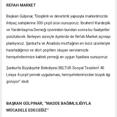
REFAH MARKET
Başkan Gülpınar, ‘’Disiplinli ve denetimli yapısıyla marketimizde
ihtiyaç sahiplerine 300 çeşit ürün sunuyoruz. İbrahim’i Kardeşlik
ve Yardımlaşma Derneği üzerinden bundan sonra bu faaliyetler
yürütülecek. İlerleyen süreçte ilçelerde de Refah Market açmayı
planlıyoruz. Şanlıurfa ve Anadolu mutfağının en leziz ürünleriyle
hazırladığımız ve dört çeşitten oluşan servisimizle
hemşehrilerimize kaliteli yemeği en uygun fiyatlara sunuyoruz.
Şanlıurfa Büyükşehir Belediyesi BELTUR Sosyal Tesisleri! 40
Liraya 4 çeşit yemek uygulaması, hemşehrilerimizden büyük ilgi
görüyor’’ dedi.
BAŞKAN GÜLPINAR, ‘’MADDE BAĞIMLILIĞIYLA
MÜCADELE EDECEĞİZ’’