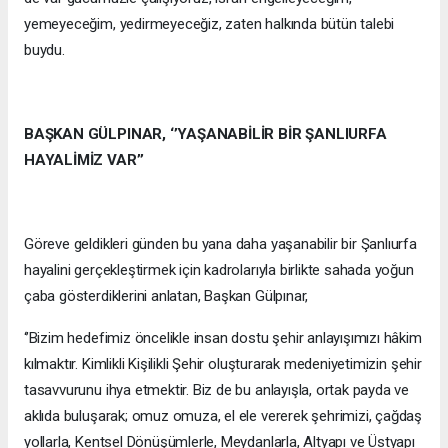
yemeyeceğim, yedirmeyeceğiz, zaten halkında bütün talebi
buydu.
BAŞKAN GÜLPINAR, ‘’YAŞANABİLİR BİR ŞANLIURFA
HAYALİMİZ VAR’’
Göreve geldikleri günden bu yana daha yaşanabilir bir Şanlıurfa
hayalini gerçekleştirmek için kadrolarıyla birlikte sahada yoğun
çaba gösterdiklerini anlatan, Başkan Gülpınar,
‘’Bizim hedefimiz öncelikle insan dostu şehir anlayışımızı hâkim
kılmaktır. Kimlikli Kişilikli Şehir oluşturarak medeniyetimizin şehir
tasavvurunu ihya etmektir. Biz de bu anlayışla, ortak payda ve
aklıda buluşarak; omuz omuza, el ele vererek şehrimizi, çağdaş
yollarla, Kentsel Dönüşümlerle, Meydanlarla, Altyapı ve Üstyapı