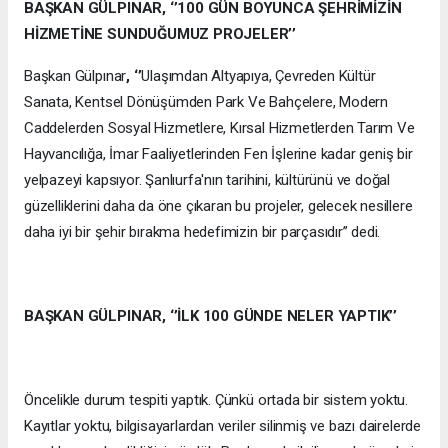
BAŞKAN GÜLPINAR, ‘’100 GÜN BOYUNCA ŞEHRİMİZİN
HİZMETİNE SUNDUĞUMUZ PROJELER’’
Başkan Gülpınar
, ‘’
Ulaşımdan Altyapıya, Çevreden Kültür
Sanata, Kentsel Dönüşümden Park Ve Bahçelere, Modern
Caddelerden Sosyal Hizmetlere, Kırsal Hizmetlerden Tarım Ve
Hayvancılığa, İmar Faaliyetlerinden Fen İşlerine kadar geniş bir
yelpazeyi kapsıyor. Şanlıurfa'nın tarihini, kültürünü ve doğal
güzelliklerini daha da öne çıkaran bu projeler, gelecek nesillere
daha iyi bir şehir bırakma hedefimizin bir parçasıdır’’ dedi.
BAŞKAN GÜLPINAR, ‘’İLK 100 GÜNDE NELER YAPTIK’’
Öncelikle durum tespiti yaptık. Çünkü ortada bir sistem yoktu.
Kayıtlar yoktu, bilgisayarlardan veriler silinmiş ve bazı dairelerde