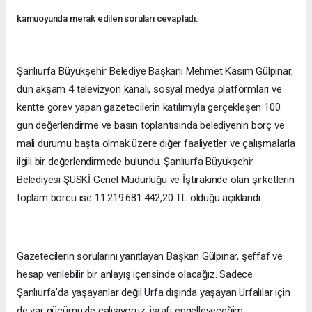
kamuoyunda merak edilen soruları cevapladı.
Şanlıurfa Büyükşehir Belediye Başkanı Mehmet Kasım Gülpınar,
dün akşam 4 televizyon kanalı, sosyal medya platformları ve
kentte görev yapan gazetecilerin katılımıyla gerçekleşen 100
gün değerlendirme ve basın toplantısında belediyenin borç ve
mali durumu başta olmak üzere diğer faaliyetler ve çalışmalarla
ilgili bir değerlendirmede bulundu. Şanlıurfa Büyükşehir
Belediyesi ŞUSKİ Genel Müdürlüğü ve İştirakinde olan şirketlerin
toplam borcu ise 11.219.681.442,20 TL olduğu açıklandı.
Gazetecilerin sorularını yanıtlayan Başkan Gülpınar, şeffaf ve
hesap verilebilir bir anlayış içerisinde olacağız. Sadece
Şanlıurfa’da yaşayanlar değil Urfa dışında yaşayan Urfalılar için
de var gücümüzle çalışıyoruz, israfı engelleyeceğim,