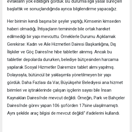
evrakların yok edildiğini gördük. Bu durumla ilgili yasal süreçleri
başlattık ve sonuçlandığında ayrıca bilgilendirme yapacağız.
Her birimin kendi başına bir şeyler yaptığı, Kimsenin kimseden
haberi olmadığı, İhtiyaçların temininde bile ortak hareket
edilmediği bir yapı mevcuttu. Örneklerle Durumu Açıklamak
Gerekirse: Kadın ve Aile Hizmetleri Dairesi Başkanlığına, Dış
İlişkiler ve Göç Dairesi’ne hibe tabletler alınmış. Ancak bu
tabletler depolarda dururken, belediye bütçesinden harcama
yapılarak Sosyal Hizmetler Dairemize tablet alımı yapılmış.
Dolayısıyla, bütüncül bir yaklaşımla yönetilmeyen bir yapı
gördük. Daha Fazlası da Var, Büyükşehir Belediyesi ana hizmet
birimleri ve iştiraklerinde çalışan işçilerin sayısı bile İnsan
Kaynakları Dairesi’nde mevcut değildi. Örneğin, Park ve Bahçeler
Dairesi’nde görev yapan 106 şoförden 17’sine ulaşılmamıştı.
Aynı şekilde araç bilgisi de mevcut değildi’’ ifadelerini kullandı.