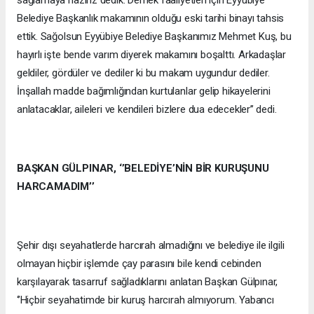
Belediye Başkanlık makamının olduğu eski tarihi binayı tahsis
ettik. Sağolsun Eyyübiye Belediye Başkanımız Mehmet Kuş, bu
hayırlı işte bende varım diyerek makamını boşalttı. Arkadaşlar
geldiler, gördüler ve dediler ki bu makam uygundur dediler.
İnşallah madde bağımlığından kurtulanlar gelip hikayelerini
anlatacaklar, aileleri ve kendileri bizlere dua edecekler’’ dedi.
BAŞKAN GÜLPINAR, ‘’BELEDİYE’NİN BİR KURUŞUNU
HARCAMADIM’’
Şehir dışı seyahatlerde harcırah almadığını ve belediye ile ilgili
olmayan hiçbir işlemde çay parasını bile kendi cebinden
karşılayarak tasarruf sağladıklarını anlatan Başkan Gülpınar,
‘’Hiçbir seyahatimde bir kuruş harcırah almıyorum. Yabancı