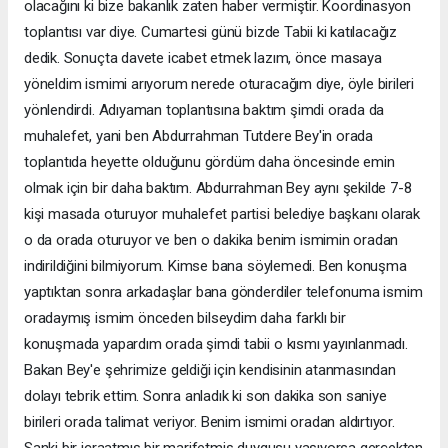
olacağını ki bize bakanlık zaten haber vermiştir. Koordinasyon
toplantısı var diye. Cumartesi günü bizde Tabii ki katılacağız
dedik. Sonuçta davete icabet etmek lazım, önce masaya
yöneldim ismimi arıyorum nerede oturacağım diye, öyle birileri
yönlendirdi. Adıyaman toplantısına baktım şimdi orada da
muhalefet, yani ben Abdurrahman Tutdere Bey'in orada
toplantıda heyette olduğunu gördüm daha öncesinde emin
olmak için bir daha baktım. Abdurrahman Bey aynı şekilde 7-8
kişi masada oturuyor muhalefet partisi belediye başkanı olarak
o da orada oturuyor ve ben o dakika benim ismimin oradan
indirildiğini bilmiyorum. Kimse bana söylemedi. Ben konuşma
yaptıktan sonra arkadaşlar bana gönderdiler telefonuma ismim
oradaymış ismim önceden bilseydim daha farklı bir
konuşmada yapardım orada şimdi tabii o kısmı yayınlanmadı.
Bakan Bey'e şehrimize geldiği için kendisinin atanmasından
dolayı tebrik ettim. Sonra anladık ki son dakika son saniye
birileri orada talimat veriyor. Benim ismimi oradan aldırtıyor.
Sanki bir icraatmış bir marifetmiş duygusu yaşıyorsa gerçekten