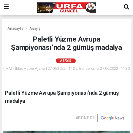
Anasayfa
Asayiş
Paletli Yüzme Avrupa
Şampiyonası’nda 2 gümüş madalya
ASAYIŞ
(İHA) - İhlas Haber Ajansı | 27.06.2022 - 14:25, Güncelleme: 27.06.2022 - 11:30
Paletli Yüzme Avrupa Şampiyonası’nda 2 gümüş
madalya
ABONE OL