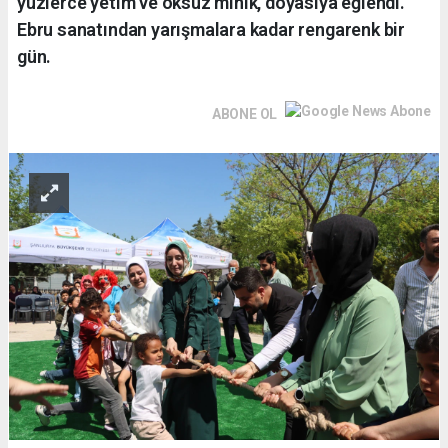
yüzlerce yetim ve öksüz minik, doyasıya eğlendi.
Ebru sanatından yarışmalara kadar rengarenk bir
gün.
ABONE OL