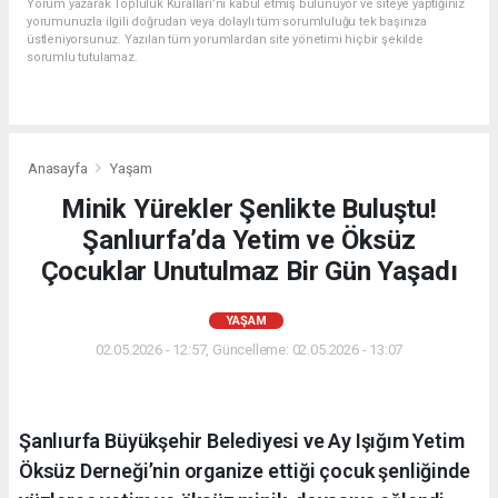
Yorum yazarak Topluluk Kuralları’nı kabul etmiş bulunuyor ve siteye yaptığınız
yorumunuzla ilgili doğrudan veya dolaylı tüm sorumluluğu tek başınıza
üstleniyorsunuz. Yazılan tüm yorumlardan site yönetimi hiçbir şekilde
sorumlu tutulamaz.
Anasayfa
Yaşam
Minik Yürekler Şenlikte Buluştu!
Şanlıurfa’da Yetim ve Öksüz
Çocuklar Unutulmaz Bir Gün Yaşadı
YAŞAM
02.05.2026 - 12:57, Güncelleme: 02.05.2026 - 13:07
Şanlıurfa Büyükşehir Belediyesi ve Ay Işığım Yetim
Öksüz Derneği’nin organize ettiği çocuk şenliğinde