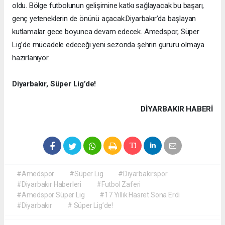
oldu. Bölge futbolunun gelişimine katkı sağlayacak bu başarı,
genç yeteneklerin de önünü açacak.
Diyarbakır’da başlayan
kutlamalar gece boyunca devam edecek. Amedspor, Süper
Lig’de mücadele edeceği yeni sezonda şehrin gururu olmaya
hazırlanıyor.
Diyarbakır, Süper Lig’de!
DIYARBAKIR HABERİ
#Amedspor
#Süper Lig
#Diyarbakırspor
#Diyarbakır Haberleri
#Futbol Zaferi
#Amedspor Süper Lig
#17 Yıllık Hasret Sona Erdi
#Diyarbakır
# Süper Lig’de!