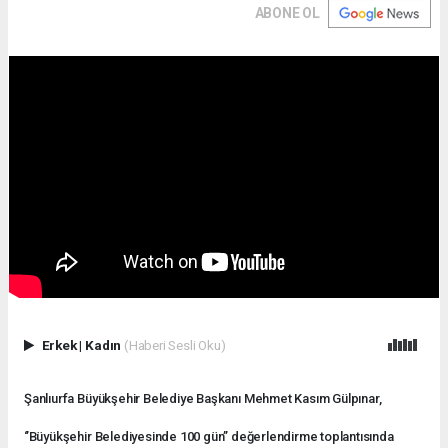
ABONE OL
Erkek
|
Kadın
(Haberi Sesli Oku)
Şanlıurfa Büyükşehir Belediye Başkanı Mehmet Kasım Gülpınar,
‘’Büyükşehir Belediyesinde 100 gün’’ değerlendirme toplantısında