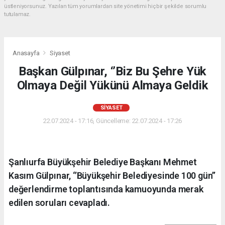
üstleniyorsunuz. Yazılan tüm yorumlardan site yönetimi hiçbir şekilde sorumlu
tutulamaz.
Anasayfa
Siyaset
Başkan Gülpınar, ‘’Biz Bu Şehre Yük
Olmaya Değil Yükünü Almaya Geldik
SIYASET
22.07.2024 - 17:16, Güncelleme: 22.07.2024 - 17:26
Şanlıurfa Büyükşehir Belediye Başkanı Mehmet
Kasım Gülpınar, ‘’Büyükşehir Belediyesinde 100 gün’’
değerlendirme toplantısında kamuoyunda merak
edilen soruları cevapladı.