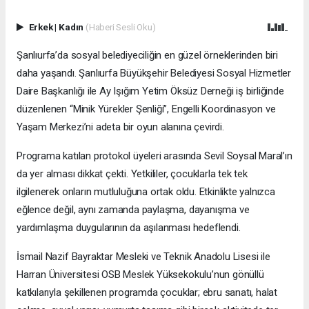
Erkek
|
Kadın
(Haberi Sesli Oku)
Şanlıurfa’da sosyal belediyeciliğin en güzel örneklerinden biri
daha yaşandı. Şanlıurfa Büyükşehir Belediyesi Sosyal Hizmetler
Daire Başkanlığı ile Ay Işığım Yetim Öksüz Derneği iş birliğinde
düzenlenen “Minik Yürekler Şenliği”, Engelli Koordinasyon ve
Yaşam Merkezi’ni adeta bir oyun alanına çevirdi.
Programa katılan protokol üyeleri arasında Sevil Soysal Maral’ın
da yer alması dikkat çekti. Yetkililer, çocuklarla tek tek
ilgilenerek onların mutluluğuna ortak oldu. Etkinlikte yalnızca
eğlence değil, aynı zamanda paylaşma, dayanışma ve
yardımlaşma duygularının da aşılanması hedeflendi.
İsmail Nazif Bayraktar Mesleki ve Teknik Anadolu Lisesi ile
Harran Üniversitesi OSB Meslek Yüksekokulu’nun gönüllü
katkılarıyla şekillenen programda çocuklar; ebru sanatı, halat