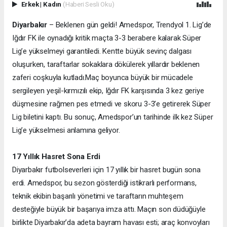
Erkek
|
Kadın
(Haberi Sesli Oku)
Diyarbakır
– Beklenen gün geldi! Amedspor, Trendyol 1. Lig’de
Iğdır FK ile oynadığı kritik maçta 3-3 berabere kalarak Süper
Lig’e yükselmeyi garantiledi. Kentte büyük sevinç dalgası
oluşurken, taraftarlar sokaklara dökülerek yıllardır beklenen
zaferi coşkuyla kutladı.
Maç boyunca büyük bir mücadele
sergileyen yeşil-kırmızılı ekip, Iğdır FK karşısında 3 kez geriye
düşmesine rağmen pes etmedi ve skoru 3-3’e getirerek Süper
Lig biletini kaptı. Bu sonuç, Amedspor’un tarihinde ilk kez Süper
Lig’e yükselmesi anlamına geliyor.
17 Yıllık Hasret Sona Erdi
Diyarbakır futbolseverleri için 17 yıllık bir hasret bugün sona
erdi. Amedspor, bu sezon gösterdiği istikrarlı performans,
teknik ekibin başarılı yönetimi ve taraftarın muhteşem
desteğiyle büyük bir başarıya imza attı. Maçın son düdüğüyle
birlikte Diyarbakır’da adeta bayram havası esti; araç konvoyları