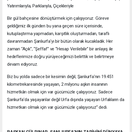
Yatırımlarıyla, Parklarıyla, Çiçekleriyle
Bir gül bahçesine dönüştürmek için çalışıyoruz. Göreve
geldiğimiz ilk günden bu yana geçen süre içerisinde,
kutuplaştırma yapmadan, karşıtlık oluşturmadan, taraflı
davranmadan Şanlıurfa'yı bir bütün olarak kucakladık. Her
zaman “Açık”, “Şeffaf” ve “Hesap Verilebilir” bir anlayış ile
hedeflerimize doğru yürüyeceğimizi belirttik ve belirtmeye
devam ediyoruz.
Biz bu yolda sadece bir kesimin değil, Şanlıurfa'nın 19.451
kilometrekaresinde yaşayan, 2 milyonu aşkın insanının
hizmetkârı olmak için var gücümüzle çalışıyoruz. Sadece
Şanlıurfa’da yaşayanlar değil Urfa dışında yaşayan Urfalıların da
hizmetkarı olmak için var gücümüzle çalışıyoruz’’ dedi.
BAŞKAN GÜLPINAR, ŞANLIURFA’NIN TARİHİNİ DÜNYAYA