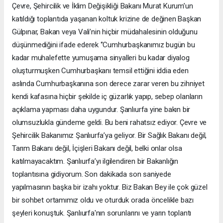
Çevre, Şehircilik ve İklim Değişikliği Bakanı Murat Kurum’un
katıldığı toplantıda yaşanan koltuk krizine de değinen Başkan
Gülpınar, Bakan veya Vali’nin hiçbir müdahalesinin olduğunu
düşünmediğini ifade ederek ‘’Cumhurbaşkanımız bugün bu
kadar muhalefette yumuşama sinyalleri bu kadar diyalog
oluşturmuşken Cumhurbaşkanı temsil ettiğini iddia eden
aslında Cumhurbaşkanına son derece zarar veren bu zihniyet
kendi kafasına hiçbir şekilde iç güzarlık yapıp, sebep olanların
açıklama yapması daha uygundur. Şanlıurfa yine bakın bir
olumsuzlukla gündeme geldi. Bu beni rahatsız ediyor. Çevre ve
Şehircilik Bakanımız Şanlıurfa’ya geliyor. Bir Sağlık Bakanı değil,
Tarım Bakanı değil, İçişleri Bakanı değil, belki onlar olsa
katılmayacaktım. Şanlıurfa’yı ilgilendiren bir Bakanlığın
toplantısına gidiyorum. Son dakikada son saniyede
yapılmasının başka bir izahı yoktur. Biz Bakan Bey ile çok güzel
bir sohbet ortamımız oldu ve oturduk orada öncelikle bazı
şeyleri konuştuk. Şanlıurfa'nın sorunlarını ve yarın toplantı