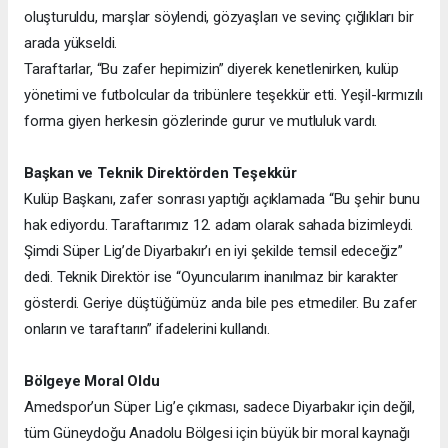
oluşturuldu, marşlar söylendi, gözyaşları ve sevinç çığlıkları bir
arada yükseldi.
Taraftarlar, “Bu zafer hepimizin” diyerek kenetlenirken, kulüp
yönetimi ve futbolcular da tribünlere teşekkür etti. Yeşil-kırmızılı
forma giyen herkesin gözlerinde gurur ve mutluluk vardı.
Başkan ve Teknik Direktörden Teşekkür
Kulüp Başkanı, zafer sonrası yaptığı açıklamada “Bu şehir bunu
hak ediyordu. Taraftarımız 12. adam olarak sahada bizimleydi.
Şimdi Süper Lig’de Diyarbakır’ı en iyi şekilde temsil edeceğiz”
dedi. Teknik Direktör ise “Oyuncularım inanılmaz bir karakter
gösterdi. Geriye düştüğümüz anda bile pes etmediler. Bu zafer
onların ve taraftarın” ifadelerini kullandı.
Bölgeye Moral Oldu
Amedspor’un Süper Lig’e çıkması, sadece Diyarbakır için değil,
tüm Güneydoğu Anadolu Bölgesi için büyük bir moral kaynağı