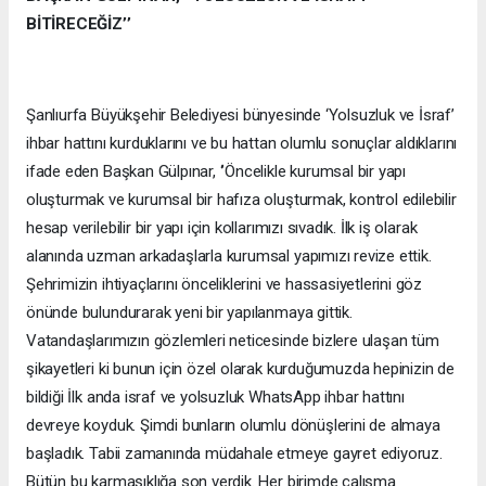
BİTİRECEĞİZ’’
Şanlıurfa Büyükşehir Belediyesi bünyesinde ‘Yolsuzluk ve İsraf’
ihbar hattını kurduklarını ve bu hattan olumlu sonuçlar aldıklarını
ifade eden Başkan Gülpınar, ‘’Öncelikle kurumsal bir yapı
oluşturmak ve kurumsal bir hafıza oluşturmak, kontrol edilebilir
hesap verilebilir bir yapı için kollarımızı sıvadık. İlk iş olarak
alanında uzman arkadaşlarla kurumsal yapımızı revize ettik.
Şehrimizin ihtiyaçlarını önceliklerini ve hassasiyetlerini göz
önünde bulundurarak yeni bir yapılanmaya gittik.
Vatandaşlarımızın gözlemleri neticesinde bizlere ulaşan tüm
şikayetleri ki bunun için özel olarak kurduğumuzda hepinizin de
bildiği İlk anda israf ve yolsuzluk WhatsApp ihbar hattını
devreye koyduk. Şimdi bunların olumlu dönüşlerini de almaya
başladık. Tabii zamanında müdahale etmeye gayret ediyoruz.
Bütün bu karmaşıklığa son verdik. Her birimde çalışma