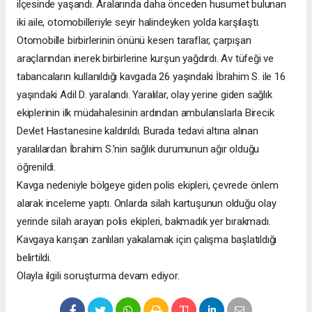
ilçesinde yaşandı. Aralarında daha önceden husumet bulunan
iki aile, otomobilleriyle seyir halindeyken yolda karşılaştı.
Otomobille birbirlerinin önünü kesen taraflar, çarpışan
araçlarından inerek birbirlerine kurşun yağdırdı. Av tüfeği ve
tabancaların kullanıldığı kavgada 26 yaşındaki İbrahim S. ile 16
yaşındaki Adil D. yaralandı. Yaralılar, olay yerine giden sağlık
ekiplerinin ilk müdahalesinin ardından ambulanslarla Birecik
Devlet Hastanesine kaldırıldı. Burada tedavi altına alınan
yaralılardan İbrahim S.’nin sağlık durumunun ağır olduğu
öğrenildi.
Kavga nedeniyle bölgeye giden polis ekipleri, çevrede önlem
alarak inceleme yaptı. Onlarda silah kartuşunun olduğu olay
yerinde silah arayan polis ekipleri, bakmadık yer bırakmadı.
Kavgaya karışan zanlıları yakalamak için çalışma başlatıldığı
belirtildi.
Olayla ilgili soruşturma devam ediyor.