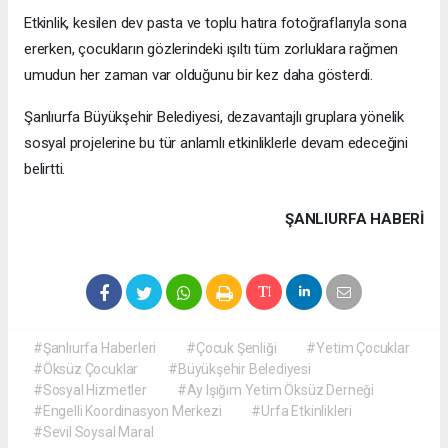
Etkinlik, kesilen dev pasta ve toplu hatıra fotoğraflarıyla sona
ererken, çocukların gözlerindeki ışıltı tüm zorluklara rağmen
umudun her zaman var olduğunu bir kez daha gösterdi.
Şanlıurfa Büyükşehir Belediyesi, dezavantajlı gruplara yönelik
sosyal projelerine bu tür anlamlı etkinliklerle devam edeceğini
belirtti.
ŞANLIURFA HABERİ
#Şanlıurfa Haberleri
#Çocuk Şenliği
#Yetim Çocuklar
#Öksüz Çocuklar
#Büyükşehir Belediyesi
#Sosyal Hizmetler
#Ay Işığım Yetim Öksüz Derneği
#Engelli Koordinasyon Merkezi
#Urfa Etkinlikleri
#Sevil Soysal Maral