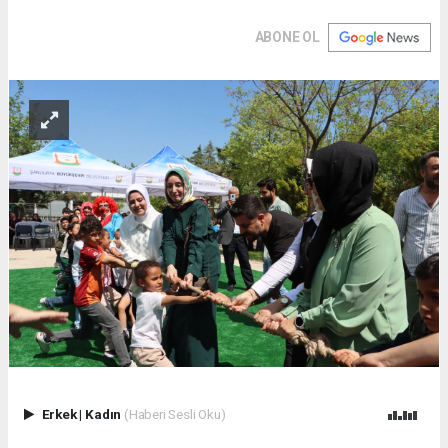
ABONE OL
Erkek
|
Kadın
(Haberi Sesli Oku)