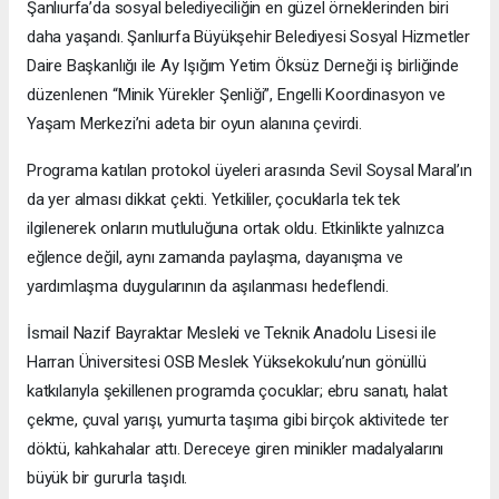
Şanlıurfa’da sosyal belediyeciliğin en güzel örneklerinden biri
daha yaşandı. Şanlıurfa Büyükşehir Belediyesi Sosyal Hizmetler
Daire Başkanlığı ile Ay Işığım Yetim Öksüz Derneği iş birliğinde
düzenlenen “Minik Yürekler Şenliği”, Engelli Koordinasyon ve
Yaşam Merkezi’ni adeta bir oyun alanına çevirdi.
Programa katılan protokol üyeleri arasında Sevil Soysal Maral’ın
da yer alması dikkat çekti. Yetkililer, çocuklarla tek tek
ilgilenerek onların mutluluğuna ortak oldu. Etkinlikte yalnızca
eğlence değil, aynı zamanda paylaşma, dayanışma ve
yardımlaşma duygularının da aşılanması hedeflendi.
İsmail Nazif Bayraktar Mesleki ve Teknik Anadolu Lisesi ile
Harran Üniversitesi OSB Meslek Yüksekokulu’nun gönüllü
katkılarıyla şekillenen programda çocuklar; ebru sanatı, halat
çekme, çuval yarışı, yumurta taşıma gibi birçok aktivitede ter
döktü, kahkahalar attı. Dereceye giren minikler madalyalarını
büyük bir gururla taşıdı.