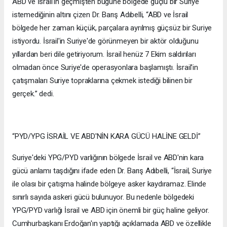
ABD ve İsrail'in geçmişten bugüne bölgede güçlü bir Suriye
istemediğinin altını çizen Dr. Barış Adıbelli, “ABD ve İsrail
bölgede her zaman küçük, parçalara ayrılmış güçsüz bir Suriye
istiyordu. İsrail'in Suriye'de görünmeyen bir aktör olduğunu
yıllardan beri dile getiriyorum. İsrail henüz 7 Ekim saldırıları
olmadan önce Suriye'de operasyonlara başlamıştı. İsrail'in
çatışmaları Suriye topraklarına çekmek istediği bilinen bir
gerçek.” dedi.
“PYD/YPG İSRAİL VE ABD'NİN KARA GÜCÜ HALİNE GELDİ”
Suriye'deki YPG/PYD varlığının bölgede İsrail ve ABD'nin kara
gücü anlamı taşdığını ifade eden Dr. Barış Adıbelli, “İsrail, Suriye
ile olası bir çatışma halinde bölgeye asker kaydıramaz. Elinde
sınırlı sayıda askeri gücü bulunuyor. Bu nedenle bölgedeki
YPG/PYD varlığı İsrail ve ABD için önemli bir güç haline geliyor.
Cumhurbaşkanı Erdoğan'ın yaptığı açıklamada ABD ve özellikle