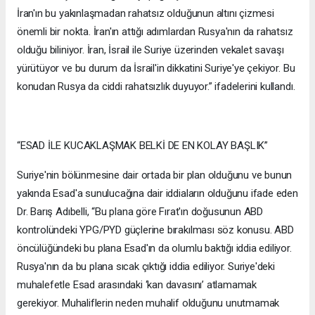
İran'ın bu yakınlaşmadan rahatsız olduğunun altını çizmesi
önemli bir nokta. İran'ın attığı adımlardan Rusya'nın da rahatsız
olduğu biliniyor. İran, İsrail ile Suriye üzerinden vekalet savaşı
yürütüyor ve bu durum da İsrail'in dikkatini Suriye'ye çekiyor. Bu
konudan Rusya da ciddi rahatsızlık duyuyor.” ifadelerini kullandı.
“ESAD İLE KUCAKLAŞMAK BELKİ DE EN KOLAY BAŞLIK”
Suriye'nin bölünmesine dair ortada bir plan olduğunu ve bunun
yakında Esad'a sunulucağına dair iddiaların olduğunu ifade eden
Dr. Barış Adıbelli, “Bu plana göre Fırat'ın doğusunun ABD
kontrolündeki YPG/PYD güçlerine bırakılması söz konusu. ABD
öncülüğündeki bu plana Esad'ın da olumlu baktığı iddia ediliyor.
Rusya'nın da bu plana sıcak çıktığı iddia ediliyor. Suriye'deki
muhalefetle Esad arasındaki ‘kan davasını’ atlamamak
gerekiyor. Muhaliflerin neden muhalif olduğunu unutmamak