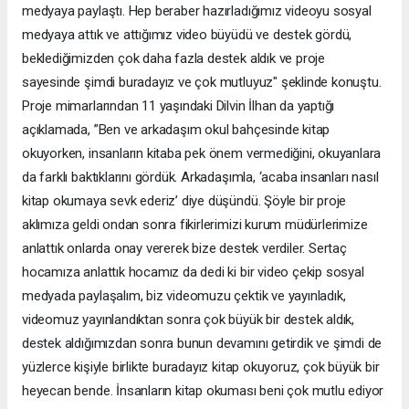
medyaya paylaştı. Hep beraber hazırladığımız videoyu sosyal
medyaya attık ve attığımız video büyüdü ve destek gördü,
beklediğimizden çok daha fazla destek aldık ve proje
sayesinde şimdi buradayız ve çok mutluyuz" şeklinde konuştu.
Proje mimarlarından 11 yaşındaki Dilvin İlhan da yaptığı
açıklamada, ”Ben ve arkadaşım okul bahçesinde kitap
okuyorken, insanların kitaba pek önem vermediğini, okuyanlara
da farklı baktıklarını gördük. Arkadaşımla, ‘acaba insanları nasıl
kitap okumaya sevk ederiz’ diye düşündü. Şöyle bir proje
aklımıza geldi ondan sonra fikirlerimizi kurum müdürlerimize
anlattık onlarda onay vererek bize destek verdiler. Sertaç
hocamıza anlattık hocamız da dedi ki bir video çekip sosyal
medyada paylaşalım, biz videomuzu çektik ve yayınladık,
videomuz yayınlandıktan sonra çok büyük bir destek aldık,
destek aldığımızdan sonra bunun devamını getirdik ve şimdi de
yüzlerce kişiyle birlikte buradayız kitap okuyoruz, çok büyük bir
heyecan bende. İnsanların kitap okuması beni çok mutlu ediyor