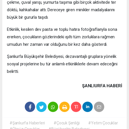
çekme, çuval yarışı, yumurta taşıma gibi birçok aktivitede ter
döktü, kahkahalar attı. Dereceye giren minikler madalyalarını
büyük bir gururla taşıdı.
Etkinlik, kesilen dev pasta ve toplu hatıra fotoğraflarıyla sona
ererken, çocukların gözlerindeki ışıltı tüm zorluklara rağmen
umudun her zaman var olduğunu bir kez daha gösterdi.
Şanlıurfa Büyükşehir Belediyesi, dezavantajlı gruplara yönelik
sosyal projelerine bu tür anlamlı etkinliklerle devam edeceğini
belirtti.
ŞANLIURFA HABERİ
#Şanlıurfa Haberleri
#Çocuk Şenliği
#Yetim Çocuklar