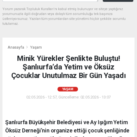
Yorum yazarak Topluluk Kuralları’nı kabul etmiş bulunuyor ve siteye yaptığınız
yorumunuzla ilgili doğrudan veya dolaylı tüm sorumluluğu tek başınıza
üstleniyorsunuz. Yazılan tüm yorumlardan site yönetimi hiçbir şekilde sorumlu
tutulamaz.
Anasayfa
Yaşam
Minik Yürekler Şenlikte Buluştu!
Şanlıurfa’da Yetim ve Öksüz
Çocuklar Unutulmaz Bir Gün Yaşadı
YAŞAM
02.05.2026 - 12:57, Güncelleme: 02.05.2026 - 13:07
Şanlıurfa Büyükşehir Belediyesi ve Ay Işığım Yetim
Öksüz Derneği’nin organize ettiği çocuk şenliğinde