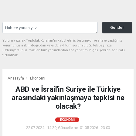
Gonder
Yorum yazarak Topluluk Kuralları’nı kabul etmiş bulunuyor ve siteye yaptığınız
yorumunuzla ilgili doğrudan veya dolaylı tüm sorumluluğu tek başınıza
üstleniyorsunuz. Yazılan tüm yorumlardan site yönetimi hiçbir şekilde sorumlu
tutulamaz.
Anasayfa
Ekonomi
ABD ve İsrail'in Suriye ile Türkiye
arasındaki yakınlaşmaya tepkisi ne
olacak?
EKONOMI
22.07.2024 - 14:29, Güncelleme: 01.05.2026 - 23:00