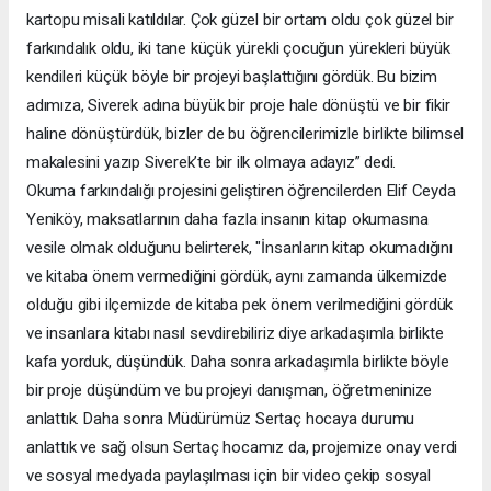
kartopu misali katıldılar. Çok güzel bir ortam oldu çok güzel bir
farkındalık oldu, iki tane küçük yürekli çocuğun yürekleri büyük
kendileri küçük böyle bir projeyi başlattığını gördük. Bu bizim
adımıza, Siverek adına büyük bir proje hale dönüştü ve bir fikir
haline dönüştürdük, bizler de bu öğrencilerimizle birlikte bilimsel
makalesini yazıp Siverek’te bir ilk olmaya adayız” dedi.
Okuma farkındalığı projesini geliştiren öğrencilerden Elif Ceyda
Yeniköy, maksatlarının daha fazla insanın kitap okumasına
vesile olmak olduğunu belirterek, "İnsanların kitap okumadığını
ve kitaba önem vermediğini gördük, aynı zamanda ülkemizde
olduğu gibi ilçemizde de kitaba pek önem verilmediğini gördük
ve insanlara kitabı nasıl sevdirebiliriz diye arkadaşımla birlikte
kafa yorduk, düşündük. Daha sonra arkadaşımla birlikte böyle
bir proje düşündüm ve bu projeyi danışman, öğretmeninize
anlattık. Daha sonra Müdürümüz Sertaç hocaya durumu
anlattık ve sağ olsun Sertaç hocamız da, projemize onay verdi
ve sosyal medyada paylaşılması için bir video çekip sosyal