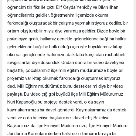
öğrencimizin fikri ile çıktı. Elif Ceyda Yeniköy ve Dilvin İlhan
öğrencilerimiz geldiler, öğretmenim ilçemizde okuma
farkındalığı oluşturacak bir çalışma yapmak istiyoruz dediler, bir
ortam oluşturabilir miyiz diye yanımıza geldiler. Bizde böyle bir
psikolojiye girdik, halkımız genelde geleneklerine bağlı bir halktır
geleneklerine bağlı bir halk olduğu için işte büyüklerimiz kitap
okursa, gençlerinde, halkımızın da kitaba karşı olan muhabbeti
sevgisi artar diye düşündük. Ondan sonra bir video davetiyesi
başlattık, çocuklarımız ilçe milli eğitim müdürümüze böyle bir
projemiz var kitap okumak farkındalığı oluşturmak istiyoruz
dedi, Milli Eğitim müdürümüz bunu destekler mi diye bir video
paylaştı. Bu video çığ gibi büyüdü İlçe Milli Eğitim Müdürümüz
Nuri Kapanoğlu bu projeye destek verdi, o da sayın
kaymakamımıza bir davet gönderdi. Kaymakamımız da destek
verdi ve o da belediye başkanımızı davet etti, Belediye
Başkanımız da İlçe Emniyet Müdürümüzü, İlçe Emniyet Müdürü
Jandarma Komutanı derken halkımızın tamamı buraya bir