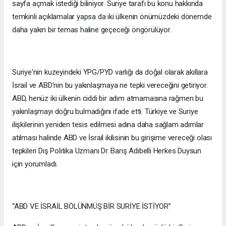
sayfa açmak istediği biliniyor. Suriye tarafı bu konu hakkında
temkinli açıklamalar yapsa da iki ülkenin önümüzdeki dönemde
daha yakın bir temas haline geçeceği öngörülüyor.
Suriye'nin kuzeyindeki YPG/PYD varlığı da doğal olarak akıllara
İsrail ve ABD'nin bu yakınlaşmaya ne tepki vereceğini getiriyor.
ABD, henüz iki ülkenin ciddi bir adım atmamasına rağmen bu
yakınlaşmayı doğru bulmadığını ifade etti. Türkiye ve Suriye
ilişkilerinin yeniden tesis edilmesi adına daha sağlam adımlar
atılması halinde ABD ve İsrail ikilisinin bu girişime vereceği olası
tepkileri Dış Politika Uzmanı Dr. Barış Adıbelli Herkes Duysun
için yorumladı.
“ABD VE İSRAİL BÖLÜNMÜŞ BİR SURİYE İSTİYOR”