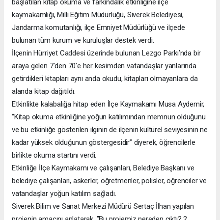
başlatılan kitap okuma ve farkındalık etkinliğine ilçe
kaymakamlığı, Milli Eğitim Müdürlüğü, Siverek Belediyesi,
Jandarma komutanlığı, ilçe Emniyet Müdürlüğü ve ilçede
bulunan tüm kurum ve kuruluşlar destek verdi.
İlçenin Hürriyet Caddesi üzerinde bulunan Lezgo Parkı’nda bir
araya gelen 7’den 70’e her kesimden vatandaşlar yanlarında
getirdikleri kitapları aynı anda okudu, kitapları olmayanlara da
alanda kitap dağıtıldı.
Etkinlikte kalabalığa hitap eden İlçe Kaymakamı Musa Aydemir,
“Kitap okuma etkinliğine yoğun katılımından memnun olduğunu
ve bu etkinliğe gösterilen ilginin de ilçenin kültürel seviyesinin ne
kadar yüksek olduğunun göstergesidir” diyerek, öğrencilerle
birlikte okuma startını verdi.
Etkinliğe İlçe Kaymakamı ve çalışanları, Belediye Başkanı ve
belediye çalışanları, askerler, öğretmenler, polisler, öğrenciler ve
vatandaşlar yoğun katılım sağladı.
Siverek Bilim ve Sanat Merkezi Müdürü Sertaç İlhan yapılan
projenin amacını anlatarak, ”Bu projemiz nereden çıktı? 2