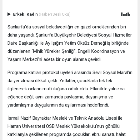
Erkek
|
Kadın
(Haberi Sesli Oku)
Şanlıurfa’da sosyal belediyeciliğin en güzel örneklerinden biri
daha yaşandı. Şanlıurfa Büyükşehir Belediyesi Sosyal Hizmetler
Daire Başkanlığı ile Ay Işığım Yetim Öksüz Derneği iş birliğinde
düzenlenen “Minik Yürekler Şenliği”, Engelli Koordinasyon ve
Yaşam Merkezi’ni adeta bir oyun alanına çevirdi.
Programa katılan protokol üyeleri arasında Sevil Soysal Maral’ın
da yer alması dikkat çekti. Yetkililer, çocuklarla tek tek
ilgilenerek onların mutluluğuna ortak oldu. Etkinlikte yalnızca
eğlence değil, aynı zamanda paylaşma, dayanışma ve
yardımlaşma duygularının da aşılanması hedeflendi.
İsmail Nazif Bayraktar Mesleki ve Teknik Anadolu Lisesi ile
Harran Üniversitesi OSB Meslek Yüksekokulu’nun gönüllü
katkılarıyla şekillenen programda çocuklar; ebru sanatı, halat