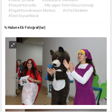
#Öksüz Çocuklar
#Büyükşehir Belediyesi
#Sosyal Hizmetler
#Ay Işığım Yetim Öksüz Derneği
#Engelli Koordinasyon Merkezi
#Urfa Etkinlikleri
#Sevil Soysal Maral
Habere Ek Fotoğraf(lar)