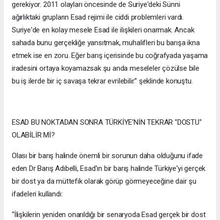
gerekiyor. 2011 olayları öncesinde de Suriye'deki Sünni
ağırlıktaki grupların Esad rejimi ile ciddi problemleri vardı.
Suriye'de en kolay mesele Esad ile ilişkileri onarmak. Ancak
sahada bunu gerçekliğe yansıtmak, muhalifleri bu barışa ikna
etmek ise en zoru. Eğer barış içerisinde bu coğrafyada yaşama
iradesini ortaya koyamazsak şu anda meseleler çözülse bile
bu iş ilerde bir iç savaşa tekrar evrilebilir.” şeklinde konuştu.
ESAD BU NOKTADAN SONRA TÜRKİYE'NİN TEKRAR "DOSTU"
OLABİLİR Mİ?
Olası bir barış halinde önemli bir sorunun daha olduğunu ifade
eden Dr Barış Adıbelli, Esad'ın bir barış halinde Türkiye'yi gerçek
bir dost ya da müttefik olarak görüp görmeyeceğine dair şu
ifadeleri kullandı:
“İlişkilerin yeniden onarıldığı bir senaryoda Esad gerçek bir dost