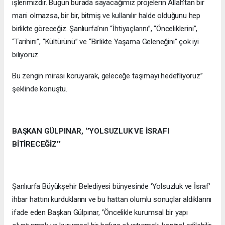
işlerimizdir. Bugün burada sayacağımız projelerin Allah’tan bir
mani olmazsa, bir bir, bitmiş ve kullanılır halde olduğunu hep
birlikte göreceğiz. Şanlıurfa’nın “İhtiyaçlarını”, “Önceliklerini”,
“Tarihini”, “Kültürünü” ve “Birlikte Yaşama Geleneğini” çok iyi
biliyoruz.
Bu zengin mirası koruyarak, geleceğe taşımayı hedefliyoruz’’
şeklinde konuştu.
BAŞKAN GÜLPINAR, ‘’YOLSUZLUK VE İSRAFI
BİTİRECEĞİZ’’
Şanlıurfa Büyükşehir Belediyesi bünyesinde ‘Yolsuzluk ve İsraf’
ihbar hattını kurduklarını ve bu hattan olumlu sonuçlar aldıklarını
ifade eden Başkan Gülpınar, ‘’Öncelikle kurumsal bir yapı