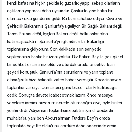
kendi kafasına hiçbir şekilde iç güzarlık yapıp, sebep olanların
açıklama yapması daha uygundur. Şanlıurfa yine bakın bir
olumsuzlukla gündeme geldi. Bu beni rahatsız ediyor. Çevre ve
Şehircilik Bakanımız Şanlıurfa’ya geliyor. Bir Sağlık Bakanı değil,
Tarım Bakanı değil, İçişleri Bakanı değil, belki onlar olsa
katılmayacaktım. Şanlıurfa’yı ilgilendiren bir Bakanlığın
toplantısına gidiyorum. Son dakikada son saniyede
yapılmasının başka bir izahı yoktur. Biz Bakan Bey ile çok güzel
bir sohbet ortamımız oldu ve oturduk orada öncelikle bazı
şeyleri konuştuk. Şanlıurfa'nın sorunlarını ve yarın toplantı
olacağını ki bize bakanlık zaten haber vermiştir. Koordinasyon
toplantısı var diye. Cumartesi günü bizde Tabii ki katılacağız
dedik. Sonuçta davete icabet etmek lazım, önce masaya
yöneldim ismimi arıyorum nerede oturacağım diye, öyle birileri
yönlendirdi. Adıyaman toplantısına baktım şimdi orada da
muhalefet, yani ben Abdurrahman Tutdere Bey'in orada
toplantıda heyette olduğunu gördüm daha öncesinde emin