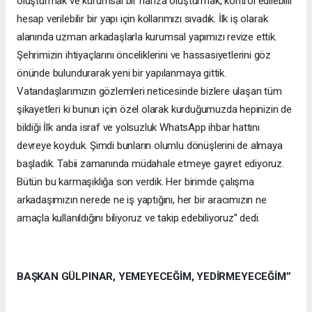
oluşturmak ve kurumsal bir hafıza oluşturmak, kontrol edilebilir
hesap verilebilir bir yapı için kollarımızı sıvadık. İlk iş olarak
alanında uzman arkadaşlarla kurumsal yapımızı revize ettik.
Şehrimizin ihtiyaçlarını önceliklerini ve hassasiyetlerini göz
önünde bulundurarak yeni bir yapılanmaya gittik.
Vatandaşlarımızın gözlemleri neticesinde bizlere ulaşan tüm
şikayetleri ki bunun için özel olarak kurduğumuzda hepinizin de
bildiği İlk anda israf ve yolsuzluk WhatsApp ihbar hattını
devreye koyduk. Şimdi bunların olumlu dönüşlerini de almaya
başladık. Tabii zamanında müdahale etmeye gayret ediyoruz.
Bütün bu karmaşıklığa son verdik. Her birimde çalışma
arkadaşımızın nerede ne iş yaptığını, her bir aracımızın ne
amaçla kullanıldığını biliyoruz ve takip edebiliyoruz’’ dedi.
BAŞKAN GÜLPINAR, YEMEYECEĞİM, YEDİRMEYECEĞİM’’