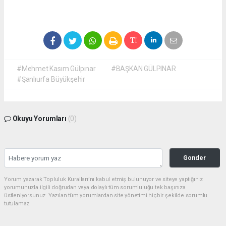
#Mehmet Kasım Gülpınar
#BAŞKAN GÜLPINAR
#Şanlıurfa Büyükşehir
Okuyu Yorumları
(0)
Gonder
Yorum yazarak Topluluk Kuralları’nı kabul etmiş bulunuyor ve siteye yaptığınız
yorumunuzla ilgili doğrudan veya dolaylı tüm sorumluluğu tek başınıza
üstleniyorsunuz. Yazılan tüm yorumlardan site yönetimi hiçbir şekilde sorumlu
tutulamaz.