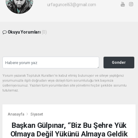
urfaguncel63@gmail.com
Okuyu Yorumları
(0)
Gonder
Yorum yazarak Topluluk Kuralları’nı kabul etmiş bulunuyor ve siteye yaptığınız
yorumunuzla ilgili doğrudan veya dolaylı tüm sorumluluğu tek başınıza
üstleniyorsunuz. Yazılan tüm yorumlardan site yönetimi hiçbir şekilde sorumlu
tutulamaz.
Anasayfa
Siyaset
Başkan Gülpınar, ‘’Biz Bu Şehre Yük
Olmaya Değil Yükünü Almaya Geldik