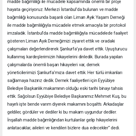
madde bağımlılığı ile mücadele kapsamında önemli bir proje
hayata geçiriyoruz. Merkezi İstanbul’da bulunan ve madde
bağımlılığı konusunda başarılı olan Liman Ayık Yaşam Derneği
ile madde bağımlılığıyla mücadele etmek amacıyla bir protokol
imzaladık. İstanbul’da madde bağımlılığıyla mücadelede faaliyet
gösteren Liman Ayık Derneğimizi ziyaret ettik ve oradaki
çalışmaları değerlendirerek Şanlıurfa’ya davet ettik. Uyuşturucu
kullanmış kardeşlerimizin hikayelerini dinledik. Burada yapılan
çalışmalarda önemli başarı hikayeleri var, dernek
yöneticilerimizi Şanlıurfa’mıza davet ettik. Her türlü imkanları
sağlamaya hazırız dedik. Dernek faaliyetleri için Eyyübiye
Belediye Başkanlık makamının olduğu eski tarihi binayı tahsis
ettik. Sağolsun Eyyübiye Belediye Başkanımız Mehmet Kuş, bu
hayırlı işte bende varım diyerek makamını boşalttı. Arkadaşlar
geldiler, gördüler ve dediler ki bu makam uygundur dediler.
İnşallah madde bağımlığından kurtulanlar gelip hikayelerini
anlatacaklar, aileleri ve kendileri bizlere dua edecekler’’ dedi.