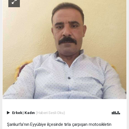
Erkek
|
Kadın
(Haberi Sesli Oku)
Şanlıurfa’nın Eyyübiye ilçesinde tırla çarpışan motosikletin