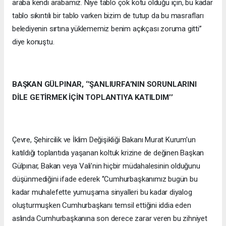
araba kendi arabamız. Niye tablo çok kötü olduğu için, bu kadar
tablo sıkıntılı bir tablo varken bizim de tutup da bu masrafları
belediyenin sırtına yüklememiz benim açıkçası zoruma gitti’’
diye konuştu.
BAŞKAN GÜLPINAR, ‘’ŞANLIURFA’NIN SORUNLARINI
DİLE GETİRMEK İÇİN TOPLANTIYA KATILDIM’’
Çevre, Şehircilik ve İklim Değişikliği Bakanı Murat Kurum’un
katıldığı toplantıda yaşanan koltuk krizine de değinen Başkan
Gülpınar, Bakan veya Vali’nin hiçbir müdahalesinin olduğunu
düşünmediğini ifade ederek ‘’Cumhurbaşkanımız bugün bu
kadar muhalefette yumuşama sinyalleri bu kadar diyalog
oluşturmuşken Cumhurbaşkanı temsil ettiğini iddia eden
aslında Cumhurbaşkanına son derece zarar veren bu zihniyet