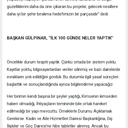
güzelliklerini daha da öne çıkaran bu projeler, gelecek nesillere
daha iyi bir şehir bırakma hedefimizin bir parçasıdır’’ dedi.
BAŞKAN GÜLPINAR, ‘’İLK 100 GÜNDE NELER YAPTIK’’
Öncelikle durum tespiti yaptık. Çünkü ortada bir sistem yoktu.
Kayıtlar yoktu, bilgisayarlardan veriler silinmiş ve bazı dairelerde
evrakların yok edildiğini gördük. Bu durumla ilgili yasal süreçleri
başlattık ve sonuçlandığında ayrıca bilgilendirme yapacağız.
Her birimin kendi başına bir şeyler yaptığı, Kimsenin kimseden
haberi olmadığı, İhtiyaçların temininde bile ortak hareket
edilmediği bir yapı mevcuttu. Örneklerle Durumu Açıklamak
Gerekirse: Kadın ve Aile Hizmetleri Dairesi Başkanlığına, Dış
İlişkiler ve Göç Dairesi’ne hibe tabletler alınmış. Ancak bu