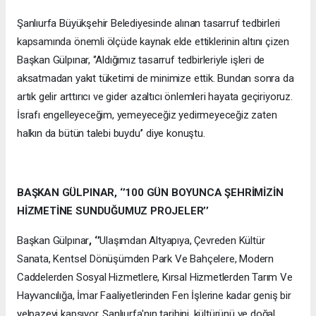
Şanlıurfa Büyükşehir Belediyesinde alınan tasarruf tedbirleri
kapsamında önemli ölçüde kaynak elde ettiklerinin altını çizen
Başkan Gülpınar, ‘’Aldığımız tasarruf tedbirleriyle işleri de
aksatmadan yakıt tüketimi de minimize ettik. Bundan sonra da
artık gelir arttırıcı ve gider azaltıcı önlemleri hayata geçiriyoruz.
İsrafı engelleyeceğim, yemeyeceğiz yedirmeyeceğiz zaten
halkın da bütün talebi buydu’’ diye konuştu.
BAŞKAN GÜLPINAR, ‘’100 GÜN BOYUNCA ŞEHRİMİZİN
HİZMETİNE SUNDUĞUMUZ PROJELER’’
Başkan Gülpınar
, ‘’
Ulaşımdan Altyapıya, Çevreden Kültür
Sanata, Kentsel Dönüşümden Park Ve Bahçelere, Modern
Caddelerden Sosyal Hizmetlere, Kırsal Hizmetlerden Tarım Ve
Hayvancılığa, İmar Faaliyetlerinden Fen İşlerine kadar geniş bir
yelpazeyi kapsıyor. Şanlıurfa'nın tarihini, kültürünü ve doğal