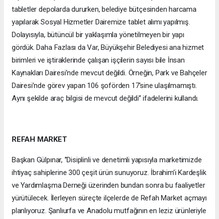
tabletler depolarda dururken, belediye bütçesinden harcama
yapılarak Sosyal Hizmetler Dairemize tablet alımı yapılmış.
Dolayısıyla, bütüncül bir yaklaşımla yönetilmeyen bir yapı
gördük. Daha Fazlası da Var, Büyükşehir Belediyesi ana hizmet
birimleri ve iştiraklerinde çalışan işçilerin sayısı bile İnsan
Kaynakları Dairesi’nde mevcut değildi. Örneğin, Park ve Bahçeler
Dairesi’nde görev yapan 106 şoförden 17’sine ulaşılmamıştı.
Aynı şekilde araç bilgisi de mevcut değildi’’ ifadelerini kullandı.
REFAH MARKET
Başkan Gülpınar, ‘’Disiplinli ve denetimli yapısıyla marketimizde
ihtiyaç sahiplerine 300 çeşit ürün sunuyoruz. İbrahim’i Kardeşlik
ve Yardımlaşma Derneği üzerinden bundan sonra bu faaliyetler
yürütülecek. İlerleyen süreçte ilçelerde de Refah Market açmayı
planlıyoruz. Şanlıurfa ve Anadolu mutfağının en leziz ürünleriyle