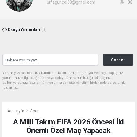
urfaguncel63@gmail.com
Okuyu Yorumları
(0)
Gonder
Yorum yazarak Topluluk Kuralları’nı kabul etmiş bulunuyor ve siteye yaptığınız
yorumunuzla ilgili doğrudan veya dolaylı tüm sorumluluğu tek başınıza
üstleniyorsunuz. Yazılan tüm yorumlardan site yönetimi hiçbir şekilde sorumlu
tutulamaz.
Anasayfa
Spor
A Milli Takım FIFA 2026 Öncesi İki
Önemli Özel Maç Yapacak