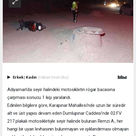
Erkek
|
Kadın
(Haberi Sesli Oku)
Adıyaman’da seyir halindeki motosikletin rögar bacasına
çarpması sonucu 1 kişi yaralandı.
Edinilen bilgilere göre, Karapınar Mahallesi’nde uzun bir süredir
alt ve üst yapısı devam eden Dumlupınar Caddesi’nde 02 FV
217 plakalı motosikletiyle seyir halinde bulunan Remzi A., her
hangi bir uyarı levhasının bulunmayan ve ışıklandırması olmayan