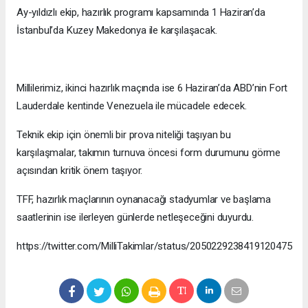
Ay-yıldızlı ekip, hazırlık programı kapsamında 1 Haziran’da
İstanbul’da Kuzey Makedonya ile karşılaşacak.
Millilerimiz, ikinci hazırlık maçında ise 6 Haziran’da ABD’nin Fort
Lauderdale kentinde Venezuela ile mücadele edecek.
Teknik ekip için önemli bir prova niteliği taşıyan bu
karşılaşmalar, takımın turnuva öncesi form durumunu görme
açısından kritik önem taşıyor.
TFF, hazırlık maçlarının oynanacağı stadyumlar ve başlama
saatlerinin ise ilerleyen günlerde netleşeceğini duyurdu.
https://twitter.com/MilliTakimlar/status/2050229238419120475