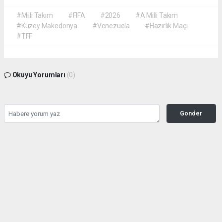
#Milli Takım
#FIFA
#2026
#A Milli Takım
#Kuzey Makedonya
#Venezuela
#Hazırlık Maçı
#TFF
Okuyu Yorumları
(0)
Gonder
Yorum yazarak Topluluk Kuralları’nı kabul etmiş bulunuyor ve siteye yaptığınız
yorumunuzla ilgili doğrudan veya dolaylı tüm sorumluluğu tek başınıza
üstleniyorsunuz. Yazılan tüm yorumlardan site yönetimi hiçbir şekilde sorumlu
tutulamaz.
haber paketi
haber scripti
haber yazılımı