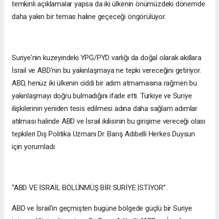
temkinli açıklamalar yapsa da iki ülkenin önümüzdeki dönemde
daha yakın bir temas haline geçeceği öngörülüyor.
Suriye'nin kuzeyindeki YPG/PYD varlığı da doğal olarak akıllara
İsrail ve ABD'nin bu yakınlaşmaya ne tepki vereceğini getiriyor.
ABD, henüz iki ülkenin ciddi bir adım atmamasına rağmen bu
yakınlaşmayı doğru bulmadığını ifade etti. Türkiye ve Suriye
ilişkilerinin yeniden tesis edilmesi adına daha sağlam adımlar
atılması halinde ABD ve İsrail ikilisinin bu girişime vereceği olası
tepkileri Dış Politika Uzmanı Dr. Barış Adıbelli Herkes Duysun
için yorumladı.
“ABD VE İSRAİL BÖLÜNMÜŞ BİR SURİYE İSTİYOR”
ABD ve İsrail'in geçmişten bugüne bölgede güçlü bir Suriye