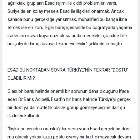
ağırlıktaki grupların Esad rejimi ile ciddi problemleri vardı.
Suriye'de en kolay mesele Esad ile ilişkileri onarmak. Ancak
sahada bunu gerçekliğe yansıtmak, muhalifleri bu barışa ikna
etmek ise en zoru. Eğer barış içerisinde bu coğrafyada yaşama
iradesini ortaya koyamazsak şu anda meseleler çözülse bile
bu iş ilerde bir iç savaşa tekrar evrilebilir.” şeklinde konuştu.
ESAD BU NOKTADAN SONRA TÜRKİYE'NİN TEKRAR "DOSTU"
OLABİLİR Mİ?
Olası bir barış halinde önemli bir sorunun daha olduğunu ifade
eden Dr Barış Adıbelli, Esad'ın bir barış halinde Türkiye'yi gerçek
bir dost ya da müttefik olarak görüp görmeyeceğine dair şu
ifadeleri kullandı:
“İlişkilerin yeniden onarıldığı bir senaryoda Esad gerçek bir dost
mu olacak yoksa kuzu postu giymiş bir kurt olmayacak devam