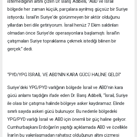
istemediğinin altını çizen Dr. Barış Adıbelli, “ABD ve İsrail
bölgede her zaman küçük, parçalara ayrılmış güçsüz bir Suriye
istiyordu. İsrail'in Suriye'de görünmeyen bir aktör olduğunu
yıllardan beri dile getiriyorum. İsrail henüz 7 Ekim saldırıları
olmadan önce Suriye'de operasyonlara başlamıştı. İsrail'in
çatışmaları Suriye topraklarına çekmek istediği bilinen bir
gerçek.” dedi.
“PYD/YPG İSRAİL VE ABD'NİN KARA GÜCÜ HALİNE GELDİ”
Suriye'deki YPG/PYD varlığının bölgede İsrail ve ABD'nin kara
gücü anlamı taşdığını ifade eden Dr. Barış Adıbelli, “İsrail, Suriye
ile olası bir çatışma halinde bölgeye asker kaydıramaz. Elinde
sınırlı sayıda askeri gücü bulunuyor. Bu nedenle bölgedeki
YPG/PYD varlığı İsrail ve ABD için önemli bir güç haline geliyor.
Cumhurbaşkanı Erdoğan'ın yaptığı açıklamada ABD ve özellikle
İran'ın bu yakınlaşmadan rahatsız olduğunun altını çizmesi