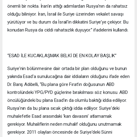
önemli bir nokta. İran'ın attığı adımlardan Rusya'nın da rahatsız
olduğu biliniyor. İran, İsrail ile Suriye üzerinden vekalet savaşı
yürütüyor ve bu durum da İsrail'in dikkatini Suriye'ye çekiyor. Bu
konudan Rusya da ciddi rahatsızlık duyuyor.” ifadelerini kullandı.
“ESAD İLE KUCAKLAŞMAK BELKİ DE EN KOLAY BAŞLIK”
Suriye'nin bölünmesine dair ortada bir plan olduğunu ve bunun
yakında Esad'a sunulucağına dair iddiaların olduğunu ifade eden
Dr. Barış Adıbelli, “Bu plana göre Fırat'ın doğusunun ABD
kontrolündeki YPG/PYD güçlerine bırakılması söz konusu. ABD
öncülüğündeki bu plana Esad'ın da olumlu baktığı iddia ediliyor.
Rusya'nın da bu plana sıcak çıktığı iddia ediliyor. Suriye'deki
muhalefetle Esad arasındaki ‘kan davasını’ atlamamak
gerekiyor. Muhaliflerin neden muhalif olduğunu unutmamak
gerekiyor. 2011 olayları öncesinde de Suriye'deki Sünni